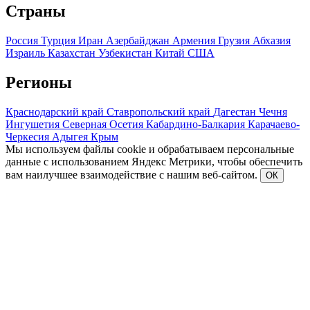
Страны
Россия
Турция
Иран
Азербайджан
Армения
Грузия
Абхазия
Израиль
Казахстан
Узбекистан
Китай
США
Регионы
Краснодарский край
Ставропольский край
Дагестан
Чечня
Ингушетия
Северная Осетия
Кабардино-Балкария
Карачаево-
Черкесия
Адыгея
Крым
Мы используем файлы cookie и обрабатываем персональные
данные с использованием Яндекс Метрики, чтобы обеспечить
вам наилучшее взаимодействие с нашим веб-сайтом.
ОК