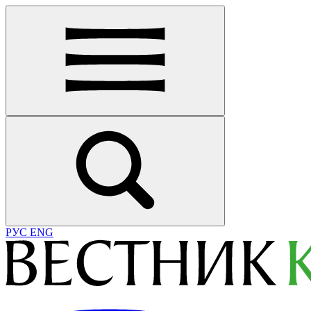
РУС
ENG