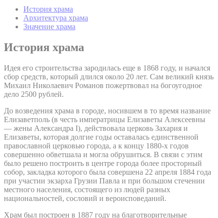
История храма
Архитектура храма
Значение храма
История храма
Идея его строительства зародилась еще в 1868 году, и начался
сбор средств, который длился около 20 лет. Сам великий князь
Михаил Николаевич Романов пожертвовал на богоугодное
дело 2500 рублей.
До возведения храма в городе, носившем в то время название
Елизаветполь (в честь императрицы Елизаветы Алексеевны
— жены Александра I), действовала церковь Захария и
Елизаветы, которая долгие годы оставалась единственной
православной церковью города, а к концу 1880-х годов
совершенно обветшала и могла обрушиться. В связи с этим
было решено построить в центре города более просторный
собор, закладка которого была совершена 22 апреля 1884 года
при участии экзарха Грузии Павла и при большом стечении
местного населения, состоящего из людей разных
национальностей, сословий и вероисповеданий.
Храм был построен в 1887 году на благотворительные