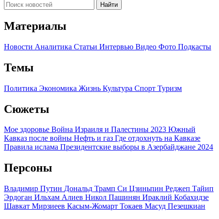
Найти
Материалы
Новости
Аналитика
Статьи
Интервью
Видео
Фото
Подкасты
Темы
Политика
Экономика
Жизнь
Культура
Спорт
Туризм
Сюжеты
Мое здоровье
Война Израиля и Палестины 2023
Южный
Кавказ после войны
Нефть и газ
Где отдохнуть на Кавказе
Правила ислама
Президентские выборы в Азербайджане 2024
Персоны
Владимир Путин
Дональд Трамп
Си Цзиньпин
Реджеп Тайип
Эрдоган
Ильхам Алиев
Никол Пашинян
Ираклий Кобахидзе
Шавкат Мирзиеев
Касым-Жомарт Токаев
Масуд Пезешкиан