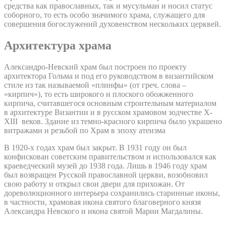
средства как православных, так и мусульман и носил статус
соборного, то есть особо значимого храма, служащего для
совершения богослужений духовенством нескольких церквей.
Архитектура храма
Александро-Невский храм был построен по проекту
архитектора Гольма и под его руководством в византийском
стиле из так называемой «плинфы» (от греч. слова –
«кирпич»), то есть широкого и плоского обожженного
кирпича, считавшегося основным строительным материалом
в архитектуре Византии и в русском храмовом зодчестве X-
XIII веков. Здание из темно-красного кирпича было украшено
витражами и резьбой по Храм в эпоху атеизма
В 1920-х годах храм был закрыт. В 1931 году он был
конфискован советским правительством и использовался как
краеведческий музей до 1938 года. Лишь в 1946 году храм
был возвращен Русской православной церкви, возобновил
свою работу и открыл свои двери для прихожан. От
дореволюционного интерьера сохранились старинные иконы,
в частности, храмовая икона святого благоверного князя
Александра Невского и икона святой Марии Магдалины.