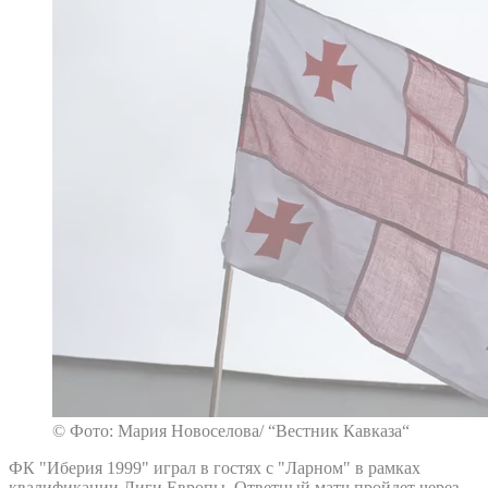
© Фото: Мария Новоселова/ “Вестник Кавказа“
ФК "Иберия 1999" играл в гостях с "Ларном" в рамках
квалификации Лиги Европы. Ответный матч пройдет через