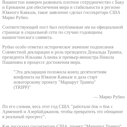
Вашингтон намерен развивать плотное сотрудничество с Баку
и Ереваном для обеспечения мира и стабильности в регионе
Южного Кавказа, такое заявление сделал госсекретарь США
Марко Рубио.
Соответствующий пост был опубликован им на официальной
странице в социальной сети по случаю годовщины
вашингтонского саммита.
Рубио особо отметил историческое значение подписания
Совместной декларации и роль президента Дональда Трампа,
президента Ильхама Алиева и премьер-министра Никола
Пашиняна в процессе достижения мира.
"Эта декларация положила конец десятилетиям
конфликта на Южном Кавказе и дала старт
новаторскому проекту "Маршрут Трампа"
(TRIPP)"
— Марко Рубио
По его словам, весь этот год США "работали бок о бок с
Арменией и Азербайджаном, чтобы превратить это обещание
в реальный прогресс".
Как рассказал госсекретарь США, проект "Маршрут Трампа"