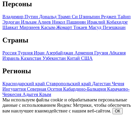
Персоны
Владимир Путин
Дональд Трамп
Си Цзиньпин
Реджеп Тайип
Эрдоган
Ильхам Алиев
Никол Пашинян
Ираклий Кобахидзе
Шавкат Мирзиеев
Касым-Жомарт Токаев
Масуд Пезешкиан
Страны
Россия
Турция
Иран
Азербайджан
Армения
Грузия
Абхазия
Израиль
Казахстан
Узбекистан
Китай
США
Регионы
Краснодарский край
Ставропольский край
Дагестан
Чечня
Ингушетия
Северная Осетия
Кабардино-Балкария
Карачаево-
Черкесия
Адыгея
Крым
Мы используем файлы cookie и обрабатываем персональные
данные с использованием Яндекс Метрики, чтобы обеспечить
вам наилучшее взаимодействие с нашим веб-сайтом.
ОК