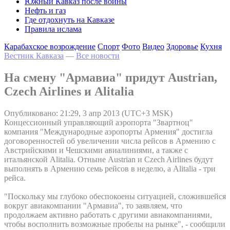
Южный Кавказ после войны
Нефть и газ
Где отдохнуть на Кавказе
Правила ислама
Карабахское возрождение
Спорт
Фото
Видео
Здоровье
Кухня
Вестник Кавказа
—
Все новости
На смену "Армавиа" придут Austrian,
Czech Airlines и Alitalia
Опубликовано: 21:29, 3 апр 2013 (UTC+3 MSK)
Концессионный управляющий аэропорта "Звартноц"
компания "Международные аэропорты Армения" достигла
договоренностей об увеличении числа рейсов в Армению с
Австрийскими и Чешскими авиалиниями, а также с
итальянской Alitalia. Отныне Austrian и Czech Airlines будут
выполнять в Армению семь рейсов в неделю, а Alitalia - три
рейса.
"Поскольку мы глубоко обеспокоены ситуацией, сложившейся
вокруг авиакомпании "Армавиа", то заявляем, что
продолжаем активно работать с другими авиакомпаниями,
чтобы восполнить возможные пробелы на рынке", - сообщили