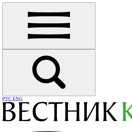
РУС
ENG