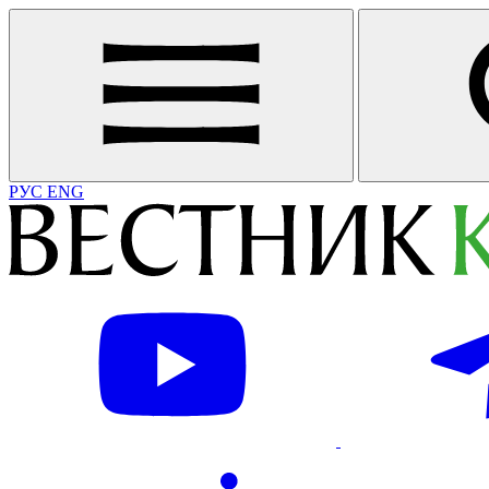
РУС
ENG