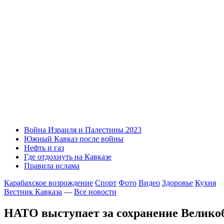
Война Израиля и Палестины 2023
Южный Кавказ после войны
Нефть и газ
Где отдохнуть на Кавказе
Правила ислама
Карабахское возрождение
Спорт
Фото
Видео
Здоровье
Кухня
Вестник Кавказа
—
Все новости
НАТО выступает за сохранение Велико