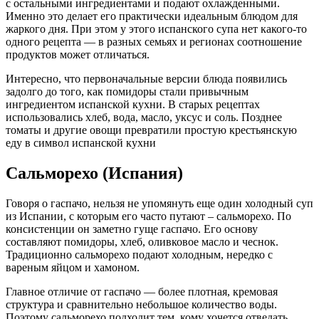
с остальными ингредиентами и подают охлажденными.
Именно это делает его практически идеальным блюдом для
жаркого дня. При этом у этого испанского супа нет какого-то
одного рецепта — в разных семьях и регионах соотношение
продуктов может отличаться.
Интересно, что первоначальные версии блюда появились
задолго до того, как помидоры стали привычным
ингредиентом испанской кухни. В старых рецептах
использовались хлеб, вода, масло, уксус и соль. Позднее
томаты и другие овощи превратили простую крестьянскую
еду в символ испанской кухни
Сальморехо (Испания)
Говоря о гаспачо, нельзя не упомянуть еще один холодный суп
из Испании, с которым его часто путают – сальморехо. По
консистенции он заметно гуще гаспачо. Его основу
составляют помидоры, хлеб, оливковое масло и чеснок.
Традиционно сальморехо подают холодным, нередко с
вареным яйцом и хамоном.
Главное отличие от гаспачо — более плотная, кремовая
структура и сравнительно небольшое количество воды.
Поэтому сальморехо подходит тем, кому хочется отведать