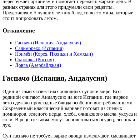
перегружает организм и помогает пережить жаркий день. В
разных странах для этого придумали свои рецепты.
Представляем 5 лучших летних блюд со всего мира, которые
стоит попробовать летом.
Оглавление
Гаспачо (Испания, Андалусия)
Сальморехо (Испания)
Нэнмён (Корея, Пхеньян и Хамхын)
Окрошка (Россия)
Довга (Азербайджан)
Гаспачо (Испания, Андалусия)
Один из самых известных холодных супов в мире. Его
родиной считают Андалусию на юге Испании, где жаркое
лето сделало прохладные блюда особенно востребованными.
Современный классический вариант готовят из спелых
помидоров, зеленого перца, хлеба, оливкового масла, уксуса и
соли. В рецепте также могут использоваться огурец, чеснок и
лук.
Суп гаспачо не требует варки: овощи измельчают, смешивают