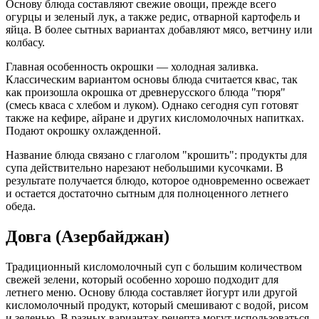
Основу блюда составляют свежие овощи, прежде всего
огурцы и зеленый лук, а также редис, отварной картофель и
яйца. В более сытных вариантах добавляют мясо, ветчину или
колбасу.
Главная особенность окрошки — холодная заливка.
Классическим вариантом основы блюда считается квас, так
как произошла окрошка от древнерусского блюда "тюря"
(смесь кваса с хлебом и луком). Однако сегодня суп готовят
также на кефире, айране и других кисломолочных напитках.
Подают окрошку охлажденной.
Название блюда связано с глаголом "крошить": продукты для
супа действительно нарезают небольшими кусочками. В
результате получается блюдо, которое одновременно освежает
и остается достаточно сытным для полноценного летнего
обеда.
Довга (Азербайджан)
Традиционный кисломолочный суп с большим количеством
свежей зелени, который особенно хорошо подходит для
летнего меню. Основу блюда составляет йогурт или другой
кисломолочный продукт, который смешивают с водой, рисом
и зеленью. В разных вариантах рецепта могут использоваться