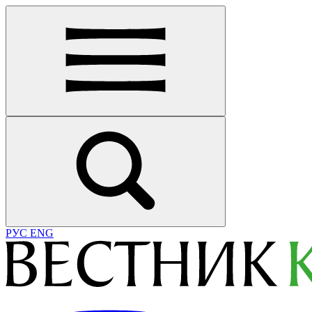
РУС
ENG