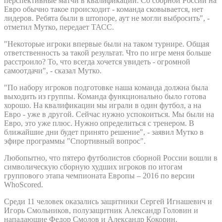
перспективные матчи в квалификации. Со сборной России на
Евро обычно такое происходит - команда сковывается, нет
лидеров. Ребята были в штопоре, аут не могли выбросить", -
отметил Мутко, передает ТАСС.
"Некоторые игроки впервые были на таком турнире. Общая
ответственность за такой результат. Что по игре меня больше
расстроило? То, что всегда хочется увидеть - огромной
самоотдачи", - сказал Мутко.
"По набору игроков подготовке наша команда должна была
выходить из группы. Команда функционально было готова
хорошо. На квалификации мы играли в один футбол, а на
Евро - уже в другой. Сейчас нужно успокоиться. Мы были на
Евро, это уже плюс. Нужно определиться с тренером. В
ближайшие дни будет принято решение", - заявил Мутко в
эфире программы "Спортивный вопрос".
Любопытно, что пятеро футболистов сборной России вошли в
символическую сборную худших игроков по итогам
группового этапа чемпионата Европы – 2016 по версии
WhoScored.
Среди 11 человек оказались защитники Сергей Игнашевич и
Игорь Смольников, полузащитник Александр Головин и
нападающие Федор Смолов и Александр Кокорин.