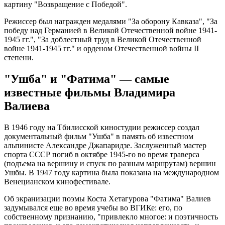
картину "Возвращение с Победой".
Режиссер был награжден медалями "За оборону Кавказа", "За
победу над Германией в Великой Отечественной войне 1941-
1945 гг.", "За доблестный труд в Великой Отечественной
войне 1941-1945 гг." и орденом Отечественной войны II
степени.
"Ушба" и "Фатима" — самые
известные фильмы Владимира
Валиева
В 1946 году на Тбилисской киностудии режиссер создал
документальный фильм "Ушба" в память об известном
альпинисте Александре Джапаридзе. Заслуженный мастер
спорта СССР погиб в октябре 1945-го во время траверса
(подъема на вершину и спуск по разным маршрутам) вершин
Ушбы. В 1947 году картина была показана на международном
Венецианском кинофестивале.
Об экранизации поэмы Коста Хетагурова "Фатима" Валиев
задумывался еще во время учебы во ВГИКе: его, по
собственному признанию, "привлекло многое: и поэтичность