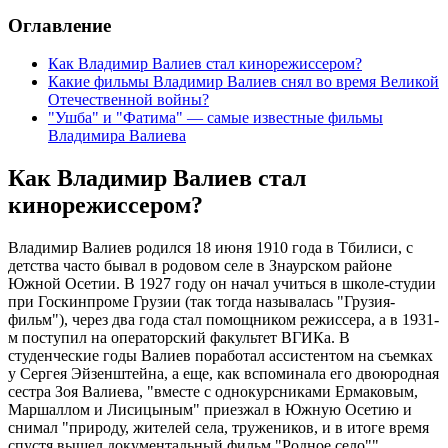
Оглавление
Как Владимир Валиев стал кинорежиссером?
Какие фильмы Владимир Валиев снял во время Великой
Отечественной войны?
"Ушба" и "Фатима" — самые известные фильмы
Владимира Валиева
Как Владимир Валиев стал
кинорежиссером?
Владимир Валиев родился 18 июня 1910 года в Тбилиси, с
детства часто бывал в родовом селе в Знаурском районе
Южной Осетии. В 1927 году он начал учиться в школе-студии
при Госкинпроме Грузии (так тогда называлась "Грузия-
фильм"), через два года стал помощником режиссера, а в 1931-
м поступил на операторский факультет ВГИКа. В
студенческие годы Валиев поработал ассистентом на съемках
у Сергея Эйзенштейна, а еще, как вспоминала его двоюродная
сестра Зоя Валиева, "вместе с однокурсниками Ермаковым,
Маршаллом и Лисицыным" приезжал в Южную Осетию и
снимал "природу, жителей села, тружеников, и в итоге время
спустя вышел документальный фильм "Родное село"".