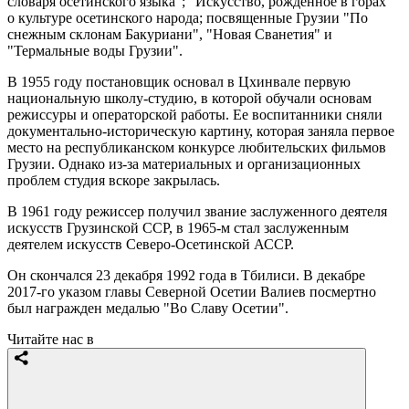
словаря осетинского языка"; "Искусство, рожденное в горах"
о культуре осетинского народа; посвященные Грузии "По
снежным склонам Бакуриани", "Новая Сванетия" и
"Термальные воды Грузии".
В 1955 году постановщик основал в Цхинвале первую
национальную школу-студию, в которой обучали основам
режиссуры и операторской работы. Ее воспитанники сняли
документально-историческую картину, которая заняла первое
место на республиканском конкурсе любительских фильмов
Грузии. Однако из-за материальных и организационных
проблем студия вскоре закрылась.
В 1961 году режиссер получил звание заслуженного деятеля
искусств Грузинской ССР, в 1965-м стал заслуженным
деятелем искусств Северо-Осетинской АССР.
Он скончался 23 декабря 1992 года в Тбилиси. В декабре
2017-го указом главы Северной Осетии Валиев посмертно
был награжден медалью "Во Славу Осетии".
Читайте нас в