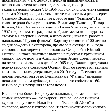
произведения, и его демократическая направленность, и
вечно живая тема верности долгу, семье, и острый
захватывающий сюжет". В 1956 году он снял документальный
фильм о Хетагурове, а потом вместе с известным режиссером
Семеном Долидзе приступил к работе над "Фатимой". На
главные роли были утверждены Владимир Тхапсаев, Тамара
Кокова, Отар Мегвинетухуцеси и Гиули Чохонелидзе, в апреле
1957 года кинематографисты выбрали места для натурных
съемок в Северной Осетии, а через месяц началась работа в
павильонах "Грузия-фильма". Картину посвятили 100-летию
со дня рождения Хетагурова, премьера в октябре 1958 года
состоялась одновременно в столицах Северной и Южной
Осетии. Сначала "Фатима" вышла на русском и грузинском
языках, потом поэт и публицист Реваз Асаев сделал перевод
на осетинский язык, и в декабре 1965 года Валиев представил
новую версию в Северной Осетии. Долгое время этот вариант
картины считался утерянным, а в 2019 году в Осетинском
драматическом театре во Владикавказе "Фатиму" впервые
показали в новом дубляже, приурочив это событие к 160-
летию со дня рождения автора поэмы.
Валиев снял более 100 документальных фильмов, в числе
самых известных — "Махарбек Туганов" об осетинском
художнике, ученике Ильи Репина; "Василий Абаев" о
филологе, авторе пятитомного "Историко-этимологического