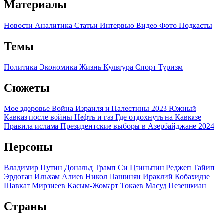
Материалы
Новости
Аналитика
Статьи
Интервью
Видео
Фото
Подкасты
Темы
Политика
Экономика
Жизнь
Культура
Спорт
Туризм
Сюжеты
Мое здоровье
Война Израиля и Палестины 2023
Южный
Кавказ после войны
Нефть и газ
Где отдохнуть на Кавказе
Правила ислама
Президентские выборы в Азербайджане 2024
Персоны
Владимир Путин
Дональд Трамп
Си Цзиньпин
Реджеп Тайип
Эрдоган
Ильхам Алиев
Никол Пашинян
Ираклий Кобахидзе
Шавкат Мирзиеев
Касым-Жомарт Токаев
Масуд Пезешкиан
Страны