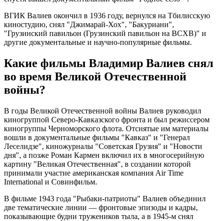
ВГИК Валиев окончил в 1936 году, вернулся на Тбилисскую
киностудию, снял "Джимарай-Хох", "Бакуриани",
"Грузинский павильон (Грузинский павильон на ВСХВ)" и
другие документальные и научно-популярные фильмы.
Какие фильмы Владимир Валиев снял
во время Великой Отечественной
войны?
В годы Великой Отечественной войны Валиев руководил
киногруппой Северо-Кавказского фронта и был режиссером
киногруппы Черноморского флота. Отснятые им материалы
вошли в документальные фильмы "Кавказ" и "Генерал
Леселидзе", киножурналы "Советская Грузия" и "Новости
дня", а позже Роман Кармен включил их в многосерийную
картину "Великая Отечественная", в создании которой
принимали участие американская компания Air Time
International и Совинфильм.
В фильме 1943 года "Рыбаки-патриоты" Валиев объединил
две тематические линии — фронтовые эпизоды и кадры,
показывающие будни тружеников тыла, а в 1945-м снял