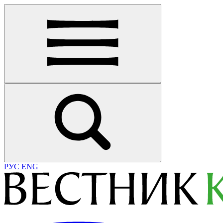
РУС
ENG