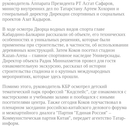
руководитель Аппарата Президента РТ Асгат Сафаров,
министр внутренних дел по Татарстану Артем Хохорин и
генеральный директор Дирекции спортивных и социальных
проектов Азат Кадыров.
В ходе осмотра Дворца водных видов спорта главе
Кабардино-Балкарии рассказали об объекте, его технических
особенностях и уникальных решениях, которые были
применены при строительстве, в частности, об использовании
деревянных конструкций. Затем Коков посетил стадион
Kazan-Arena – главное спортивное наследие Универсиады.
Директор объекта Радик Миннахметов провел для гостя
ознакомительную экскурсию, рассказал об истории
строительства стадиона и о крупных международных
мероприятиях, которые здесь прошли.
Помимо этого, руководитель КБР осмотрел детский
тематический парк профессий "Кидспейс", где ознакомился с
мастерскими и учебными залами и пообщался с юными
посетителями центра. Также сегодня Коков поучаствовал в
пленарном заседании российско-китайского делового форума
и межпартийного диалога "Партия "Единая Россия" –
Коммунистическая партия Китая", передает агентство Татар-
информ.