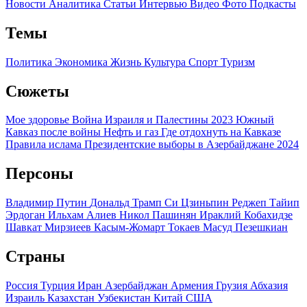
Новости
Аналитика
Статьи
Интервью
Видео
Фото
Подкасты
Темы
Политика
Экономика
Жизнь
Культура
Спорт
Туризм
Сюжеты
Мое здоровье
Война Израиля и Палестины 2023
Южный
Кавказ после войны
Нефть и газ
Где отдохнуть на Кавказе
Правила ислама
Президентские выборы в Азербайджане 2024
Персоны
Владимир Путин
Дональд Трамп
Си Цзиньпин
Реджеп Тайип
Эрдоган
Ильхам Алиев
Никол Пашинян
Ираклий Кобахидзе
Шавкат Мирзиеев
Касым-Жомарт Токаев
Масуд Пезешкиан
Страны
Россия
Турция
Иран
Азербайджан
Армения
Грузия
Абхазия
Израиль
Казахстан
Узбекистан
Китай
США