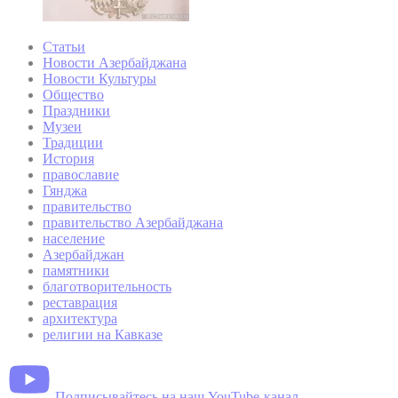
Статьи
Новости Азербайджана
Новости Культуры
Общество
Праздники
Музеи
Традиции
История
православие
Гянджа
правительство
правительство Азербайджана
население
Азербайджан
памятники
благотворительность
реставрация
архитектура
религии на Кавказе
Подписывайтесь на наш YouTube-канал