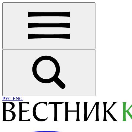
РУС
ENG