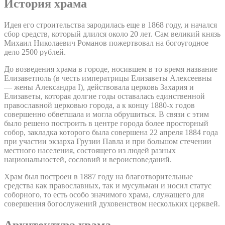
История храма
Идея его строительства зародилась еще в 1868 году, и начался
сбор средств, который длился около 20 лет. Сам великий князь
Михаил Николаевич Романов пожертвовал на богоугодное
дело 2500 рублей.
До возведения храма в городе, носившем в то время название
Елизаветполь (в честь императрицы Елизаветы Алексеевны
— жены Александра I), действовала церковь Захария и
Елизаветы, которая долгие годы оставалась единственной
православной церковью города, а к концу 1880-х годов
совершенно обветшала и могла обрушиться. В связи с этим
было решено построить в центре города более просторный
собор, закладка которого была совершена 22 апреля 1884 года
при участии экзарха Грузии Павла и при большом стечении
местного населения, состоящего из людей разных
национальностей, сословий и вероисповеданий.
Храм был построен в 1887 году на благотворительные
средства как православных, так и мусульман и носил статус
соборного, то есть особо значимого храма, служащего для
совершения богослужений духовенством нескольких церквей.