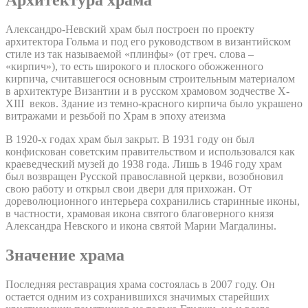
Архитектура храма
Александро-Невский храм был построен по проекту
архитектора Гольма и под его руководством в византийском
стиле из так называемой «плинфы» (от греч. слова –
«кирпич»), то есть широкого и плоского обожженного
кирпича, считавшегося основным строительным материалом
в архитектуре Византии и в русском храмовом зодчестве X-
XIII веков. Здание из темно-красного кирпича было украшено
витражами и резьбой по Храм в эпоху атеизма
В 1920-х годах храм был закрыт. В 1931 году он был
конфискован советским правительством и использовался как
краеведческий музей до 1938 года. Лишь в 1946 году храм
был возвращен Русской православной церкви, возобновил
свою работу и открыл свои двери для прихожан. От
дореволюционного интерьера сохранились старинные иконы,
в частности, храмовая икона святого благоверного князя
Александра Невского и икона святой Марии Магдалины.
Значение храма
Последняя реставрация храма состоялась в 2007 году. Он
остается одним из сохранившихся значимых старейших