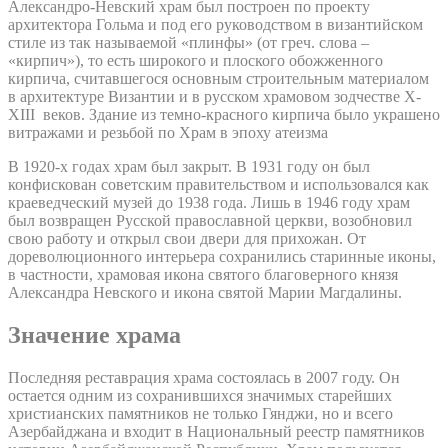
Александро-Невский храм был построен по проекту
архитектора Гольма и под его руководством в византийском
стиле из так называемой «плинфы» (от греч. слова –
«кирпич»), то есть широкого и плоского обожженного
кирпича, считавшегося основным строительным материалом
в архитектуре Византии и в русском храмовом зодчестве X-
XIII веков. Здание из темно-красного кирпича было украшено
витражами и резьбой по Храм в эпоху атеизма
В 1920-х годах храм был закрыт. В 1931 году он был
конфискован советским правительством и использовался как
краеведческий музей до 1938 года. Лишь в 1946 году храм
был возвращен Русской православной церкви, возобновил
свою работу и открыл свои двери для прихожан. От
дореволюционного интерьера сохранились старинные иконы,
в частности, храмовая икона святого благоверного князя
Александра Невского и икона святой Марии Магдалины.
Значение храма
Последняя реставрация храма состоялась в 2007 году. Он
остается одним из сохранившихся значимых старейших
христианских памятников не только Гянджи, но и всего
Азербайджана и входит в Национальный реестр памятников