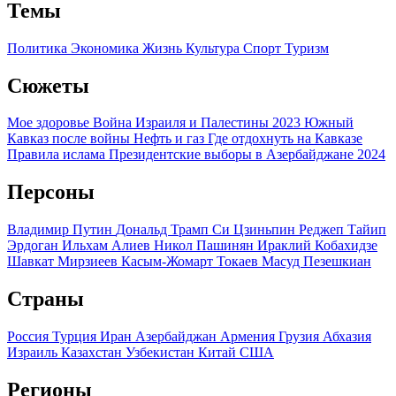
Темы
Политика
Экономика
Жизнь
Культура
Спорт
Туризм
Сюжеты
Мое здоровье
Война Израиля и Палестины 2023
Южный
Кавказ после войны
Нефть и газ
Где отдохнуть на Кавказе
Правила ислама
Президентские выборы в Азербайджане 2024
Персоны
Владимир Путин
Дональд Трамп
Си Цзиньпин
Реджеп Тайип
Эрдоган
Ильхам Алиев
Никол Пашинян
Ираклий Кобахидзе
Шавкат Мирзиеев
Касым-Жомарт Токаев
Масуд Пезешкиан
Страны
Россия
Турция
Иран
Азербайджан
Армения
Грузия
Абхазия
Израиль
Казахстан
Узбекистан
Китай
США
Регионы