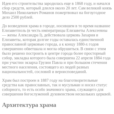
Идея его строительства зародилась еще в 1868 году, и начался
сбор средств, который длился около 20 лет. Сам великий князь
Михаил Николаевич Романов пожертвовал на богоугодное
дело 2500 рублей.
До возведения храма в городе, носившем в то время название
Елизаветполь (в честь императрицы Елизаветы Алексеевны
— жены Александра I), действовала церковь Захария и
Елизаветы, которая долгие годы оставалась единственной
православной церковью города, а к концу 1880-х годов
совершенно обветшала и могла обрушиться. В связи с этим
было решено построить в центре города более просторный
собор, закладка которого была совершена 22 апреля 1884 года
при участии экзарха Грузии Павла и при большом стечении
местного населения, состоящего из людей разных
национальностей, сословий и вероисповеданий.
Храм был построен в 1887 году на благотворительные
средства как православных, так и мусульман и носил статус
соборного, то есть особо значимого храма, служащего для
совершения богослужений духовенством нескольких церквей.
Архитектура храма