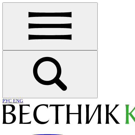
РУС
ENG