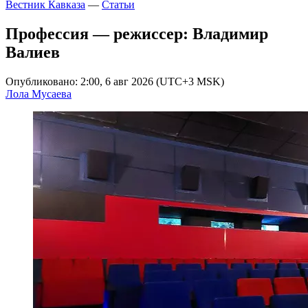
Вестник Кавказа
—
Статьи
Профессия — режиссер: Владимир
Валиев
Опубликовано: 2:00, 6 авг 2026 (UTC+3 MSK)
Лола Мусаева