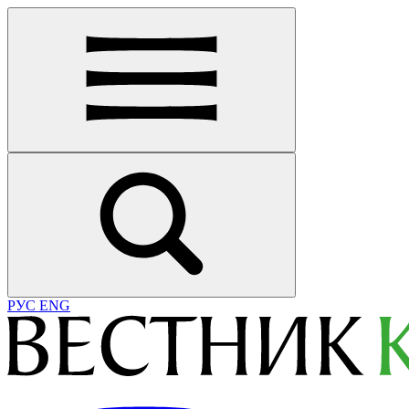
РУС
ENG