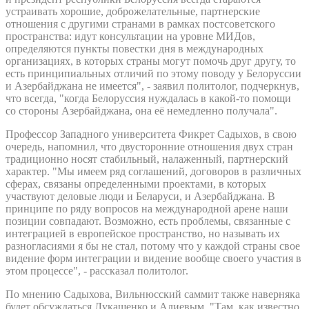
устраивать хорошие, доброжелательные, партнерские
отношения с другими странами в рамках постсоветского
пространства: идут консультации на уровне МИДов,
определяются пункты повестки дня в международных
организациях, в которых страны могут помочь друг другу, то
есть принципиальных отличий по этому поводу у Белоруссии
и Азербайджана не имеется", - заявил политолог, подчеркнув,
что всегда, "когда Белоруссия нуждалась в какой-то помощи
со стороны Азербайджана, она её немедленно получала".
Профессор Западного университета Фикрет Садыхов, в свою
очередь, напомнил, что двусторонние отношения двух стран
традиционно носят стабильный, налаженный, партнерский
характер. "Мы имеем ряд соглашений, договоров в различных
сферах, связаны определенными проектами, в которых
участвуют деловые люди и Беларуси, и Азербайджана. В
принципе по ряду вопросов на международной арене наши
позиции совпадают. Возможно, есть проблемы, связанные с
интеграцией в европейское пространство, но называть их
разногласиями я бы не стал, потому что у каждой страны свое
видение форм интеграции и видение вообще своего участия в
этом процессе", - рассказал политолог.
По мнению Садыхова, Вильнюсский саммит также наверняка
будет обсуждаться Лукашенко и Алиевым. "Там, как известно,