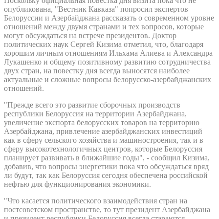
Поскольку официальная повестка дня визита пока что не
опубликована, "Вестник Кавказа" попросил экспертов
Белоруссии и Азербайджана рассказать о современном уровне
отношений между двумя странами и тех вопросов, которые
могут обсуждаться на встрече президентов. Доктор
политических наук Сергей Кизима отметил, что, благодаря
хорошим личным отношениям Ильхама Алиева и Александра
Лукашенко и общему позитивному развитию сотрудничества
двух стран, на повестку дня всегда выносятся наиболее
актуальные и сложные вопросы белорусско-азербайджанских
отношений.
"Прежде всего это развитие сборочных производств
республики Белоруссия на территории Азербайджана,
увеличение экспорта белорусских товаров на территорию
Азербайджана, привлечение азербайджанских инвестиций
как в сферу сельского хозяйства и машиностроения, так и в
сферу высокотехнологичных центров, которые Белоруссия
планирует развивать в ближайшие годы", - сообщил Кизима,
добавив, что вопросы энергетики пока что обсуждаться вряд
ли будут, так как Белоруссия сегодня обеспечена российской
нефтью для функционирования экономики.
"Что касается политического взаимодействия стран на
постсоветском пространстве, то тут президент Азербайджана
и президент республики Белоруссия всегда стараются