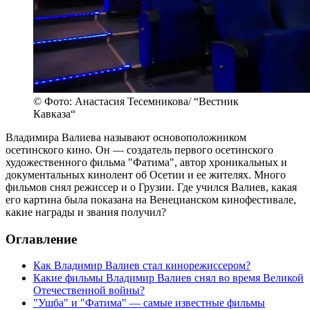
© Фото: Анастасия Тесемникова/ “Вестник
Кавказа“
Владимира Валиева называют основоположником
осетинского кино. Он — создатель первого осетинского
художественного фильма "Фатима", автор хроникальных и
документальных кинолент об Осетии и ее жителях. Много
фильмов снял режиссер и о Грузии. Где учился Валиев, какая
его картина была показана на Венецианском кинофестивале,
какие награды и звания получил?
Оглавление
Как Владимир Валиев стал кинорежиссером?
Какие фильмы Владимир Валиев снял во время Великой
Отечественной войны?
"Ушба" и "Фатима" — самые известные фильмы