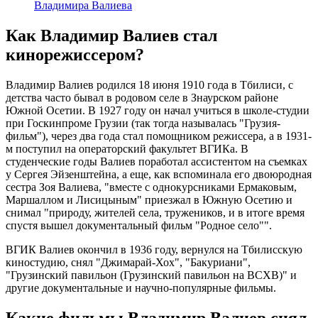
Владимира Валиева
Как Владимир Валиев стал
кинорежиссером?
Владимир Валиев родился 18 июня 1910 года в Тбилиси, с
детства часто бывал в родовом селе в Знаурском районе
Южной Осетии. В 1927 году он начал учиться в школе-студии
при Госкинпроме Грузии (так тогда называлась "Грузия-
фильм"), через два года стал помощником режиссера, а в 1931-
м поступил на операторский факультет ВГИКа. В
студенческие годы Валиев поработал ассистентом на съемках
у Сергея Эйзенштейна, а еще, как вспоминала его двоюродная
сестра Зоя Валиева, "вместе с однокурсниками Ермаковым,
Маршаллом и Лисицыным" приезжал в Южную Осетию и
снимал "природу, жителей села, тружеников, и в итоге время
спустя вышел документальный фильм "Родное село"".
ВГИК Валиев окончил в 1936 году, вернулся на Тбилисскую
киностудию, снял "Джимарай-Хох", "Бакуриани",
"Грузинский павильон (Грузинский павильон на ВСХВ)" и
другие документальные и научно-популярные фильмы.