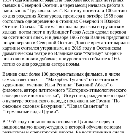
съемок в Северной Осетии, а через месяц началась работа в
павильонах "Грузия-фильма". Картину посвятили 100-летию
со дня рождения Хетагурова, премьера в октябре 1958 года
состоялась одновременно в столицах Северной и Южной
Осетии. Сначала "Фатима" вышла на русском и грузинском
языках, потом поэт и публицист Реваз Асаев сделал перевод
на осетинский язык, и в декабре 1965 года Валиев представил
новую версию в Северной Осетии. Долгое время этот вариант
картины считался утерянным, а в 2019 году в Осетинском
драматическом театре во Владикавказе "Фатиму" впервые
показали в новом дубляже, приурочив это событие к 160-
летию со дня рождения автора поэмы.
Валиев снял более 100 документальных фильмов, в числе
самых известных — "Махарбек Туганов" об осетинском
художнике, ученике Ильи Репина; "Василий Абаев" о
филологе, авторе пятитомного "Историко-этимологического
словаря осетинского языка"; "Искусство, рожденное в горах"
о культуре осетинского народа; посвященные Грузии "По
снежным склонам Бакуриани", "Новая Сванетия" и
"Термальные воды Грузии".
В 1955 году постановщик основал в Цхинвале первую
национальную школу-студию, в которой обучали основам
режиссуры и операторской работы. Ее воспитанники сняли