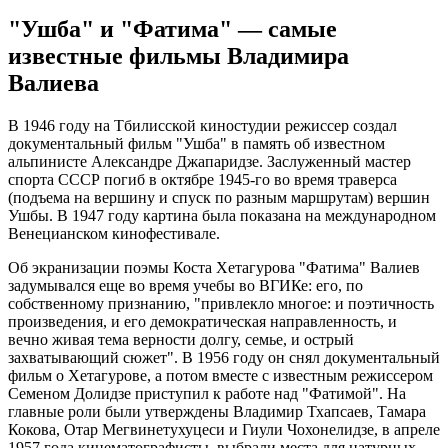
"Ушба" и "Фатима" — самые
известные фильмы Владимира
Валиева
В 1946 году на Тбилисской киностудии режиссер создал
документальный фильм "Ушба" в память об известном
альпинисте Александре Джапаридзе. Заслуженный мастер
спорта СССР погиб в октябре 1945-го во время траверса
(подъема на вершину и спуск по разным маршрутам) вершин
Ушбы. В 1947 году картина была показана на международном
Венецианском кинофестивале.
Об экранизации поэмы Коста Хетагурова "Фатима" Валиев
задумывался еще во время учебы во ВГИКе: его, по
собственному признанию, "привлекло многое: и поэтичность
произведения, и его демократическая направленность, и
вечно живая тема верности долгу, семье, и острый
захватывающий сюжет". В 1956 году он снял документальный
фильм о Хетагурове, а потом вместе с известным режиссером
Семеном Долидзе приступил к работе над "Фатимой". На
главные роли были утверждены Владимир Тхапсаев, Тамара
Кокова, Отар Мегвинетухуцеси и Гиули Чохонелидзе, в апреле
1957 года кинематографисты выбрали места для натурных