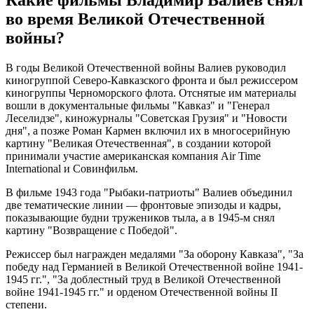
Какие фильмы Владимир Валиев снял
во время Великой Отечественной
войны?
В годы Великой Отечественной войны Валиев руководил
киногруппой Северо-Кавказского фронта и был режиссером
киногруппы Черноморского флота. Отснятые им материалы
вошли в документальные фильмы "Кавказ" и "Генерал
Леселидзе", киножурналы "Советская Грузия" и "Новости
дня", а позже Роман Кармен включил их в многосерийную
картину "Великая Отечественная", в создании которой
принимали участие американская компания Air Time
International и Совинфильм.
В фильме 1943 года "Рыбаки-патриоты" Валиев объединил
две тематические линии — фронтовые эпизоды и кадры,
показывающие будни тружеников тыла, а в 1945-м снял
картину "Возвращение с Победой".
Режиссер был награжден медалями "За оборону Кавказа", "За
победу над Германией в Великой Отечественной войне 1941-
1945 гг.", "За доблестный труд в Великой Отечественной
войне 1941-1945 гг." и орденом Отечественной войны II
степени.