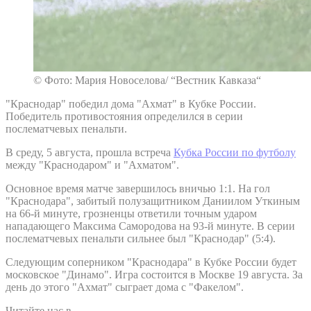
© Фото: Мария Новоселова/ “Вестник Кавказа“
"Краснодар" победил дома "Ахмат" в Кубке России.
Победитель противостояния определился в серии
послематчевых пенальти.
В среду, 5 августа, прошла встреча
Кубка России по футболу
между "Краснодаром" и "Ахматом".
Основное время матче завершилось вничью 1:1. На гол
"Краснодара", забитый полузащитником Даниилом Уткиным
на 66-й минуте, грозненцы ответили точным ударом
нападающего Максима Самородова на 93-й минуте. В серии
послематчевых пенальти сильнее был "Краснодар" (5:4).
Следующим соперником "Краснодара" в Кубке России будет
московское "Динамо". Игра состоится в Москве 19 августа. За
день до этого "Ахмат" сыграет дома с "Факелом".
Читайте нас в