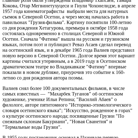
главные роли были утверждены Владимир Тхапсаев, Тамара
Кокова, Отар Мегвинетухуцеси и Гиули Чохонелидзе, в апреле
1957 года кинематографисты выбрали места для натурных
съемок в Северной Осетии, а через месяц началась работа в
павильонах "Грузия-фильма". Картину посвятили 100-летию
со дня рождения Хетагурова, премьера в октябре 1958 года
состоялась одновременно в столицах Северной и Южной
Осетии. Сначала "Фатима" вышла на русском и грузинском
языках, потом поэт и публицист Реваз Асаев сделал перевод
на осетинский язык, и в декабре 1965 года Валиев представил
новую версию в Северной Осетии. Долгое время этот вариант
картины считался утерянным, а в 2019 году в Осетинском
драматическом театре во Владикавказе "Фатиму" впервые
показали в новом дубляже, приурочив это событие к 160-
летию со дня рождения автора поэмы.
Валиев снял более 100 документальных фильмов, в числе
самых известных — "Махарбек Туганов" об осетинском
художнике, ученике Ильи Репина; "Василий Абаев" о
филологе, авторе пятитомного "Историко-этимологического
словаря осетинского языка"; "Искусство, рожденное в горах"
о культуре осетинского народа; посвященные Грузии "По
снежным склонам Бакуриани", "Новая Сванетия" и
"Термальные воды Грузии".
В 1955 году постановщик основал в Цхинвале первую