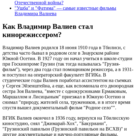
Отечественной войны?
"Ушба" и "Фатима" — самые известные фильмы
Владимира Валиева
Как Владимир Валиев стал
кинорежиссером?
Владимир Валиев родился 18 июня 1910 года в Тбилиси, с
детства часто бывал в родовом селе в Знаурском районе
Южной Осетии. В 1927 году он начал учиться в школе-студии
при Госкинпроме Грузии (так тогда называлась "Грузия-
фильм"), через два года стал помощником режиссера, а в 1931-
м поступил на операторский факультет ВГИКа. В
студенческие годы Валиев поработал ассистентом на съемках
у Сергея Эйзенштейна, а еще, как вспоминала его двоюродная
сестра Зоя Валиева, "вместе с однокурсниками Ермаковым,
Маршаллом и Лисицыным" приезжал в Южную Осетию и
снимал "природу, жителей села, тружеников, и в итоге время
спустя вышел документальный фильм "Родное село"".
ВГИК Валиев окончил в 1936 году, вернулся на Тбилисскую
киностудию, снял "Джимарай-Хох", "Бакуриани",
"Грузинский павильон (Грузинский павильон на ВСХВ)" и
другие документальные и научно-популярные фильмы.