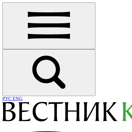
РУС
ENG