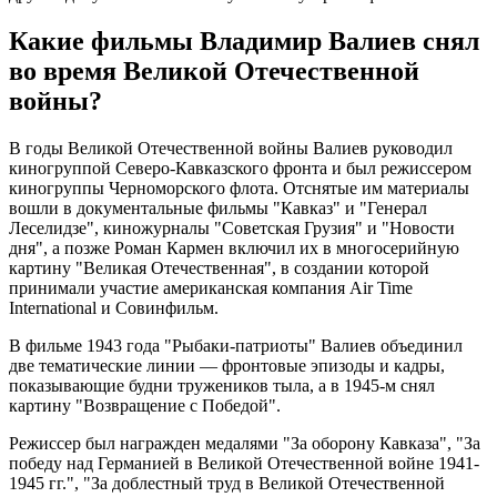
Какие фильмы Владимир Валиев снял
во время Великой Отечественной
войны?
В годы Великой Отечественной войны Валиев руководил
киногруппой Северо-Кавказского фронта и был режиссером
киногруппы Черноморского флота. Отснятые им материалы
вошли в документальные фильмы "Кавказ" и "Генерал
Леселидзе", киножурналы "Советская Грузия" и "Новости
дня", а позже Роман Кармен включил их в многосерийную
картину "Великая Отечественная", в создании которой
принимали участие американская компания Air Time
International и Совинфильм.
В фильме 1943 года "Рыбаки-патриоты" Валиев объединил
две тематические линии — фронтовые эпизоды и кадры,
показывающие будни тружеников тыла, а в 1945-м снял
картину "Возвращение с Победой".
Режиссер был награжден медалями "За оборону Кавказа", "За
победу над Германией в Великой Отечественной войне 1941-
1945 гг.", "За доблестный труд в Великой Отечественной