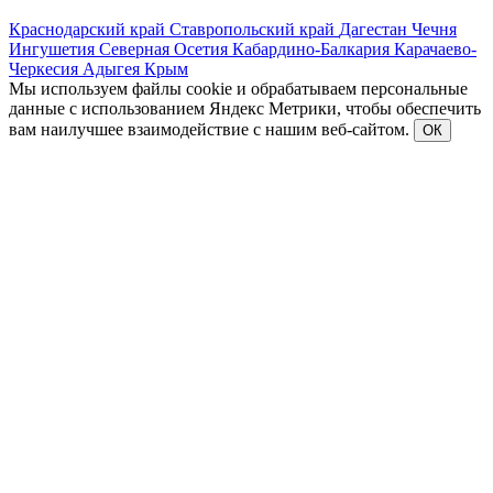
Краснодарский край
Ставропольский край
Дагестан
Чечня
Ингушетия
Северная Осетия
Кабардино-Балкария
Карачаево-
Черкесия
Адыгея
Крым
Мы используем файлы cookie и обрабатываем персональные
данные с использованием Яндекс Метрики, чтобы обеспечить
вам наилучшее взаимодействие с нашим веб-сайтом.
ОК