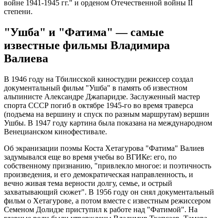
войне 1941-1945 гг." и орденом Отечественной войны II
степени.
"Ушба" и "Фатима" — самые
известные фильмы Владимира
Валиева
В 1946 году на Тбилисской киностудии режиссер создал
документальный фильм "Ушба" в память об известном
альпинисте Александре Джапаридзе. Заслуженный мастер
спорта СССР погиб в октябре 1945-го во время траверса
(подъема на вершину и спуск по разным маршрутам) вершин
Ушбы. В 1947 году картина была показана на международном
Венецианском кинофестивале.
Об экранизации поэмы Коста Хетагурова "Фатима" Валиев
задумывался еще во время учебы во ВГИКе: его, по
собственному признанию, "привлекло многое: и поэтичность
произведения, и его демократическая направленность, и
вечно живая тема верности долгу, семье, и острый
захватывающий сюжет". В 1956 году он снял документальный
фильм о Хетагурове, а потом вместе с известным режиссером
Семеном Долидзе приступил к работе над "Фатимой". На