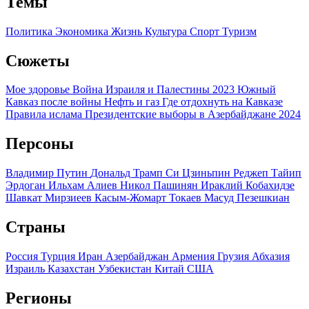
Темы
Политика
Экономика
Жизнь
Культура
Спорт
Туризм
Сюжеты
Мое здоровье
Война Израиля и Палестины 2023
Южный
Кавказ после войны
Нефть и газ
Где отдохнуть на Кавказе
Правила ислама
Президентские выборы в Азербайджане 2024
Персоны
Владимир Путин
Дональд Трамп
Си Цзиньпин
Реджеп Тайип
Эрдоган
Ильхам Алиев
Никол Пашинян
Ираклий Кобахидзе
Шавкат Мирзиеев
Касым-Жомарт Токаев
Масуд Пезешкиан
Страны
Россия
Турция
Иран
Азербайджан
Армения
Грузия
Абхазия
Израиль
Казахстан
Узбекистан
Китай
США
Регионы