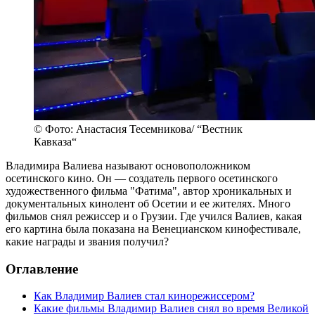
© Фото: Анастасия Тесемникова/ “Вестник
Кавказа“
Владимира Валиева называют основоположником
осетинского кино. Он — создатель первого осетинского
художественного фильма "Фатима", автор хроникальных и
документальных кинолент об Осетии и ее жителях. Много
фильмов снял режиссер и о Грузии. Где учился Валиев, какая
его картина была показана на Венецианском кинофестивале,
какие награды и звания получил?
Оглавление
Как Владимир Валиев стал кинорежиссером?
Какие фильмы Владимир Валиев снял во время Великой