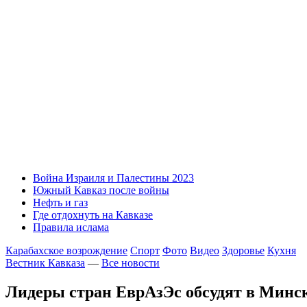
Война Израиля и Палестины 2023
Южный Кавказ после войны
Нефть и газ
Где отдохнуть на Кавказе
Правила ислама
Карабахское возрождение
Спорт
Фото
Видео
Здоровье
Кухня
Вестник Кавказа
—
Все новости
Лидеры стран ЕврАзЭс обсудят в Минск