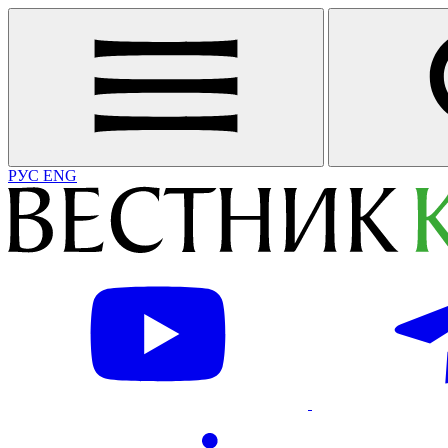
РУС
ENG