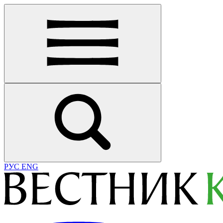
РУС
ENG