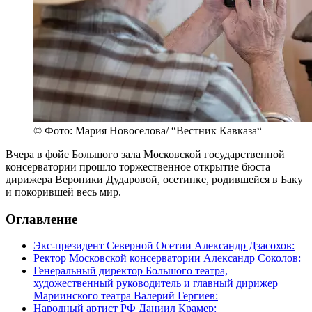
© Фото: Мария Новоселова/ “Вестник Кавказа“
Вчера в фойе Большого зала Московской государственной
консерватории прошло торжественное открытие бюста
дирижера Вероники Дударовой, осетинке, родившейся в Баку
и покорившей весь мир.
Оглавление
Экс-президент Северной Осетии Александр Дзасохов:
Ректор Московской консерватории Александр Соколов:
Генеральный директор Большого театра,
художественный руководитель и главный дирижер
Мариинского театра Валерий Гергиев:
Народный артист РФ Даниил Крамер: