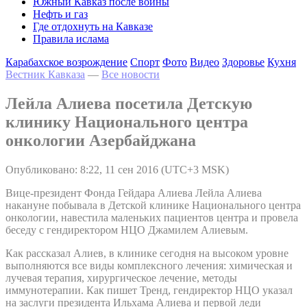
Южный Кавказ после войны
Нефть и газ
Где отдохнуть на Кавказе
Правила ислама
Карабахское возрождение
Спорт
Фото
Видео
Здоровье
Кухня
Вестник Кавказа
—
Все новости
Лейла Алиева посетила Детскую
клинику Национального центра
онкологии Азербайджана
Опубликовано: 8:22, 11 сен 2016 (UTC+3 MSK)
Вице-президент Фонда Гейдара Алиева Лейла Алиева
накануне побывала в Детской клинике Национального центра
онкологии, навестила маленьких пациентов центра и провела
беседу с гендиректором НЦО Джамилем Алиевым.
Как рассказал Алиев, в клинике сегодня на высоком уровне
выполняются все виды комплексного лечения: химическая и
лучевая терапия, хирургическое лечение, методы
иммунотерапии. Как пишет Тренд, гендиректор НЦО указал
на заслуги президента Ильхама Алиева и первой леди