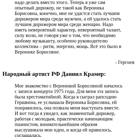
надо делать вместо этого. Теперь я уже сам
опытный дирижер, не такой как Вероника
Борисовна, конечно, мне не удастся стать лучшим
дирижером мира среди мужчин, а ей удалось стать
лучшим дирижером мира среди женщин. Надо
иметь невероятный характер, невероятный талант,
силу воли, не говоря уже о том, что необходимо
любому музыканту, особенно руководителю
коллектива – ритм, энергию, мощь. Всё это было в
Веронике Борисовне.
- Гергиев
Народный артист РФ Даниил Крамер:
Мое знакомство с Вероникой Борисовной началось
с записи концерта 1975 года. Для меня эта запись
была хрестоматийной. Когда я сыграл рапсодию
Гершвина, ее услышала Вероника Борисовна, ей
понравилось, она позвала меня выступать вместе.
И вот тогда я увидел, как знаменитый дирижер,
работая с молодым, практически начинающим
пианистом, внимательнейшим образом
выслушивала мои идеи, и когда ей нравилось,
соглашалась.