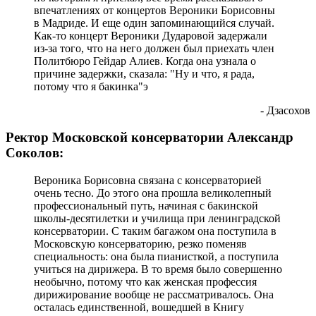
впечатлениях от концертов Вероники Борисовны
в Мадриде. И еще один запоминающийся случай.
Как-то концерт Вероники Дударовой задержали
из-за того, что на него должен был приехать член
Политбюро Гейдар Алиев. Когда она узнала о
причине задержки, сказала: "Ну и что, я рада,
потому что я бакинка"э
- Дзасохов
Ректор Московской консерватории Александр
Соколов:
Вероника Борисовна связана с консерваторией
очень тесно. До этого она прошла великолепный
профессиональный путь, начиная с бакинской
школы-десятилетки и училища при ленинградской
консерватории. С таким багажом она поступила в
Московскую консерваторию, резко поменяв
специальность: она была пианисткой, а поступила
учиться на дирижера. В то время было совершенно
необычно, потому что как женская профессия
дирижирование вообще не рассматривалось. Она
осталась единственной, вошедшей в Книгу