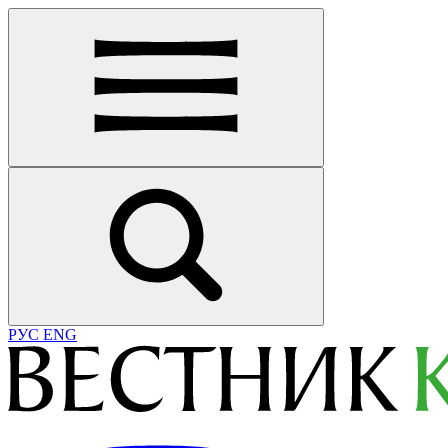
РУС
ENG