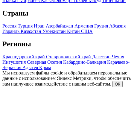
Шавкат Мирзиеев
Касым-Жомарт Токаев
Масуд Пезешкиан
Страны
Россия
Турция
Иран
Азербайджан
Армения
Грузия
Абхазия
Израиль
Казахстан
Узбекистан
Китай
США
Регионы
Краснодарский край
Ставропольский край
Дагестан
Чечня
Ингушетия
Северная Осетия
Кабардино-Балкария
Карачаево-
Черкесия
Адыгея
Крым
Мы используем файлы cookie и обрабатываем персональные
данные с использованием Яндекс Метрики, чтобы обеспечить
вам наилучшее взаимодействие с нашим веб-сайтом.
ОК