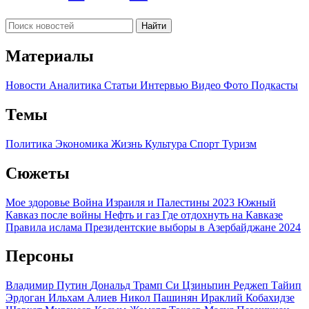
Найти
Материалы
Новости
Аналитика
Статьи
Интервью
Видео
Фото
Подкасты
Темы
Политика
Экономика
Жизнь
Культура
Спорт
Туризм
Сюжеты
Мое здоровье
Война Израиля и Палестины 2023
Южный
Кавказ после войны
Нефть и газ
Где отдохнуть на Кавказе
Правила ислама
Президентские выборы в Азербайджане 2024
Персоны
Владимир Путин
Дональд Трамп
Си Цзиньпин
Реджеп Тайип
Эрдоган
Ильхам Алиев
Никол Пашинян
Ираклий Кобахидзе