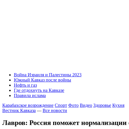
Война Израиля и Палестины 2023
Южный Кавказ после войны
Нефть и газ
Где отдохнуть на Кавказе
Правила ислама
Карабахское возрождение
Спорт
Фото
Видео
Здоровье
Кухня
Вестник Кавказа
—
Все новости
Лавров: Россия поможет нормализации