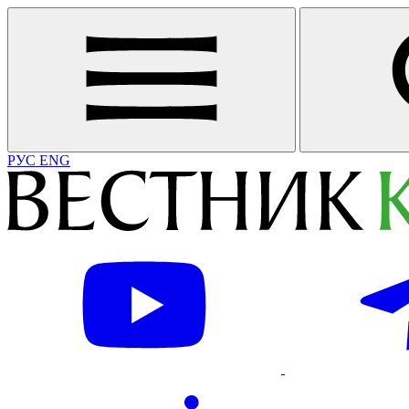
РУС
ENG