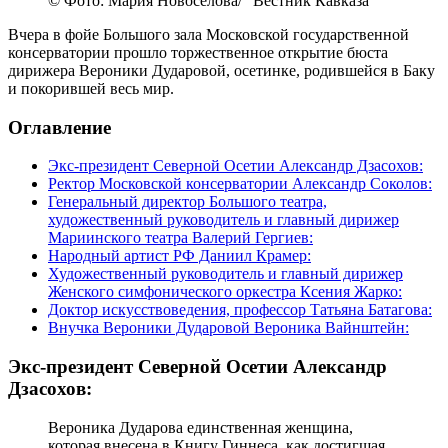
© Фото: Мария Новоселова/ “Вестник Кавказа“
Вчера в фойе Большого зала Московской государственной
консерватории прошло торжественное открытие бюста
дирижера Вероники Дударовой, осетинке, родившейся в Баку
и покорившей весь мир.
Оглавление
Экс-президент Северной Осетии Александр Дзасохов:
Ректор Московской консерватории Александр Соколов:
Генеральный директор Большого театра,
художественный руководитель и главный дирижер
Мариинского театра Валерий Гергиев:
Народный артист РФ Даниил Крамер:
Художественный руководитель и главный дирижер
Женского симфонического оркестра Ксения Жарко:
Доктор искусствоведения, профессор Татьяна Батагова:
Внучка Вероники Дударовой Вероника Вайнштейн:
Экс-президент Северной Осетии Александр
Дзасохов:
Вероника Дударова единственная женщина,
которая внесена в Книгу Гиннеса, как достигшая