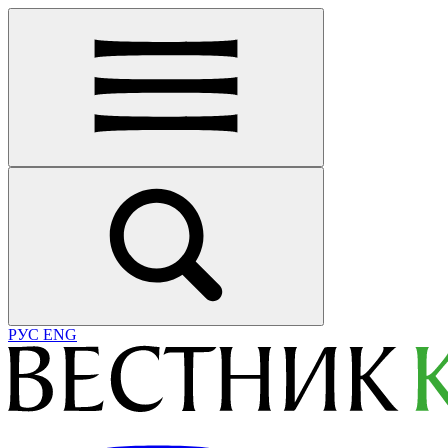
РУС
ENG