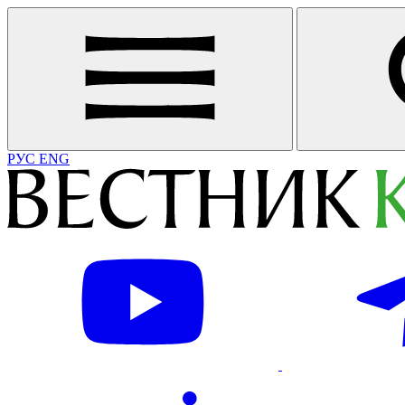
РУС
ENG