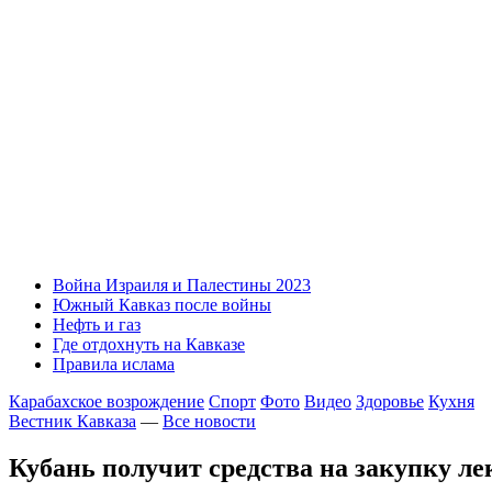
Война Израиля и Палестины 2023
Южный Кавказ после войны
Нефть и газ
Где отдохнуть на Кавказе
Правила ислама
Карабахское возрождение
Спорт
Фото
Видео
Здоровье
Кухня
Вестник Кавказа
—
Все новости
Кубань получит средства на закупку л