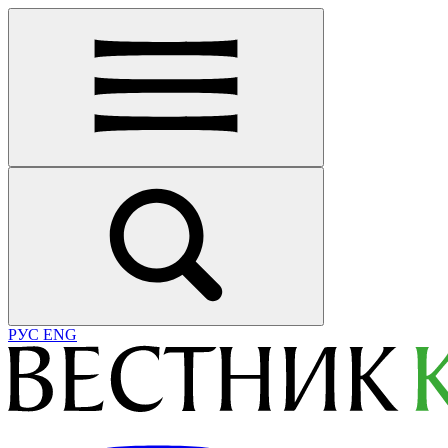
РУС
ENG