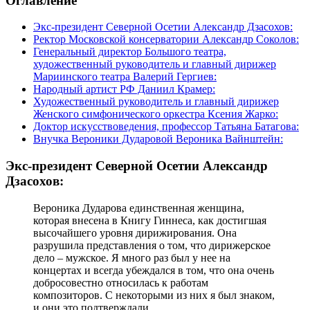
Оглавление
Экс-президент Северной Осетии Александр Дзасохов:
Ректор Московской консерватории Александр Соколов:
Генеральный директор Большого театра,
художественный руководитель и главный дирижер
Мариинского театра Валерий Гергиев:
Народный артист РФ Даниил Крамер:
Художественный руководитель и главный дирижер
Женского симфонического оркестра Ксения Жарко:
Доктор искусствоведения, профессор Татьяна Батагова:
Внучка Вероники Дударовой Вероника Вайнштейн:
Экс-президент Северной Осетии Александр
Дзасохов:
Вероника Дударова единственная женщина,
которая внесена в Книгу Гиннеса, как достигшая
высочайшего уровня дирижирования. Она
разрушила представления о том, что дирижерское
дело – мужское. Я много раз был у нее на
концертах и всегда убеждался в том, что она очень
добросовестно относилась к работам
композиторов. С некоторыми из них я был знаком,
и они это подтверждали.