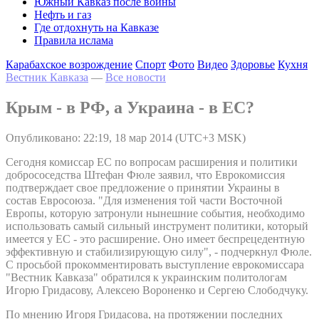
Южный Кавказ после войны
Нефть и газ
Где отдохнуть на Кавказе
Правила ислама
Карабахское возрождение
Спорт
Фото
Видео
Здоровье
Кухня
Вестник Кавказа
—
Все новости
Крым - в РФ, а Украина - в ЕС?
Опубликовано: 22:19, 18 мар 2014 (UTC+3 MSK)
Сегодня комиссар ЕС по вопросам расширения и политики
добрососедства Штефан Фюле заявил, что Еврокомиссия
подтверждает свое предложение о принятии Украины в
состав Евросоюза. "Для изменения той части Восточной
Европы, которую затронули нынешние события, необходимо
использовать самый сильный инструмент политики, который
имеется у ЕС - это расширение. Оно имеет беспрецедентную
эффективную и стабилизирующую силу", - подчеркнул Фюле.
С просьбой прокомментировать выступление еврокомиссара
"Вестник Кавказа" обратился к украинским политологам
Игорю Гридасову, Алексею Вороненко и Сергею Слободчуку.
По мнению Игоря Гридасова, на протяжении последних