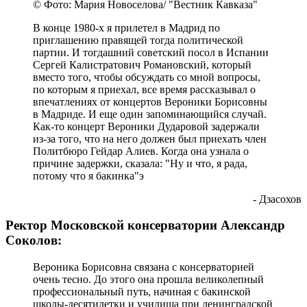
© Фото: Мария Новоселова/ "Вестник Кавказа"
В конце 1980-х я прилетел в Мадрид по
приглашению правящей тогда политической
партии. И тогдашний советский посол в Испании
Сергей Калистратович Романовский, который
вместо того, чтобы обсуждать со мной вопросы,
по которым я приехал, все время рассказывал о
впечатлениях от концертов Вероники Борисовны
в Мадриде. И еще один запоминающийся случай.
Как-то концерт Вероники Дударовой задержали
из-за того, что на него должен был приехать член
Политбюро Гейдар Алиев. Когда она узнала о
причине задержки, сказала: "Ну и что, я рада,
потому что я бакинка"э
- Дзасохов
Ректор Московской консерватории Александр
Соколов:
Вероника Борисовна связана с консерваторией
очень тесно. До этого она прошла великолепный
профессиональный путь, начиная с бакинской
школы-десятилетки и училища при ленинградской