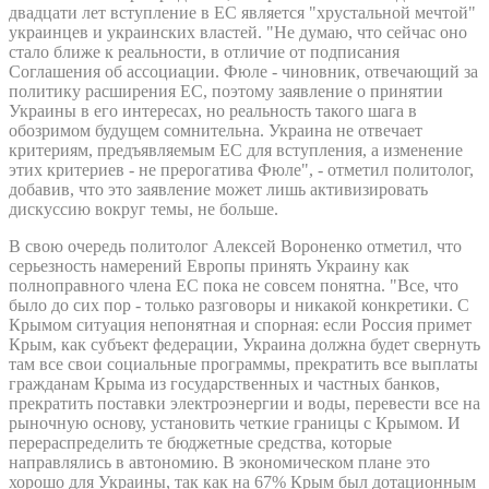
двадцати лет вступление в ЕС является "хрустальной мечтой"
украинцев и украинских властей. "Не думаю, что сейчас оно
стало ближе к реальности, в отличие от подписания
Соглашения об ассоциации. Фюле - чиновник, отвечающий за
политику расширения ЕС, поэтому заявление о принятии
Украины в его интересах, но реальность такого шага в
обозримом будущем сомнительна. Украина не отвечает
критериям, предъявляемым ЕС для вступления, а изменение
этих критериев - не прерогатива Фюле", - отметил политолог,
добавив, что это заявление может лишь активизировать
дискуссию вокруг темы, не больше.
В свою очередь политолог Алексей Вороненко отметил, что
серьезность намерений Европы принять Украину как
полноправного члена ЕС пока не совсем понятна. "Все, что
было до сих пор - только разговоры и никакой конкретики. С
Крымом ситуация непонятная и спорная: если Россия примет
Крым, как субъект федерации, Украина должна будет свернуть
там все свои социальные программы, прекратить все выплаты
гражданам Крыма из государственных и частных банков,
прекратить поставки электроэнергии и воды, перевести все на
рыночную основу, установить четкие границы с Крымом. И
перераспределить те бюджетные средства, которые
направлялись в автономию. В экономическом плане это
хорошо для Украины, так как на 67% Крым был дотационным