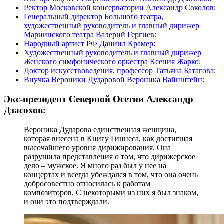
Ректор Московской консерватории Александр Соколов:
Генеральный директор Большого театра,
художественный руководитель и главный дирижер
Мариинского театра Валерий Гергиев:
Народный артист РФ Даниил Крамер:
Художественный руководитель и главный дирижер
Женского симфонического оркестра Ксения Жарко:
Доктор искусствоведения, профессор Татьяна Батагова:
Внучка Вероники Дударовой Вероника Вайнштейн:
Экс-президент Северной Осетии Александр
Дзасохов:
Вероника Дударова единственная женщина,
которая внесена в Книгу Гиннеса, как достигшая
высочайшего уровня дирижирования. Она
разрушила представления о том, что дирижерское
дело – мужское. Я много раз был у нее на
концертах и всегда убеждался в том, что она очень
добросовестно относилась к работам
композиторов. С некоторыми из них я был знаком,
и они это подтверждали.