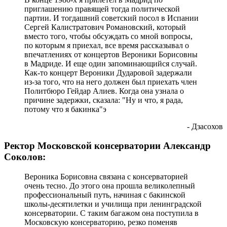
приглашению правящей тогда политической
партии. И тогдашний советский посол в Испании
Сергей Калистратович Романовский, который
вместо того, чтобы обсуждать со мной вопросы,
по которым я приехал, все время рассказывал о
впечатлениях от концертов Вероники Борисовны
в Мадриде. И еще один запоминающийся случай.
Как-то концерт Вероники Дударовой задержали
из-за того, что на него должен был приехать член
Политбюро Гейдар Алиев. Когда она узнала о
причине задержки, сказала: "Ну и что, я рада,
потому что я бакинка"э
- Дзасохов
Ректор Московской консерватории Александр
Соколов:
Вероника Борисовна связана с консерваторией
очень тесно. До этого она прошла великолепный
профессиональный путь, начиная с бакинской
школы-десятилетки и училища при ленинградской
консерватории. С таким багажом она поступила в
Московскую консерваторию, резко поменяв