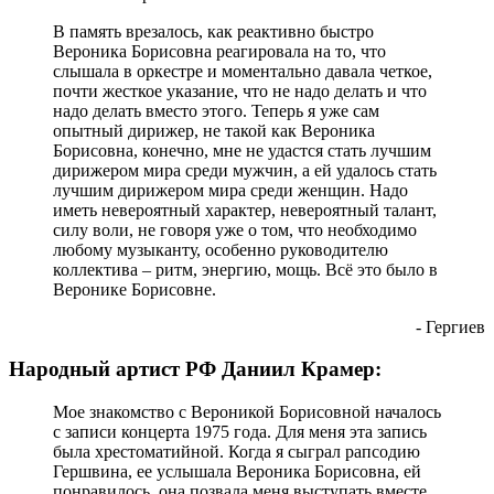
В память врезалось, как реактивно быстро
Вероника Борисовна реагировала на то, что
слышала в оркестре и моментально давала четкое,
почти жесткое указание, что не надо делать и что
надо делать вместо этого. Теперь я уже сам
опытный дирижер, не такой как Вероника
Борисовна, конечно, мне не удастся стать лучшим
дирижером мира среди мужчин, а ей удалось стать
лучшим дирижером мира среди женщин. Надо
иметь невероятный характер, невероятный талант,
силу воли, не говоря уже о том, что необходимо
любому музыканту, особенно руководителю
коллектива – ритм, энергию, мощь. Всё это было в
Веронике Борисовне.
- Гергиев
Народный артист РФ Даниил Крамер:
Мое знакомство с Вероникой Борисовной началось
с записи концерта 1975 года. Для меня эта запись
была хрестоматийной. Когда я сыграл рапсодию
Гершвина, ее услышала Вероника Борисовна, ей
понравилось, она позвала меня выступать вместе.