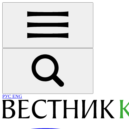
РУС
ENG