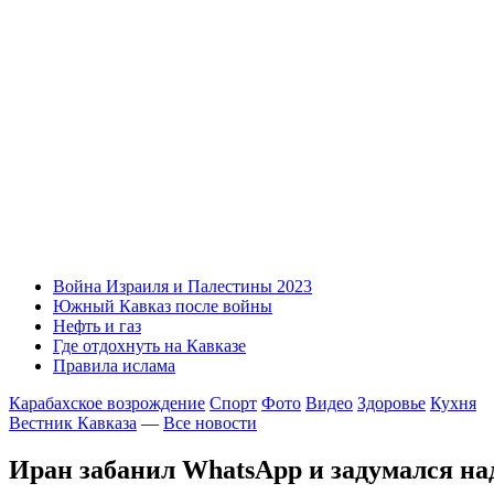
Война Израиля и Палестины 2023
Южный Кавказ после войны
Нефть и газ
Где отдохнуть на Кавказе
Правила ислама
Карабахское возрождение
Спорт
Фото
Видео
Здоровье
Кухня
Вестник Кавказа
—
Все новости
Иран забанил WhatsApp и задумался на