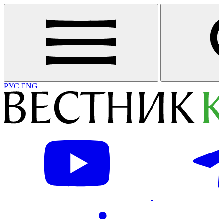
РУС
ENG