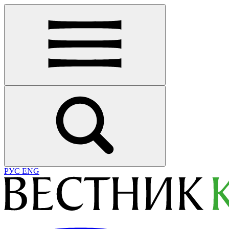
РУС
ENG