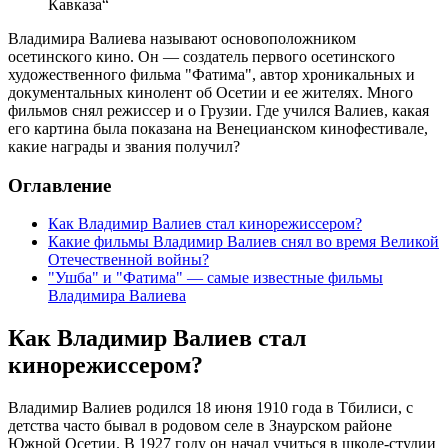
Кавказа“
Владимира Валиева называют основоположником
осетинского кино. Он — создатель первого осетинского
художественного фильма "Фатима", автор хроникальных и
документальных кинолент об Осетии и ее жителях. Много
фильмов снял режиссер и о Грузии. Где учился Валиев, какая
его картина была показана на Венецианском кинофестивале,
какие награды и звания получил?
Оглавление
Как Владимир Валиев стал кинорежиссером?
Какие фильмы Владимир Валиев снял во время Великой
Отечественной войны?
"Ушба" и "Фатима" — самые известные фильмы
Владимира Валиева
Как Владимир Валиев стал
кинорежиссером?
Владимир Валиев родился 18 июня 1910 года в Тбилиси, с
детства часто бывал в родовом селе в Знаурском районе
Южной Осетии. В 1927 году он начал учиться в школе-студии