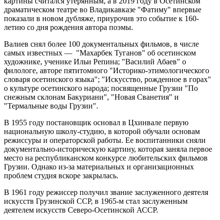
картины считался утерянным, а в 2019 году в Осетинском
драматическом театре во Владикавказе "Фатиму" впервые
показали в новом дубляже, приурочив это событие к 160-
летию со дня рождения автора поэмы.
Валиев снял более 100 документальных фильмов, в числе
самых известных — "Махарбек Туганов" об осетинском
художнике, ученике Ильи Репина; "Василий Абаев" о
филологе, авторе пятитомного "Историко-этимологического
словаря осетинского языка"; "Искусство, рожденное в горах"
о культуре осетинского народа; посвященные Грузии "По
снежным склонам Бакуриани", "Новая Сванетия" и
"Термальные воды Грузии".
В 1955 году постановщик основал в Цхинвале первую
национальную школу-студию, в которой обучали основам
режиссуры и операторской работы. Ее воспитанники сняли
документально-историческую картину, которая заняла первое
место на республиканском конкурсе любительских фильмов
Грузии. Однако из-за материальных и организационных
проблем студия вскоре закрылась.
В 1961 году режиссер получил звание заслуженного деятеля
искусств Грузинской ССР, в 1965-м стал заслуженным
деятелем искусств Северо-Осетинской АССР.