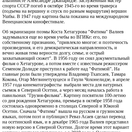
альпинисте Александре Джапаридзе. Заслуженный мастер
спорта СССР погиб в октябре 1945-го во время траверса
(подъема на вершину и спуск по разным маршрутам) вершин
Ушбы. В 1947 году картина была показана на международном
Венецианском кинофестивале.
Об экранизации поэмы Коста Хетагурова "Фатима" Валиев
задумывался еще во время учебы во ВГИКе: его, по
собственному признанию, "привлекло многое: и поэтичность
произведения, и его демократическая направленность, и
вечно живая тема верности долгу, семье, и острый
захватывающий сюжет". В 1956 году он снял документальный
фильм о Хетагурове, а потом вместе с известным режиссером
Семеном Долидзе приступил к работе над "Фатимой". На
главные роли были утверждены Владимир Тхапсаев, Тамара
Кокова, Отар Мегвинетухуцеси и Гиули Чохонелидзе, в апреле
1957 года кинематографисты выбрали места для натурных
съемок в Северной Осетии, а через месяц началась работа в
павильонах "Грузия-фильма". Картину посвятили 100-летию
со дня рождения Хетагурова, премьера в октябре 1958 года
состоялась одновременно в столицах Северной и Южной
Осетии. Сначала "Фатима" вышла на русском и грузинском
языках, потом поэт и публицист Реваз Асаев сделал перевод
на осетинский язык, и в декабре 1965 года Валиев представил
новую версию в Северной Осетии. Долгое время этот вариант