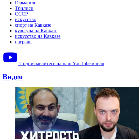
Германия
Тбилиси
СССР
искусство
спорт на Кавказе
культура на Кавказе
искусство на Кавказе
награды
Подписывайтесь на наш YouTube-канал
Видео