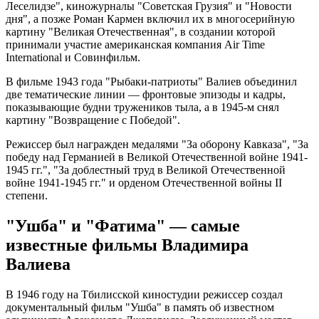
Леселидзе", киножурналы "Советская Грузия" и "Новости
дня", а позже Роман Кармен включил их в многосерийную
картину "Великая Отечественная", в создании которой
принимали участие американская компания Air Time
International и Совинфильм.
В фильме 1943 года "Рыбаки-патриоты" Валиев объединил
две тематические линии — фронтовые эпизоды и кадры,
показывающие будни тружеников тыла, а в 1945-м снял
картину "Возвращение с Победой".
Режиссер был награжден медалями "За оборону Кавказа", "За
победу над Германией в Великой Отечественной войне 1941-
1945 гг.", "За доблестный труд в Великой Отечественной
войне 1941-1945 гг." и орденом Отечественной войны II
степени.
"Ушба" и "Фатима" — самые
известные фильмы Владимира
Валиева
В 1946 году на Тбилисской киностудии режиссер создал
документальный фильм "Ушба" в память об известном