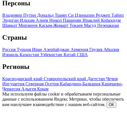
Персоны
Владимир Путин
Дональд Трамп
Си Цзиньпин
Реджеп Тайип
Эрдоган
Ильхам Алиев
Никол Пашинян
Ираклий Кобахидзе
Шавкат Мирзиеев
Касым-Жомарт Токаев
Масуд Пезешкиан
Страны
Россия
Турция
Иран
Азербайджан
Армения
Грузия
Абхазия
Израиль
Казахстан
Узбекистан
Китай
США
Регионы
Краснодарский край
Ставропольский край
Дагестан
Чечня
Ингушетия
Северная Осетия
Кабардино-Балкария
Карачаево-
Черкесия
Адыгея
Крым
Мы используем файлы cookie и обрабатываем персональные
данные с использованием Яндекс Метрики, чтобы обеспечить
вам наилучшее взаимодействие с нашим веб-сайтом.
ОК