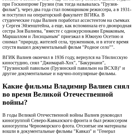
при Госкинпроме Грузии (так тогда называлась "Грузия-
фильм"), через два года стал помощником режиссера, а в 1931-
м поступил на операторский факультет ВГИКа. В
студенческие годы Валиев поработал ассистентом на съемках
у Сергея Эйзенштейна, а еще, как вспоминала его двоюродная
сестра Зоя Валиева, "вместе с однокурсниками Ермаковым,
Маршаллом и Лисицыным" приезжал в Южную Осетию и
снимал "природу, жителей села, тружеников, и в итоге время
спустя вышел документальный фильм "Родное село"".
ВГИК Валиев окончил в 1936 году, вернулся на Тбилисскую
киностудию, снял "Джимарай-Хох", "Бакуриани",
"Грузинский павильон (Грузинский павильон на ВСХВ)" и
другие документальные и научно-популярные фильмы.
Какие фильмы Владимир Валиев снял
во время Великой Отечественной
войны?
В годы Великой Отечественной войны Валиев руководил
киногруппой Северо-Кавказского фронта и был режиссером
киногруппы Черноморского флота. Отснятые им материалы
вошли в документальные фильмы "Кавказ" и "Генерал