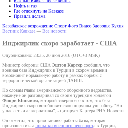
Южный Кавказ после войны
Нефть и газ
Где отдохнуть на Кавказе
Правила ислама
Карабахское возрождение
Спорт
Фото
Видео
Здоровье
Кухня
Вестник Кавказа
—
Все новости
Инджирлик скоро заработает - США
Опубликовано: 23:35, 20 июл 2016 (UTC+3 MSK)
Министр обороны США
Эштон Картер
сообщил, что
военная база Инджирлик в Турции в скором времени
возобновит нормальную работу в рамках борьбы с
террористической организацией ДАИШ.
По словам главы американского оборонного ведомства,
накануне он разговаривал со своим турецким коллегой
Фикри Ышыком
, который заверил его в том, что база
Инджирлик скоро возобновит свою нормальную работу. "Но
у нас есть и альтернативы", - цитирует Картера РИА Новости.
Он отметил, что приостановка работы базы, которая
произошла из-за
попытки военного переворот
а в Турции,