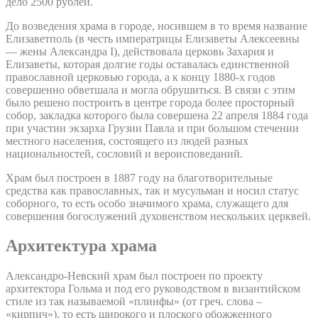
дело 2500 рублей.
До возведения храма в городе, носившем в то время название
Елизаветполь (в честь императрицы Елизаветы Алексеевны
— жены Александра I), действовала церковь Захария и
Елизаветы, которая долгие годы оставалась единственной
православной церковью города, а к концу 1880-х годов
совершенно обветшала и могла обрушиться. В связи с этим
было решено построить в центре города более просторный
собор, закладка которого была совершена 22 апреля 1884 года
при участии экзарха Грузии Павла и при большом стечении
местного населения, состоящего из людей разных
национальностей, сословий и вероисповеданий.
Храм был построен в 1887 году на благотворительные
средства как православных, так и мусульман и носил статус
соборного, то есть особо значимого храма, служащего для
совершения богослужений духовенством нескольких церквей.
Архитектура храма
Александро-Невский храм был построен по проекту
архитектора Гольма и под его руководством в византийском
стиле из так называемой «плинфы» (от греч. слова –
«кирпич»), то есть широкого и плоского обожженного