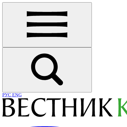
РУС
ENG