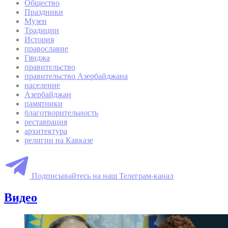
Общество
Праздники
Музеи
Традиции
История
православие
Гянджа
правительство
правительство Азербайджана
население
Азербайджан
памятники
благотворительность
реставрация
архитектура
религии на Кавказе
Подписывайтесь на наш Телеграм-канал
Видео