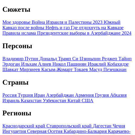
Сюжеты
Мое здоровье
Война Израиля и Палестины 2023
Южный
Кавказ после войны
Нефть и газ
Где отдохнуть на Кавказе
Правила ислама
Президентские выборы в Азербайджане 2024
Персоны
Владимир Путин
Дональд Трамп
Си Цзиньпин
Реджеп Тайип
Эрдоган
Ильхам Алиев
Никол Пашинян
Ираклий Кобахидзе
Шавкат Мирзиеев
Касым-Жомарт Токаев
Масуд Пезешкиан
Страны
Россия
Турция
Иран
Азербайджан
Армения
Грузия
Абхазия
Израиль
Казахстан
Узбекистан
Китай
США
Регионы
Краснодарский край
Ставропольский край
Дагестан
Чечня
Ингушетия
Северная Осетия
Кабардино-Балкария
Карачаево-