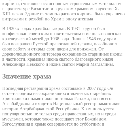
кирпича, считавшегося основным строительным материалом
в архитектуре Византии и в русском храмовом зодчестве X-
XIII веков. Здание из темно-красного кирпича было украшено
витражами и резьбой по Храм в эпоху атеизма
В 1920-х годах храм был закрыт. В 1931 году он был
конфискован советским правительством и использовался как
краеведческий музей до 1938 года. Лишь в 1946 году храм
был возвращен Русской православной церкви, возобновил
свою работу и открыл свои двери для прихожан. От
дореволюционного интерьера сохранились старинные иконы,
в частности, храмовая икона святого благоверного князя
Александра Невского и икона святой Марии Магдалины.
Значение храма
Последняя реставрация храма состоялась в 2007 году. Он
остается одним из сохранившихся значимых старейших
христианских памятников не только Гянджи, но и всего
Азербайджана и входит в Национальный реестр памятников
истории Азербайджанской Республики. Храм пользуется
популярностью не только среди православных, но и среди
мусульман, которые также посещают этот Божий дом.
Богослужения в храме совершаются по субботним и