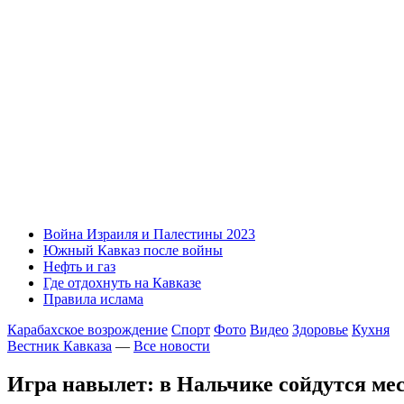
Война Израиля и Палестины 2023
Южный Кавказ после войны
Нефть и газ
Где отдохнуть на Кавказе
Правила ислама
Карабахское возрождение
Спорт
Фото
Видео
Здоровье
Кухня
Вестник Кавказа
—
Все новости
Игра навылет: в Нальчике сойдутся м