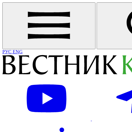
РУС
ENG