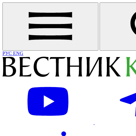
РУС
ENG