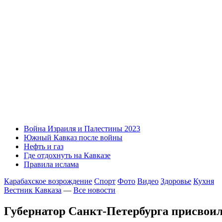
Война Израиля и Палестины 2023
Южный Кавказ после войны
Нефть и газ
Где отдохнуть на Кавказе
Правила ислама
Карабахское возрождение
Спорт
Фото
Видео
Здоровье
Кухня
Вестник Кавказа
—
Все новости
Губернатор Санкт-Петербурга присвои