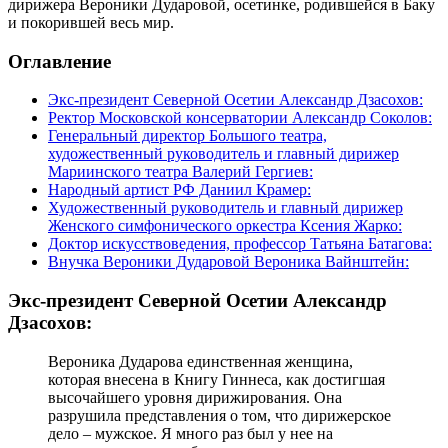
дирижера Вероники Дударовой, осетинке, родившейся в Баку
и покорившей весь мир.
Оглавление
Экс-президент Северной Осетии Александр Дзасохов:
Ректор Московской консерватории Александр Соколов:
Генеральный директор Большого театра,
художественный руководитель и главный дирижер
Мариинского театра Валерий Гергиев:
Народный артист РФ Даниил Крамер:
Художественный руководитель и главный дирижер
Женского симфонического оркестра Ксения Жарко:
Доктор искусствоведения, профессор Татьяна Батагова:
Внучка Вероники Дударовой Вероника Вайнштейн:
Экс-президент Северной Осетии Александр
Дзасохов:
Вероника Дударова единственная женщина,
которая внесена в Книгу Гиннеса, как достигшая
высочайшего уровня дирижирования. Она
разрушила представления о том, что дирижерское
дело – мужское. Я много раз был у нее на