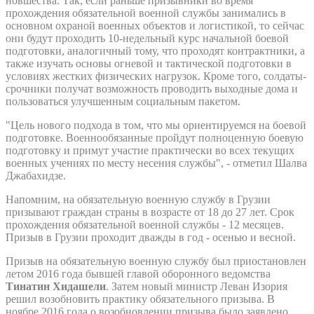
новшества. Так, если раньше призывники во время
прохождения обязательной военной службы занимались в
основном охраной военных объектов и логистикой, то сейчас
они будут проходить 10-недельный курс начальной боевой
подготовки, аналогичный тому, что проходят контрактники, а
также изучать основы огневой и тактической подготовки в
условиях жестких физических нагрузок. Кроме того, солдаты-
срочники получат возможность проводить выходные дома и
пользоваться улучшенным социальным пакетом.
"Цель нового подхода в том, что мы ориентируемся на боевой
подготовке. Военнообязанные пройдут полноценную боевую
подготовку и примут участие практически во всех текущих
военных учениях по месту несения службы", - отметил Шалва
Джабахидзе.
Напомним, на обязательную военную службу в Грузии
призывают граждан страны в возрасте от 18 до 27 лет. Срок
прохождения обязательной военной службы - 12 месяцев.
Призыв в Грузии проходит дважды в год - осенью и весной.
Призыв на обязательную военную службу был приостановлен
летом 2016 года бывшей главой оборонного ведомства
Тинатин Хидашели
. Затем новый министр Леван Изория
решил возобновить практику обязательного призыва. В
ноябре 2016 года о возобновлении призыва было заявлено