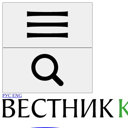
РУС
ENG