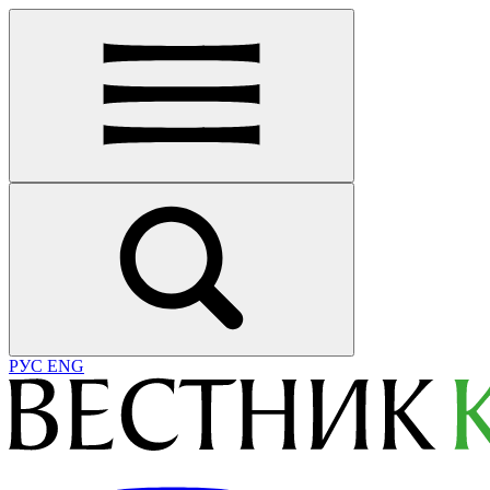
РУС
ENG