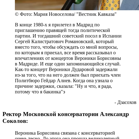
© Фото: Мария Новоселова/ "Вестник Кавказа"
В конце 1980-х я прилетел в Мадрид по
приглашению правящей тогда политической
партии. И тогдашний советский посол в Испании
Сергей Калистратович Романовский, который
вместо того, чтобы обсуждать со мной вопросы,
по которым я приехал, все время рассказывал о
впечатлениях от концертов Вероники Борисовны
в Мадриде. И еще один запоминающийся случай.
Как-то концерт Вероники Дударовой задержали
из-за того, что на него должен был приехать член
Политбюро Гейдар Алиев. Когда она узнала о
причине задержки, сказала: "Ну и что, я рада,
потому что я бакинка"э
- Дзасохов
Ректор Московской консерватории Александр
Соколов:
Вероника Борисовна связана с консерваторией
очень тесно. До этого она прошла великолепный