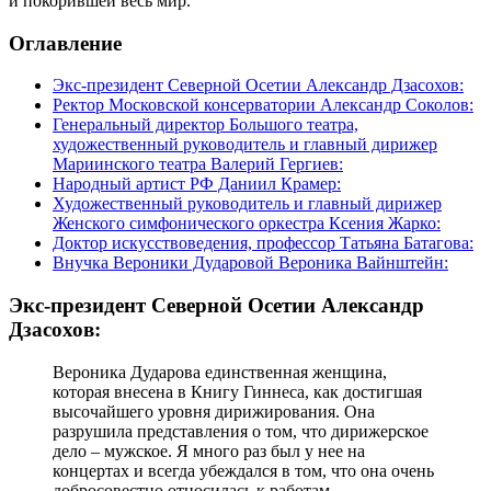
и покорившей весь мир.
Оглавление
Экс-президент Северной Осетии Александр Дзасохов:
Ректор Московской консерватории Александр Соколов:
Генеральный директор Большого театра,
художественный руководитель и главный дирижер
Мариинского театра Валерий Гергиев:
Народный артист РФ Даниил Крамер:
Художественный руководитель и главный дирижер
Женского симфонического оркестра Ксения Жарко:
Доктор искусствоведения, профессор Татьяна Батагова:
Внучка Вероники Дударовой Вероника Вайнштейн:
Экс-президент Северной Осетии Александр
Дзасохов:
Вероника Дударова единственная женщина,
которая внесена в Книгу Гиннеса, как достигшая
высочайшего уровня дирижирования. Она
разрушила представления о том, что дирижерское
дело – мужское. Я много раз был у нее на
концертах и всегда убеждался в том, что она очень
добросовестно относилась к работам