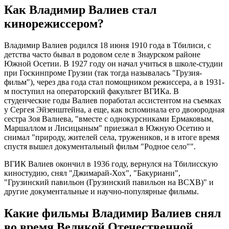
Как Владимир Валиев стал
кинорежиссером?
Владимир Валиев родился 18 июня 1910 года в Тбилиси, с
детства часто бывал в родовом селе в Знаурском районе
Южной Осетии. В 1927 году он начал учиться в школе-студии
при Госкинпроме Грузии (так тогда называлась "Грузия-
фильм"), через два года стал помощником режиссера, а в 1931-
м поступил на операторский факультет ВГИКа. В
студенческие годы Валиев поработал ассистентом на съемках
у Сергея Эйзенштейна, а еще, как вспоминала его двоюродная
сестра Зоя Валиева, "вместе с однокурсниками Ермаковым,
Маршаллом и Лисицыным" приезжал в Южную Осетию и
снимал "природу, жителей села, тружеников, и в итоге время
спустя вышел документальный фильм "Родное село"".
ВГИК Валиев окончил в 1936 году, вернулся на Тбилисскую
киностудию, снял "Джимарай-Хох", "Бакуриани",
"Грузинский павильон (Грузинский павильон на ВСХВ)" и
другие документальные и научно-популярные фильмы.
Какие фильмы Владимир Валиев снял
во время Великой Отечественной