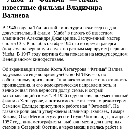
известные фильмы Владимира
Валиева
В 1946 году на Тбилисской киностудии режиссер создал
документальный фильм "Ушба" в память об известном
альпинисте Александре Джапаридзе. Заслуженный мастер
спорта СССР погиб в октябре 1945-го во время траверса
(подъема на вершину и спуск по разным маршрутам) вершин
Ушбы. В 1947 году картина была показана на международном
Венецианском кинофестивале.
Об экранизации поэмы Коста Хетагурова "Фатима" Валиев
задумывался еще во время учебы во ВГИКе: его, по
собственному признанию, "привлекло многое: и поэтичность
произведения, и его демократическая направленность, и
вечно живая тема верности долгу, семье, и острый
захватывающий сюжет". В 1956 году он снял документальный
фильм о Хетагурове, а потом вместе с известным режиссером
Семеном Долидзе приступил к работе над "Фатимой". На
главные роли были утверждены Владимир Тхапсаев, Тамара
Кокова, Отар Мегвинетухуцеси и Гиули Чохонелидзе, в апреле
1957 года кинематографисты выбрали места для натурных
съемок в Северной Осетии, а через месяц началась работа в