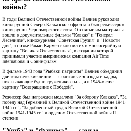
войны?
В годы Великой Отечественной войны Валиев руководил
киногруппой Северо-Кавказского фронта и был режиссером
киногруппы Черноморского флота. Отснятые им материалы
вошли в документальные фильмы "Кавказ" и "Генерал
Леселидзе", киножурналы "Советская Грузия" и "Новости
дня", а позже Роман Кармен включил их в многосерийную
картину "Великая Отечественная", в создании которой
принимали участие американская компания Air Time
International и Совинфильм.
В фильме 1943 года "Рыбаки-патриоты" Валиев объединил
две тематические линии — фронтовые эпизоды и кадры,
показывающие будни тружеников тыла, а в 1945-м снял
картину "Возвращение с Победой".
Режиссер был награжден медалями "За оборону Кавказа", "За
победу над Германией в Великой Отечественной войне 1941-
1945 гг.", "За доблестный труд в Великой Отечественной
войне 1941-1945 гг." и орденом Отечественной войны II
степени.
"Ушба" и "Фатима" — самые