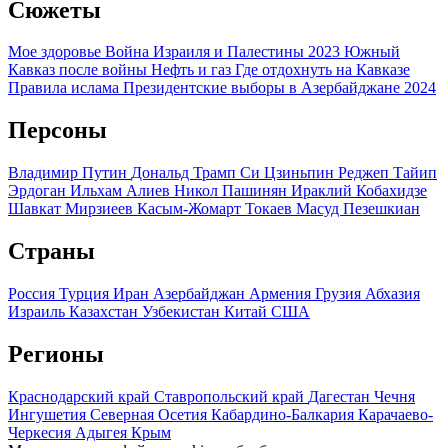
Сюжеты
Мое здоровье
Война Израиля и Палестины 2023
Южный
Кавказ после войны
Нефть и газ
Где отдохнуть на Кавказе
Правила ислама
Президентские выборы в Азербайджане 2024
Персоны
Владимир Путин
Дональд Трамп
Си Цзиньпин
Реджеп Тайип
Эрдоган
Ильхам Алиев
Никол Пашинян
Ираклий Кобахидзе
Шавкат Мирзиеев
Касым-Жомарт Токаев
Масуд Пезешкиан
Страны
Россия
Турция
Иран
Азербайджан
Армения
Грузия
Абхазия
Израиль
Казахстан
Узбекистан
Китай
США
Регионы
Краснодарский край
Ставропольский край
Дагестан
Чечня
Ингушетия
Северная Осетия
Кабардино-Балкария
Карачаево-
Черкесия
Адыгея
Крым