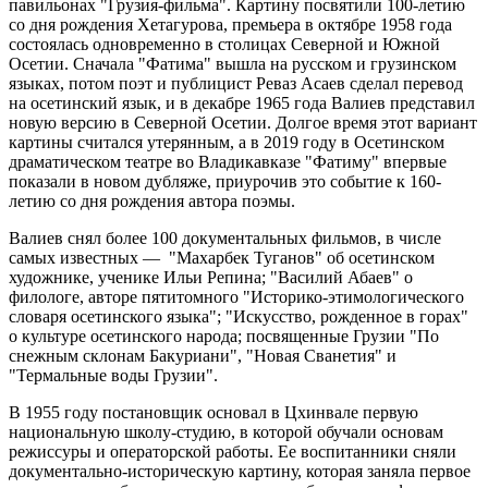
павильонах "Грузия-фильма". Картину посвятили 100-летию
со дня рождения Хетагурова, премьера в октябре 1958 года
состоялась одновременно в столицах Северной и Южной
Осетии. Сначала "Фатима" вышла на русском и грузинском
языках, потом поэт и публицист Реваз Асаев сделал перевод
на осетинский язык, и в декабре 1965 года Валиев представил
новую версию в Северной Осетии. Долгое время этот вариант
картины считался утерянным, а в 2019 году в Осетинском
драматическом театре во Владикавказе "Фатиму" впервые
показали в новом дубляже, приурочив это событие к 160-
летию со дня рождения автора поэмы.
Валиев снял более 100 документальных фильмов, в числе
самых известных — "Махарбек Туганов" об осетинском
художнике, ученике Ильи Репина; "Василий Абаев" о
филологе, авторе пятитомного "Историко-этимологического
словаря осетинского языка"; "Искусство, рожденное в горах"
о культуре осетинского народа; посвященные Грузии "По
снежным склонам Бакуриани", "Новая Сванетия" и
"Термальные воды Грузии".
В 1955 году постановщик основал в Цхинвале первую
национальную школу-студию, в которой обучали основам
режиссуры и операторской работы. Ее воспитанники сняли
документально-историческую картину, которая заняла первое