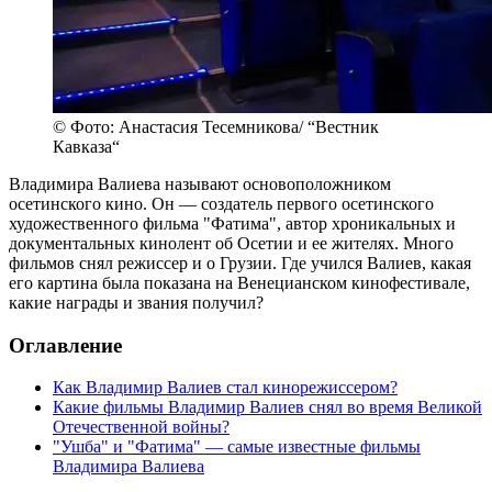
© Фото: Анастасия Тесемникова/ “Вестник
Кавказа“
Владимира Валиева называют основоположником
осетинского кино. Он — создатель первого осетинского
художественного фильма "Фатима", автор хроникальных и
документальных кинолент об Осетии и ее жителях. Много
фильмов снял режиссер и о Грузии. Где учился Валиев, какая
его картина была показана на Венецианском кинофестивале,
какие награды и звания получил?
Оглавление
Как Владимир Валиев стал кинорежиссером?
Какие фильмы Владимир Валиев снял во время Великой
Отечественной войны?
"Ушба" и "Фатима" — самые известные фильмы
Владимира Валиева