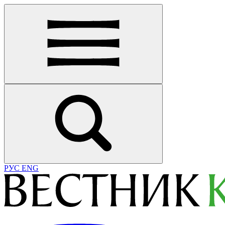
РУС
ENG