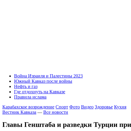
Война Израиля и Палестины 2023
Южный Кавказ после войны
Нефть и газ
Где отдохнуть на Кавказе
Правила ислама
Карабахское возрождение
Спорт
Фото
Видео
Здоровье
Кухня
Вестник Кавказа
—
Все новости
Главы Генштаба и разведки Турции при