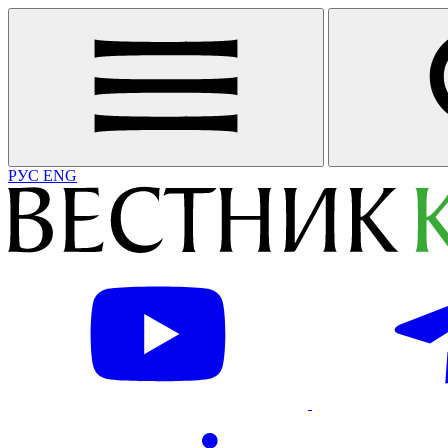
РУС
ENG