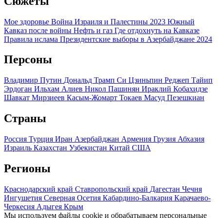
Сюжеты
Мое здоровье
Война Израиля и Палестины 2023
Южный
Кавказ после войны
Нефть и газ
Где отдохнуть на Кавказе
Правила ислама
Президентские выборы в Азербайджане 2024
Персоны
Владимир Путин
Дональд Трамп
Си Цзиньпин
Реджеп Тайип
Эрдоган
Ильхам Алиев
Никол Пашинян
Ираклий Кобахидзе
Шавкат Мирзиеев
Касым-Жомарт Токаев
Масуд Пезешкиан
Страны
Россия
Турция
Иран
Азербайджан
Армения
Грузия
Абхазия
Израиль
Казахстан
Узбекистан
Китай
США
Регионы
Краснодарский край
Ставропольский край
Дагестан
Чечня
Ингушетия
Северная Осетия
Кабардино-Балкария
Карачаево-
Черкесия
Адыгея
Крым
Мы используем файлы cookie и обрабатываем персональные