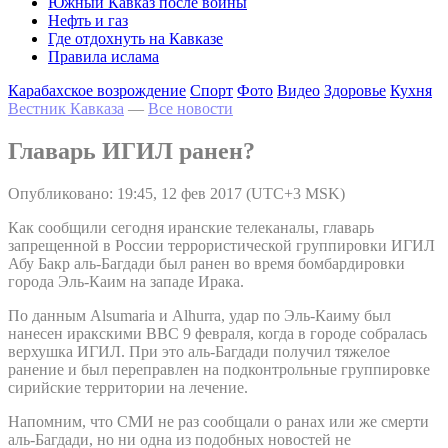
Южный Кавказ после войны
Нефть и газ
Где отдохнуть на Кавказе
Правила ислама
Карабахское возрождение
Спорт
Фото
Видео
Здоровье
Кухня
Вестник Кавказа
—
Все новости
Главарь ИГИЛ ранен?
Опубликовано: 19:45, 12 фев 2017 (UTC+3 MSK)
Как сообщили сегодня иранские телеканалы, главарь
запрещенной в России террористической группировки ИГИЛ
Абу Бакр аль-Багдади был ранен во время бомбардировки
города Эль-Каим на западе Ирака.
По данным Alsumaria и Alhurra, удар по Эль-Каиму был
нанесен иракскими ВВС 9 февраля, когда в городе собралась
верхушка ИГИЛ. При это аль-Багдади получил тяжелое
ранение и был переправлен на подконтрольные группировке
сирийские территории на лечение.
Напомним, что СМИ не раз сообщали о ранах или же смерти
аль-Багдади, но ни одна из подобных новостей не