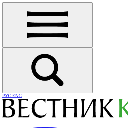
РУС
ENG