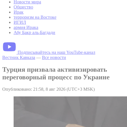
Новости мира
Общество
Ирак
терроризм на Востоке
ИГИЛ
армия Ирака
Абу Бакр аль-Багдади
Подписывайтесь на наш YouTube-канал
Вестник Кавказа
—
Все новости
Турция призвала активизировать
переговорный процесс по Украине
Опубликовано: 21:58, 8 авг 2026 (UTC+3 MSK)