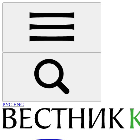
РУС
ENG