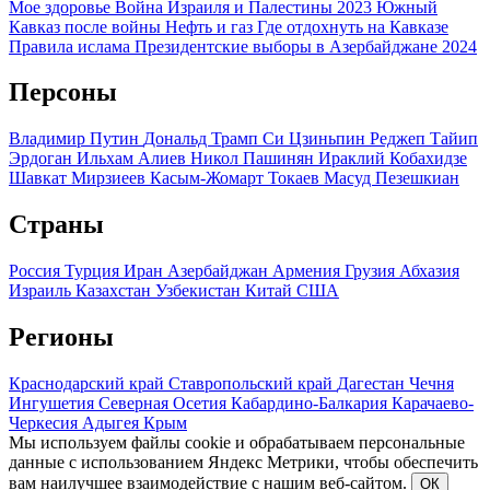
Мое здоровье
Война Израиля и Палестины 2023
Южный
Кавказ после войны
Нефть и газ
Где отдохнуть на Кавказе
Правила ислама
Президентские выборы в Азербайджане 2024
Персоны
Владимир Путин
Дональд Трамп
Си Цзиньпин
Реджеп Тайип
Эрдоган
Ильхам Алиев
Никол Пашинян
Ираклий Кобахидзе
Шавкат Мирзиеев
Касым-Жомарт Токаев
Масуд Пезешкиан
Страны
Россия
Турция
Иран
Азербайджан
Армения
Грузия
Абхазия
Израиль
Казахстан
Узбекистан
Китай
США
Регионы
Краснодарский край
Ставропольский край
Дагестан
Чечня
Ингушетия
Северная Осетия
Кабардино-Балкария
Карачаево-
Черкесия
Адыгея
Крым
Мы используем файлы cookie и обрабатываем персональные
данные с использованием Яндекс Метрики, чтобы обеспечить
вам наилучшее взаимодействие с нашим веб-сайтом.
ОК