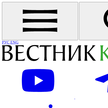
РУС
ENG