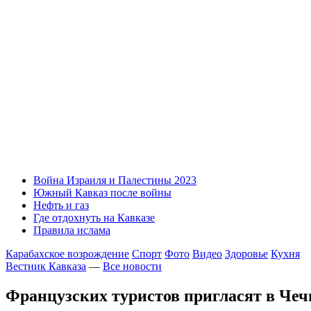
Война Израиля и Палестины 2023
Южный Кавказ после войны
Нефть и газ
Где отдохнуть на Кавказе
Правила ислама
Карабахское возрождение
Спорт
Фото
Видео
Здоровье
Кухня
Вестник Кавказа
—
Все новости
Французских туристов пригласят в Че