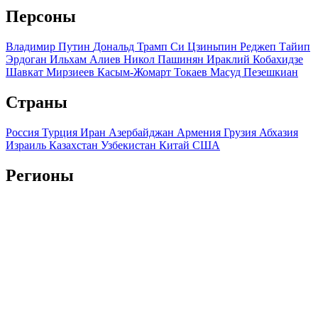
Персоны
Владимир Путин
Дональд Трамп
Си Цзиньпин
Реджеп Тайип
Эрдоган
Ильхам Алиев
Никол Пашинян
Ираклий Кобахидзе
Шавкат Мирзиеев
Касым-Жомарт Токаев
Масуд Пезешкиан
Страны
Россия
Турция
Иран
Азербайджан
Армения
Грузия
Абхазия
Израиль
Казахстан
Узбекистан
Китай
США
Регионы
Краснодарский край
Ставропольский край
Дагестан
Чечня
Ингушетия
Северная Осетия
Кабардино-Балкария
Карачаево-
Черкесия
Адыгея
Крым
Мы используем файлы cookie и обрабатываем персональные
данные с использованием Яндекс Метрики, чтобы обеспечить
вам наилучшее взаимодействие с нашим веб-сайтом.
ОК