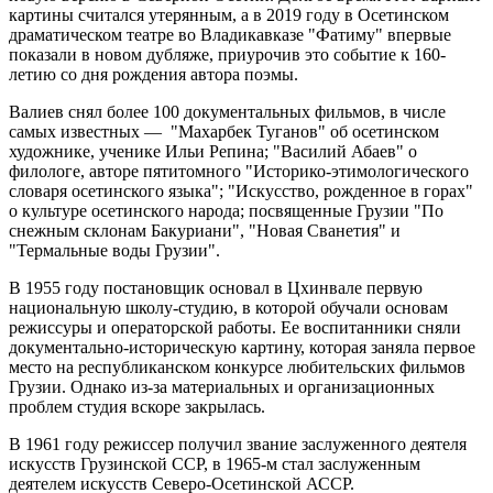
картины считался утерянным, а в 2019 году в Осетинском
драматическом театре во Владикавказе "Фатиму" впервые
показали в новом дубляже, приурочив это событие к 160-
летию со дня рождения автора поэмы.
Валиев снял более 100 документальных фильмов, в числе
самых известных — "Махарбек Туганов" об осетинском
художнике, ученике Ильи Репина; "Василий Абаев" о
филологе, авторе пятитомного "Историко-этимологического
словаря осетинского языка"; "Искусство, рожденное в горах"
о культуре осетинского народа; посвященные Грузии "По
снежным склонам Бакуриани", "Новая Сванетия" и
"Термальные воды Грузии".
В 1955 году постановщик основал в Цхинвале первую
национальную школу-студию, в которой обучали основам
режиссуры и операторской работы. Ее воспитанники сняли
документально-историческую картину, которая заняла первое
место на республиканском конкурсе любительских фильмов
Грузии. Однако из-за материальных и организационных
проблем студия вскоре закрылась.
В 1961 году режиссер получил звание заслуженного деятеля
искусств Грузинской ССР, в 1965-м стал заслуженным
деятелем искусств Северо-Осетинской АССР.