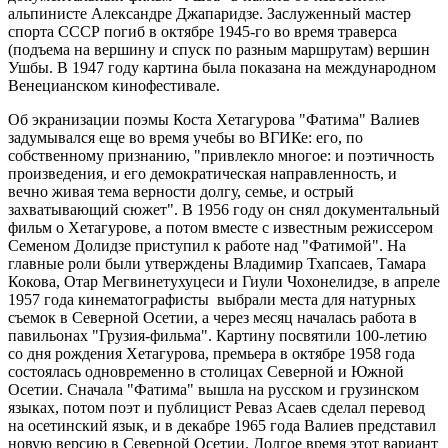
альпинисте Александре Джапаридзе. Заслуженный мастер
спорта СССР погиб в октябре 1945-го во время траверса
(подъема на вершину и спуск по разным маршрутам) вершин
Ушбы. В 1947 году картина была показана на международном
Венецианском кинофестивале.
Об экранизации поэмы Коста Хетагурова "Фатима" Валиев
задумывался еще во время учебы во ВГИКе: его, по
собственному признанию, "привлекло многое: и поэтичность
произведения, и его демократическая направленность, и
вечно живая тема верности долгу, семье, и острый
захватывающий сюжет". В 1956 году он снял документальный
фильм о Хетагурове, а потом вместе с известным режиссером
Семеном Долидзе приступил к работе над "Фатимой". На
главные роли были утверждены Владимир Тхапсаев, Тамара
Кокова, Отар Мегвинетухуцеси и Гиули Чохонелидзе, в апреле
1957 года кинематографисты выбрали места для натурных
съемок в Северной Осетии, а через месяц началась работа в
павильонах "Грузия-фильма". Картину посвятили 100-летию
со дня рождения Хетагурова, премьера в октябре 1958 года
состоялась одновременно в столицах Северной и Южной
Осетии. Сначала "Фатима" вышла на русском и грузинском
языках, потом поэт и публицист Реваз Асаев сделал перевод
на осетинский язык, и в декабре 1965 года Валиев представил
новую версию в Северной Осетии. Долгое время этот вариант