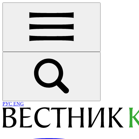
РУС
ENG