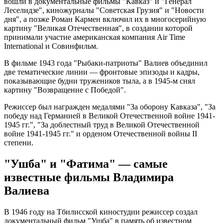
вошли в документальные фильмы "Кавказ" и "Генерал
Леселидзе", киножурналы "Советская Грузия" и "Новости
дня", а позже Роман Кармен включил их в многосерийную
картину "Великая Отечественная", в создании которой
принимали участие американская компания Air Time
International и Совинфильм.
В фильме 1943 года "Рыбаки-патриоты" Валиев объединил
две тематические линии — фронтовые эпизоды и кадры,
показывающие будни тружеников тыла, а в 1945-м снял
картину "Возвращение с Победой".
Режиссер был награжден медалями "За оборону Кавказа", "За
победу над Германией в Великой Отечественной войне 1941-
1945 гг.", "За доблестный труд в Великой Отечественной
войне 1941-1945 гг." и орденом Отечественной войны II
степени.
"Ушба" и "Фатима" — самые
известные фильмы Владимира
Валиева
В 1946 году на Тбилисской киностудии режиссер создал
документальный фильм "Ушба" в память об известном