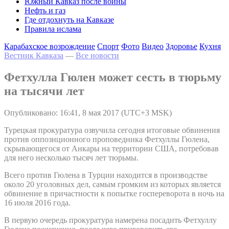
Южный Кавказ после войны
Нефть и газ
Где отдохнуть на Кавказе
Правила ислама
Карабахское возрождение
Спорт
Фото
Видео
Здоровье
Кухня
Вестник Кавказа
—
Все новости
Фетхулла Гюлен может сесть в тюрьму
на тысячи лет
Опубликовано: 16:41, 8 мая 2017 (UTC+3 MSK)
Турецкая прокуратура озвучила сегодня итоговые обвинения
против оппозиционного проповедника Фетхуллы Гюлена,
скрывающегося от Анкары на территории США, потребовав
для него несколько тысяч лет тюрьмы.
Всего против Гюлена в Турции находится в производстве
около 20 уголовных дел, самым громким из которых является
обвинение в причастности к попытке госпереворота в ночь на
16 июля 2016 года.
В первую очередь прокуратура намерена посадить Фетхуллу