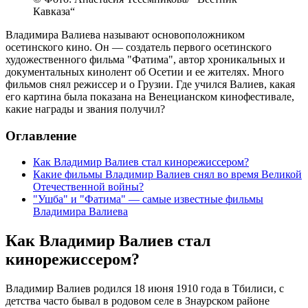
Кавказа“
Владимира Валиева называют основоположником
осетинского кино. Он — создатель первого осетинского
художественного фильма "Фатима", автор хроникальных и
документальных кинолент об Осетии и ее жителях. Много
фильмов снял режиссер и о Грузии. Где учился Валиев, какая
его картина была показана на Венецианском кинофестивале,
какие награды и звания получил?
Оглавление
Как Владимир Валиев стал кинорежиссером?
Какие фильмы Владимир Валиев снял во время Великой
Отечественной войны?
"Ушба" и "Фатима" — самые известные фильмы
Владимира Валиева
Как Владимир Валиев стал
кинорежиссером?
Владимир Валиев родился 18 июня 1910 года в Тбилиси, с
детства часто бывал в родовом селе в Знаурском районе