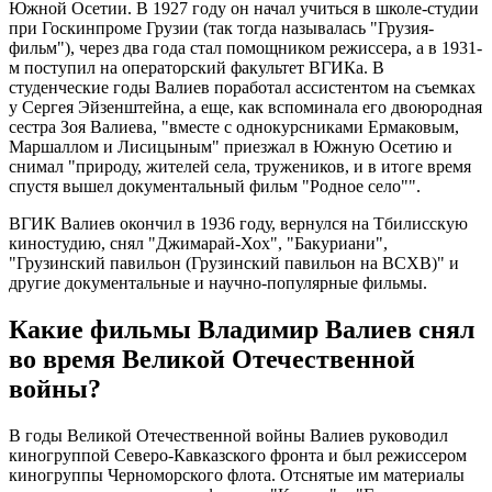
Южной Осетии. В 1927 году он начал учиться в школе-студии
при Госкинпроме Грузии (так тогда называлась "Грузия-
фильм"), через два года стал помощником режиссера, а в 1931-
м поступил на операторский факультет ВГИКа. В
студенческие годы Валиев поработал ассистентом на съемках
у Сергея Эйзенштейна, а еще, как вспоминала его двоюродная
сестра Зоя Валиева, "вместе с однокурсниками Ермаковым,
Маршаллом и Лисицыным" приезжал в Южную Осетию и
снимал "природу, жителей села, тружеников, и в итоге время
спустя вышел документальный фильм "Родное село"".
ВГИК Валиев окончил в 1936 году, вернулся на Тбилисскую
киностудию, снял "Джимарай-Хох", "Бакуриани",
"Грузинский павильон (Грузинский павильон на ВСХВ)" и
другие документальные и научно-популярные фильмы.
Какие фильмы Владимир Валиев снял
во время Великой Отечественной
войны?
В годы Великой Отечественной войны Валиев руководил
киногруппой Северо-Кавказского фронта и был режиссером
киногруппы Черноморского флота. Отснятые им материалы