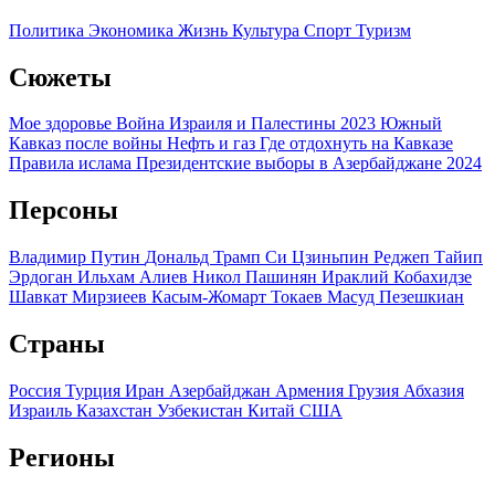
Политика
Экономика
Жизнь
Культура
Спорт
Туризм
Сюжеты
Мое здоровье
Война Израиля и Палестины 2023
Южный
Кавказ после войны
Нефть и газ
Где отдохнуть на Кавказе
Правила ислама
Президентские выборы в Азербайджане 2024
Персоны
Владимир Путин
Дональд Трамп
Си Цзиньпин
Реджеп Тайип
Эрдоган
Ильхам Алиев
Никол Пашинян
Ираклий Кобахидзе
Шавкат Мирзиеев
Касым-Жомарт Токаев
Масуд Пезешкиан
Страны
Россия
Турция
Иран
Азербайджан
Армения
Грузия
Абхазия
Израиль
Казахстан
Узбекистан
Китай
США
Регионы