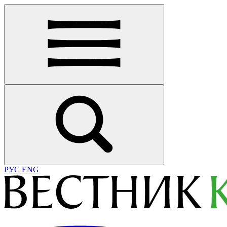
РУС
ENG