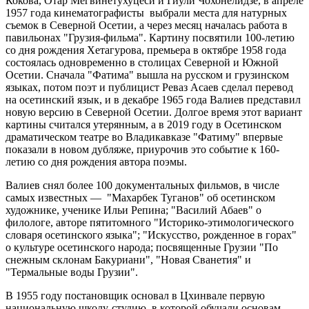
Кокова, Отар Мегвинетухуцеси и Гиули Чохонелидзе, в апреле
1957 года кинематографисты выбрали места для натурных
съемок в Северной Осетии, а через месяц началась работа в
павильонах "Грузия-фильма". Картину посвятили 100-летию
со дня рождения Хетагурова, премьера в октябре 1958 года
состоялась одновременно в столицах Северной и Южной
Осетии. Сначала "Фатима" вышла на русском и грузинском
языках, потом поэт и публицист Реваз Асаев сделал перевод
на осетинский язык, и в декабре 1965 года Валиев представил
новую версию в Северной Осетии. Долгое время этот вариант
картины считался утерянным, а в 2019 году в Осетинском
драматическом театре во Владикавказе "Фатиму" впервые
показали в новом дубляже, приурочив это событие к 160-
летию со дня рождения автора поэмы.
Валиев снял более 100 документальных фильмов, в числе
самых известных — "Махарбек Туганов" об осетинском
художнике, ученике Ильи Репина; "Василий Абаев" о
филологе, авторе пятитомного "Историко-этимологического
словаря осетинского языка"; "Искусство, рожденное в горах"
о культуре осетинского народа; посвященные Грузии "По
снежным склонам Бакуриани", "Новая Сванетия" и
"Термальные воды Грузии".
В 1955 году постановщик основал в Цхинвале первую
национальную школу-студию, в которой обучали основам