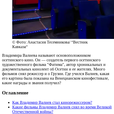
© Фото: Анастасия Тесемникова/ “Вестник
Кавказа“
Владимира Валиева называют основоположником
осетинского кино. Он — создатель первого осетинского
художественного фильма "Фатима", автор хроникальных и
документальных кинолент об Осетии и ее жителях. Много
фильмов снял режиссер и о Грузии. Где учился Валиев, какая
его картина была показана на Венецианском кинофестивале,
какие награды и звания получил?
Оглавление
Как Владимир Валиев стал кинорежиссером?
Какие фильмы Владимир Валиев снял во время Великой
Отечественной войны?