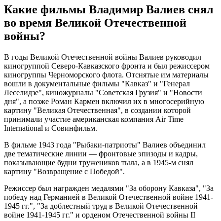
Какие фильмы Владимир Валиев снял
во время Великой Отечественной
войны?
В годы Великой Отечественной войны Валиев руководил
киногруппой Северо-Кавказского фронта и был режиссером
киногруппы Черноморского флота. Отснятые им материалы
вошли в документальные фильмы "Кавказ" и "Генерал
Леселидзе", киножурналы "Советская Грузия" и "Новости
дня", а позже Роман Кармен включил их в многосерийную
картину "Великая Отечественная", в создании которой
принимали участие американская компания Air Time
International и Совинфильм.
В фильме 1943 года "Рыбаки-патриоты" Валиев объединил
две тематические линии — фронтовые эпизоды и кадры,
показывающие будни тружеников тыла, а в 1945-м снял
картину "Возвращение с Победой".
Режиссер был награжден медалями "За оборону Кавказа", "За
победу над Германией в Великой Отечественной войне 1941-
1945 гг.", "За доблестный труд в Великой Отечественной
войне 1941-1945 гг." и орденом Отечественной войны II