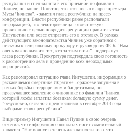
республики и специалиста в его приемной по фамилии
Чилиев, не нашли. Понятно, что этот посыл в адрес премьера
Мусы Чилиева", - заметил глава республики на пресс-
конференции. Власти республики ранее располагали
информацией, что некоторые лица готовят некую
провокацию с целью повредить репутации правительства
Ингушетии или вовсе отправить его в отставку. В рамках
действующего законодательства Чилиев уже обратился с
письмом к генеральному прокурору и руководству ФСБ. "Нам
очень важно выявить тех, кто за этим стоит" подчеркнул
глава республики. Прокуратура подтвердила свою готовность
к рассмотрению дела и проведению всех необходимых
мероприятий.
Как резюмировал ситуацию глава Ингушетии, информация о
раскаявшемся смертнике Ибрагиме Торжхоеве запущена в
рамках борьбы с терроризмом и бандитизмом, но
прозвучавшее заявление о чиновнике по фамилии Чилиев,
который якобы заплатил боевикам большую сумму денег,
"безусловно, связано с предстоящими в сентябре 2013 года
выборами главы республики".
Вице-премьер Ингушетии Павел Пущин в свою очередь
отметил, что информация о выплатах носит сомнительный
характер. "Нас волнует степень адекватности того, что