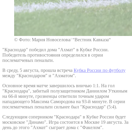
© Фото: Мария Новоселова/ “Вестник Кавказа“
"Краснодар" победил дома "Ахмат" в Кубке России.
Победитель противостояния определился в серии
послематчевых пенальти.
В среду, 5 августа, прошла встреча
Кубка России по футболу
между "Краснодаром" и "Ахматом".
Основное время матче завершилось вничью 1:1. На гол
"Краснодара", забитый полузащитником Даниилом Уткиным
на 66-й минуте, грозненцы ответили точным ударом
нападающего Максима Самородова на 93-й минуте. В серии
послематчевых пенальти сильнее был "Краснодар" (5:4).
Следующим соперником "Краснодара" в Кубке России будет
московское "Динамо". Игра состоится в Москве 19 августа. За
день до этого "Ахмат" сыграет дома с "Факелом".