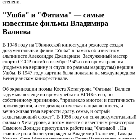
степени.
"Ушба" и "Фатима" — самые
известные фильмы Владимира
Валиева
В 1946 году на Тбилисской киностудии режиссер создал
документальный фильм "Ушба" в память об известном
альпинисте Александре Джапаридзе. Заслуженный мастер
спорта СССР погиб в октябре 1945-го во время траверса
(подъема на вершину и спуск по разным маршрутам) вершин
Ушбы. В 1947 году картина была показана на международном
Венецианском кинофестивале.
Об экранизации поэмы Коста Хетагурова "Фатима" Валиев
задумывался еще во время учебы во ВГИКе: его, по
собственному признанию, "привлекло многое: и поэтичность
произведения, и его демократическая направленность, и
вечно живая тема верности долгу, семье, и острый
захватывающий сюжет". В 1956 году он снял документальный
фильм о Хетагурове, а потом вместе с известным режиссером
Семеном Долидзе приступил к работе над "Фатимой". На
главные роли были утверждены Владимир Тхапсаев, Тамара