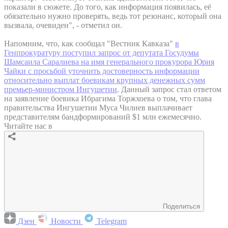
показали в сюжете. До того, как информация появилась, её
обязательно нужно проверять, ведь тот резонанс, который она
вызвала, очевиден", - отметил он.
Напомним, что, как сообщал "Вестник Кавказа"
в
Генпрокуратуру поступил запрос от депутата Госудумы
Шамсаила Саралиева на имя генерального прокурора Юрия
Чайки с просьбой уточнить достоверность информации
относительно выплат боевикам крупных денежных сумм
премьер-министром Ингушетии
. Данный запрос стал ответом
на заявление боевика Ибрагима Торжхоева о том, что глава
правительства Ингушетии Муса Чилиев выплачивает
представителям бандформирований $1 млн ежемесячно.
Читайте нас в
Поделиться
Дзен
Новости
Telegram