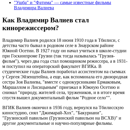
"Ушба" и "Фатима" — самые известные фильмы
Владимира Валиева
Как Владимир Валиев стал
кинорежиссером?
Владимир Валиев родился 18 июня 1910 года в Тбилиси, с
детства часто бывал в родовом селе в Знаурском районе
Южной Осетии. В 1927 году он начал учиться в школе-студии
при Госкинпроме Грузии (так тогда называлась "Грузия-
фильм"), через два года стал помощником режиссера, а в 1931-
м поступил на операторский факультет ВГИКа. В
студенческие годы Валиев поработал ассистентом на съемках
у Сергея Эйзенштейна, а еще, как вспоминала его двоюродная
сестра Зоя Валиева, "вместе с однокурсниками Ермаковым,
Маршаллом и Лисицыным" приезжал в Южную Осетию и
снимал "природу, жителей села, тружеников, и в итоге время
спустя вышел документальный фильм "Родное село"".
ВГИК Валиев окончил в 1936 году, вернулся на Тбилисскую
киностудию, снял "Джимарай-Хох", "Бакуриани",
"Грузинский павильон (Грузинский павильон на ВСХВ)" и
другие документальные и научно-популярные фильмы.