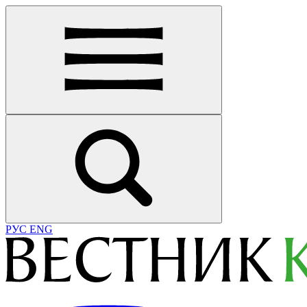
РУС
ENG