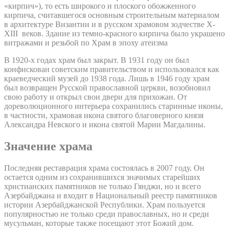
«кирпич»), то есть широкого и плоского обожженного
кирпича, считавшегося основным строительным материалом
в архитектуре Византии и в русском храмовом зодчестве X-
XIII веков. Здание из темно-красного кирпича было украшено
витражами и резьбой по Храм в эпоху атеизма
В 1920-х годах храм был закрыт. В 1931 году он был
конфискован советским правительством и использовался как
краеведческий музей до 1938 года. Лишь в 1946 году храм
был возвращен Русской православной церкви, возобновил
свою работу и открыл свои двери для прихожан. От
дореволюционного интерьера сохранились старинные иконы,
в частности, храмовая икона святого благоверного князя
Александра Невского и икона святой Марии Магдалины.
Значение храма
Последняя реставрация храма состоялась в 2007 году. Он
остается одним из сохранившихся значимых старейших
христианских памятников не только Гянджи, но и всего
Азербайджана и входит в Национальный реестр памятников
истории Азербайджанской Республики. Храм пользуется
популярностью не только среди православных, но и среди
мусульман, которые также посещают этот Божий дом.