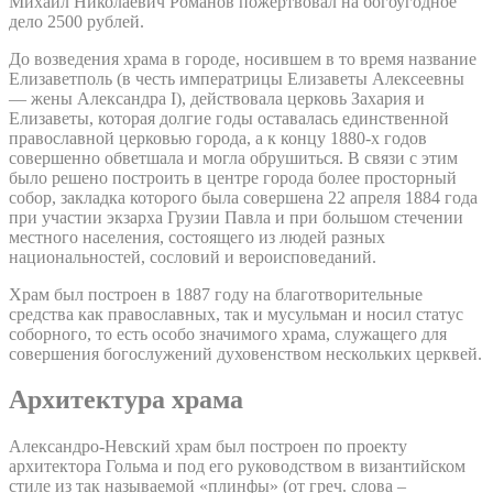
Михаил Николаевич Романов пожертвовал на богоугодное
дело 2500 рублей.
До возведения храма в городе, носившем в то время название
Елизаветполь (в честь императрицы Елизаветы Алексеевны
— жены Александра I), действовала церковь Захария и
Елизаветы, которая долгие годы оставалась единственной
православной церковью города, а к концу 1880-х годов
совершенно обветшала и могла обрушиться. В связи с этим
было решено построить в центре города более просторный
собор, закладка которого была совершена 22 апреля 1884 года
при участии экзарха Грузии Павла и при большом стечении
местного населения, состоящего из людей разных
национальностей, сословий и вероисповеданий.
Храм был построен в 1887 году на благотворительные
средства как православных, так и мусульман и носил статус
соборного, то есть особо значимого храма, служащего для
совершения богослужений духовенством нескольких церквей.
Архитектура храма
Александро-Невский храм был построен по проекту
архитектора Гольма и под его руководством в византийском
стиле из так называемой «плинфы» (от греч. слова –