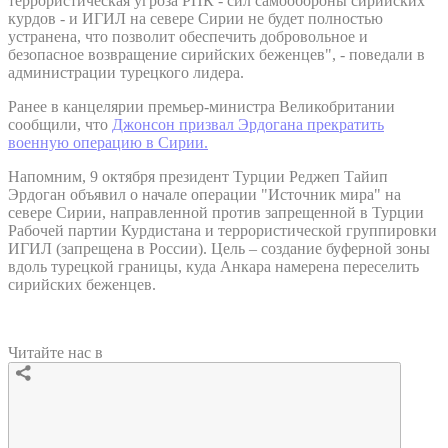
террористическая угроза РПК - сил самообороны сирийских
курдов - и ИГИЛ на севере Сирии не будет полностью
устранена, что позволит обеспечить добровольное и
безопасное возвращение сирийских беженцев", - поведали в
администрации турецкого лидера.
Ранее в канцелярии премьер-министра Великобритании
сообщили, что
Джонсон призвал Эрдогана прекратить
военную операцию в Сирии.
Напомним, 9 октября президент Турции Реджеп Тайип
Эрдоган объявил о начале операции "Источник мира" на
севере Сирии, направленной против запрещенной в Турции
Рабочей партии Курдистана и террористической группировки
ИГИЛ (запрещена в России). Цель – создание буферной зоны
вдоль турецкой границы, куда Анкара намерена переселить
сирийских беженцев.
Читайте нас в