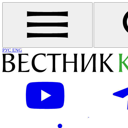
РУС
ENG