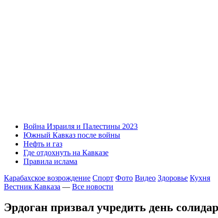
Война Израиля и Палестины 2023
Южный Кавказ после войны
Нефть и газ
Где отдохнуть на Кавказе
Правила ислама
Карабахское возрождение
Спорт
Фото
Видео
Здоровье
Кухня
Вестник Кавказа
—
Все новости
Эрдоган призвал учредить день солида