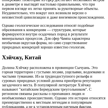
в диаметре и выглядят настолько правильными, что при
первом взгляде их легко принять за рукотворные объекты.
Неудивительно, что вокруг них возникли версии о
неизвестной цивилизации и даже внеземном происхождении.
Однако геологические исследования относят подобные
образования к конкрециям — структурам, которые
формируются внутри осадочных пород в результате
минеральных процессов. Для сфер Чампа характерна
необычная округлая форма, но само существование
природных конкреций хорошо известно геологам.
Хэйчжу, Китай
Долина Хэйчжу расположена в провинции Сычуань. Это
горная территория с густыми лесами, ущельями, водоемами и
частыми туманами. Из-за труднодоступного рельефа и
суровых природных условий долина приобрела репутацию
загадочного места. В популярной литературе Хэйчжу
называют "китайским Бермудским треугольником". С
регионом связаны рассказы о пропавших людях и
необъяснимых происшествиях. Однако эти истории относятся
преимущественно к местным легендам и популярным
публикациям, а не к установленным научным фактам.