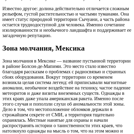
Известно другое: долина действительно отличается сложным
рельефом, густой растительностью и частыми туманами. Она
имеет статус природной территории Сычуани, а часть района
остается труднодоступной для человека. Именно сочетание
изолированности и необычного ландшафта и поддерживает ее
загадочную репутацию.
Зона молчания, Мексика
Зона молчания в Мексике — название пустынной территории
в районе Болсон-де-Мапими. Это место стало известно
благодаря рассказам о проблемах с радиосвязью и странных
сбоях оборудования. Вокруг территории со временем
возникла целая система легенд: ей приписывали магнитные
аномалии, необычное воздействие на технику, частое падение
метеоритов и даже визиты внеземных существ. Однажды в
этих краях даже упала американская ракета. Именно после
этого случая и поползли слухи об аномальности этой зоны.
Дело в том, что местоположение обломков держали в
строжайшем секрете от СМИ, а территория тщательно
охранялась. Местные нанятые для охраны и начали
распространять истории о таинственности этих краев, что
натолкнуло однажды на мысль о том, что на этом можно и