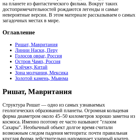
на планете из фантастического фильма. Вокруг таких
достопримечательностей рождаются легенды и самые
невероятные версии. В этом материале рассказываем о самых
загадочных местах в мире.
Оглавление
Ришат, Мавритания
Линии Наски, Перу
Голосов овраг, Россия
Остров Чамп, Россия
Хэйчжу, Китай
Зона молчания, Мексика
Золотой камень, Мьянма
Ришат, Мавритания
Структура Ришат — одно из самых узнаваемых
геологических образований планеты. Огромная кольцевая
форма диаметром около 45–50 километров хорошо заметна из
космоса. Именно поэтому ее часто называют "глазом
Сахары". Необычный объект долгое время считали
возможным следом падения метеорита: почти правильная
круглая форма действительно напоминает ударный кратер.