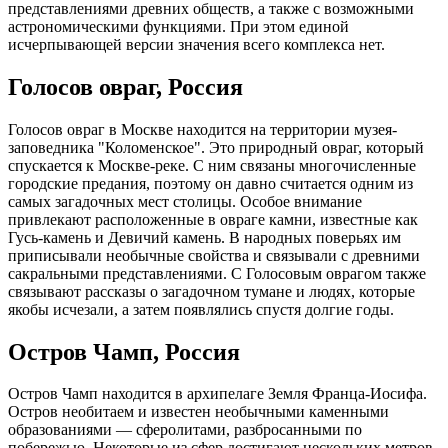
представлениями древних обществ, а также с возможными
астрономическими функциями. При этом единой
исчерпывающей версии значения всего комплекса нет.
Голосов овраг, Россия
Голосов овраг в Москве находится на территории музея-
заповедника "Коломенское". Это природный овраг, который
спускается к Москве-реке. С ним связаны многочисленные
городские предания, поэтому он давно считается одним из
самых загадочных мест столицы. Особое внимание
привлекают расположенные в овраге камни, известные как
Гусь-камень и Девичий камень. В народных поверьях им
приписывали необычные свойства и связывали с древними
сакральными представлениями. С Голосовым оврагом также
связывают рассказы о загадочном тумане и людях, которые
якобы исчезали, а затем появлялись спустя долгие годы.
Остров Чамп, Россия
Остров Чамп находится в архипелаге Земля Франца-Иосифа.
Остров необитаем и известен необычными каменными
образованиями — сферолитами, разбросанными по
побережью. Некоторые из сфер достигают нескольких метров