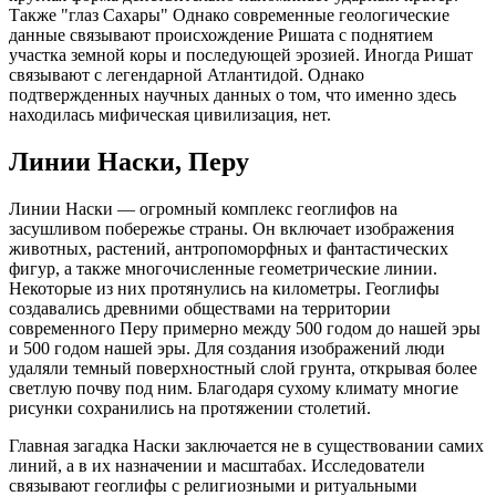
Также "глаз Сахары" Однако современные геологические
данные связывают происхождение Ришата с поднятием
участка земной коры и последующей эрозией. Иногда Ришат
связывают с легендарной Атлантидой. Однако
подтвержденных научных данных о том, что именно здесь
находилась мифическая цивилизация, нет.
Линии Наски, Перу
Линии Наски — огромный комплекс геоглифов на
засушливом побережье страны. Он включает изображения
животных, растений, антропоморфных и фантастических
фигур, а также многочисленные геометрические линии.
Некоторые из них протянулись на километры. Геоглифы
создавались древними обществами на территории
современного Перу примерно между 500 годом до нашей эры
и 500 годом нашей эры. Для создания изображений люди
удаляли темный поверхностный слой грунта, открывая более
светлую почву под ним. Благодаря сухому климату многие
рисунки сохранились на протяжении столетий.
Главная загадка Наски заключается не в существовании самих
линий, а в их назначении и масштабах. Исследователи
связывают геоглифы с религиозными и ритуальными