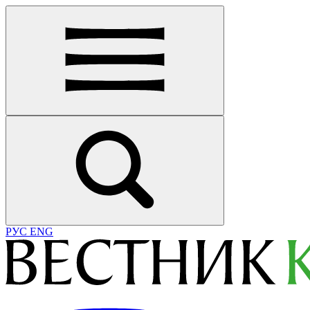
РУС
ENG