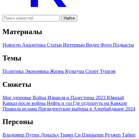
Найти
Материалы
Новости
Аналитика
Статьи
Интервью
Видео
Фото
Подкасты
Темы
Политика
Экономика
Жизнь
Культура
Спорт
Туризм
Сюжеты
Мое здоровье
Война Израиля и Палестины 2023
Южный
Кавказ после войны
Нефть и газ
Где отдохнуть на Кавказе
Правила ислама
Президентские выборы в Азербайджане 2024
Персоны
Владимир Путин
Дональд Трамп
Си Цзиньпин
Реджеп Тайип