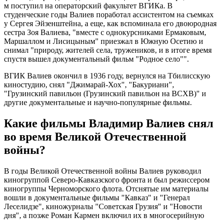
м поступил на операторский факультет ВГИКа. В
студенческие годы Валиев поработал ассистентом на съемках
у Сергея Эйзенштейна, а еще, как вспоминала его двоюродная
сестра Зоя Валиева, "вместе с однокурсниками Ермаковым,
Маршаллом и Лисицыным" приезжал в Южную Осетию и
снимал "природу, жителей села, тружеников, и в итоге время
спустя вышел документальный фильм "Родное село"".
ВГИК Валиев окончил в 1936 году, вернулся на Тбилисскую
киностудию, снял "Джимарай-Хох", "Бакуриани",
"Грузинский павильон (Грузинский павильон на ВСХВ)" и
другие документальные и научно-популярные фильмы.
Какие фильмы Владимир Валиев снял
во время Великой Отечественной
войны?
В годы Великой Отечественной войны Валиев руководил
киногруппой Северо-Кавказского фронта и был режиссером
киногруппы Черноморского флота. Отснятые им материалы
вошли в документальные фильмы "Кавказ" и "Генерал
Леселидзе", киножурналы "Советская Грузия" и "Новости
дня", а позже Роман Кармен включил их в многосерийную