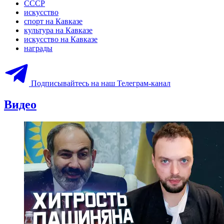
СССР
искусство
спорт на Кавказе
культура на Кавказе
искусство на Кавказе
награды
Подписывайтесь на наш Телеграм-канал
Видео