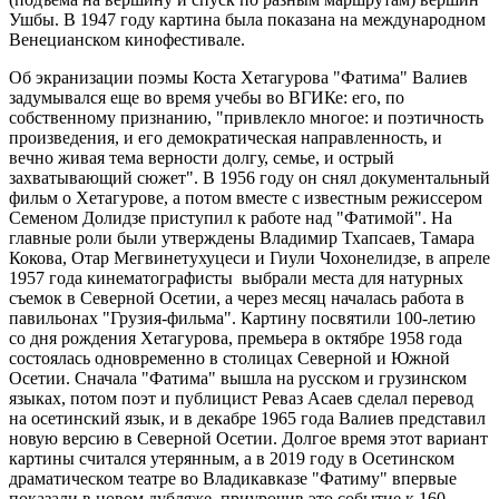
Ушбы. В 1947 году картина была показана на международном
Венецианском кинофестивале.
Об экранизации поэмы Коста Хетагурова "Фатима" Валиев
задумывался еще во время учебы во ВГИКе: его, по
собственному признанию, "привлекло многое: и поэтичность
произведения, и его демократическая направленность, и
вечно живая тема верности долгу, семье, и острый
захватывающий сюжет". В 1956 году он снял документальный
фильм о Хетагурове, а потом вместе с известным режиссером
Семеном Долидзе приступил к работе над "Фатимой". На
главные роли были утверждены Владимир Тхапсаев, Тамара
Кокова, Отар Мегвинетухуцеси и Гиули Чохонелидзе, в апреле
1957 года кинематографисты выбрали места для натурных
съемок в Северной Осетии, а через месяц началась работа в
павильонах "Грузия-фильма". Картину посвятили 100-летию
со дня рождения Хетагурова, премьера в октябре 1958 года
состоялась одновременно в столицах Северной и Южной
Осетии. Сначала "Фатима" вышла на русском и грузинском
языках, потом поэт и публицист Реваз Асаев сделал перевод
на осетинский язык, и в декабре 1965 года Валиев представил
новую версию в Северной Осетии. Долгое время этот вариант
картины считался утерянным, а в 2019 году в Осетинском
драматическом театре во Владикавказе "Фатиму" впервые
показали в новом дубляже, приурочив это событие к 160-