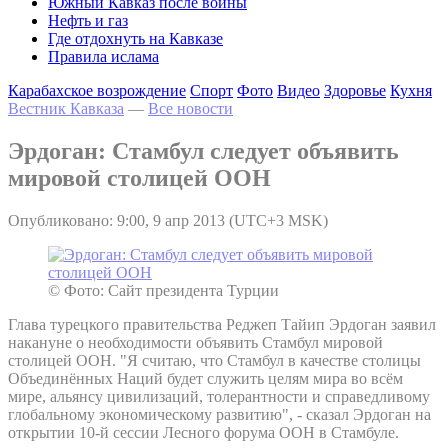
Южный Кавказ после войны
Нефть и газ
Где отдохнуть на Кавказе
Правила ислама
Карабахское возрождение
Спорт
Фото
Видео
Здоровье
Кухня
Вестник Кавказа
—
Все новости
Эрдоган: Стамбул следует объявить
мировой столицей ООН
Опубликовано: 9:00, 9 апр 2013 (UTC+3 MSK)
© Фото: Сайт президента Турции
Глава турецкого правительства Реджеп Тайип Эрдоган заявил
накануне о необходимости объявить Стамбул мировой
столицей ООН. "Я считаю, что Стамбул в качестве столицы
Объединённых Наций будет служить целям мира во всём
мире, альянсу цивилизаций, толерантности и справедливому
глобальному экономическому развитию", - сказал Эрдоган на
открытии 10-й сессии Лесного форума ООН в Стамбуле.