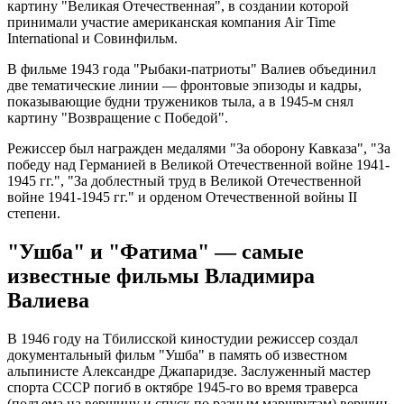
картину "Великая Отечественная", в создании которой
принимали участие американская компания Air Time
International и Совинфильм.
В фильме 1943 года "Рыбаки-патриоты" Валиев объединил
две тематические линии — фронтовые эпизоды и кадры,
показывающие будни тружеников тыла, а в 1945-м снял
картину "Возвращение с Победой".
Режиссер был награжден медалями "За оборону Кавказа", "За
победу над Германией в Великой Отечественной войне 1941-
1945 гг.", "За доблестный труд в Великой Отечественной
войне 1941-1945 гг." и орденом Отечественной войны II
степени.
"Ушба" и "Фатима" — самые
известные фильмы Владимира
Валиева
В 1946 году на Тбилисской киностудии режиссер создал
документальный фильм "Ушба" в память об известном
альпинисте Александре Джапаридзе. Заслуженный мастер
спорта СССР погиб в октябре 1945-го во время траверса
(подъема на вершину и спуск по разным маршрутам) вершин