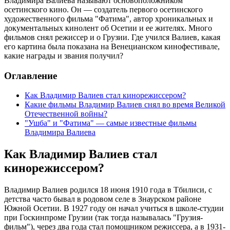
Владимира Валиева называют основоположником
осетинского кино. Он — создатель первого осетинского
художественного фильма "Фатима", автор хроникальных и
документальных кинолент об Осетии и ее жителях. Много
фильмов снял режиссер и о Грузии. Где учился Валиев, какая
его картина была показана на Венецианском кинофестивале,
какие награды и звания получил?
Оглавление
Как Владимир Валиев стал кинорежиссером?
Какие фильмы Владимир Валиев снял во время Великой
Отечественной войны?
"Ушба" и "Фатима" — самые известные фильмы
Владимира Валиева
Как Владимир Валиев стал
кинорежиссером?
Владимир Валиев родился 18 июня 1910 года в Тбилиси, с
детства часто бывал в родовом селе в Знаурском районе
Южной Осетии. В 1927 году он начал учиться в школе-студии
при Госкинпроме Грузии (так тогда называлась "Грузия-
фильм"), через два года стал помощником режиссера, а в 1931-