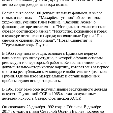
летию со дня рождения автора поэмы.
Валиев снял более 100 документальных фильмов, в числе
самых известных — "Махарбек Туганов" об осетинском
художнике, ученике Ильи Репина; "Василий Абаев" о
филологе, авторе пятитомного "Историко-этимологического
словаря осетинского языка"; "Искусство, рожденное в горах"
о культуре осетинского народа; посвященные Грузии "По
снежным склонам Бакуриани", "Новая Сванетия" и
"Термальные воды Грузии".
В 1955 году постановщик основал в Цхинвале первую
национальную школу-студию, в которой обучали основам
режиссуры и операторской работы. Ее воспитанники сняли
документально-историческую картину, которая заняла первое
место на республиканском конкурсе любительских фильмов
Грузии. Однако из-за материальных и организационных
проблем студия вскоре закрылась.
В 1961 году режиссер получил звание заслуженного деятеля
искусств Грузинской ССР, в 1965-м стал заслуженным
деятелем искусств Северо-Осетинской АССР.
Он скончался 23 декабря 1992 года в Тбилиси. В декабре
2017-го указом главы Северной Осетии Валиев посмертно