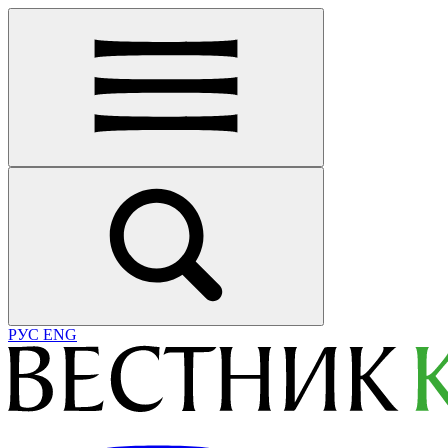
РУС
ENG