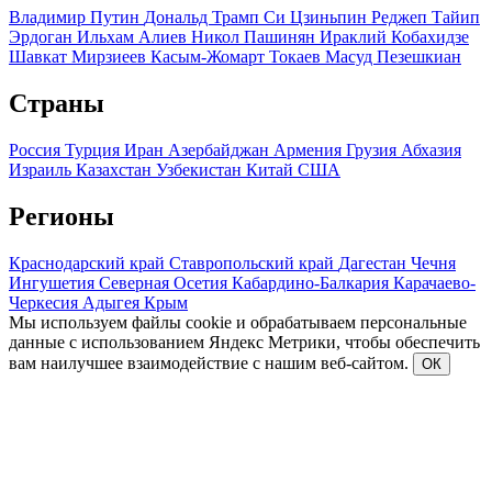
Владимир Путин
Дональд Трамп
Си Цзиньпин
Реджеп Тайип
Эрдоган
Ильхам Алиев
Никол Пашинян
Ираклий Кобахидзе
Шавкат Мирзиеев
Касым-Жомарт Токаев
Масуд Пезешкиан
Страны
Россия
Турция
Иран
Азербайджан
Армения
Грузия
Абхазия
Израиль
Казахстан
Узбекистан
Китай
США
Регионы
Краснодарский край
Ставропольский край
Дагестан
Чечня
Ингушетия
Северная Осетия
Кабардино-Балкария
Карачаево-
Черкесия
Адыгея
Крым
Мы используем файлы cookie и обрабатываем персональные
данные с использованием Яндекс Метрики, чтобы обеспечить
вам наилучшее взаимодействие с нашим веб-сайтом.
ОК