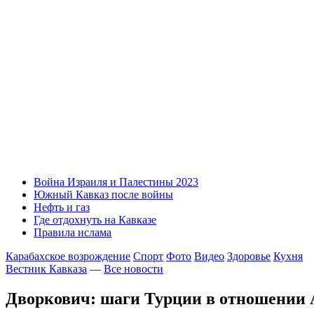
Война Израиля и Палестины 2023
Южный Кавказ после войны
Нефть и газ
Где отдохнуть на Кавказе
Правила ислама
Карабахское возрождение
Спорт
Фото
Видео
Здоровье
Кухня
Вестник Кавказа
—
Все новости
Дворкович: шаги Турции в отношении 