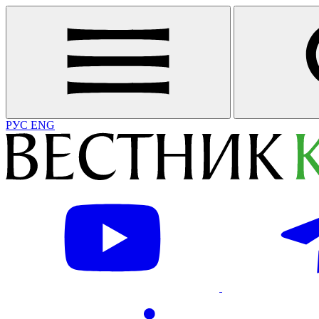
РУС
ENG