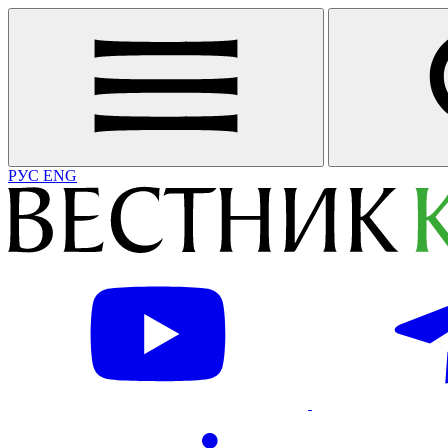
РУС
ENG