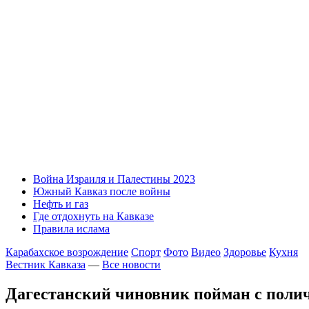
Война Израиля и Палестины 2023
Южный Кавказ после войны
Нефть и газ
Где отдохнуть на Кавказе
Правила ислама
Карабахское возрождение
Спорт
Фото
Видео
Здоровье
Кухня
Вестник Кавказа
—
Все новости
Дагестанский чиновник пойман с поли