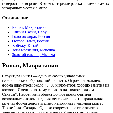
невероятные версии. В этом материале рассказываем о самых
загадочных местах в мире.
Оглавление
Ришат, Мавритания
Линии Наски, Перу
Голосов овраг, Россия
Остров Чамп, Россия
Хэйчжу, Китай
Зона молчания, Мексика
Золотой камень, Мьянма
Ришат, Мавритания
Структура Ришат — одно из самых узнаваемых
геологических образований планеты. Огромная кольцевая
форма диаметром около 45–50 километров хорошо заметна из
космоса. Именно поэтому ее часто называют "глазом
Сахары". Необычный объект долгое время считали
возможным следом падения метеорита: почти правильная
круглая форма действительно напоминает ударный кратер.
Также "глаз Сахары" Однако современные геологические
данные связывают происхождение Ришата с поднятием