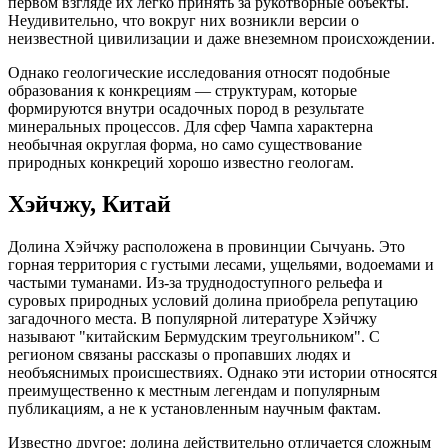
первом взгляде их легко принять за рукотворные объекты.
Неудивительно, что вокруг них возникли версии о
неизвестной цивилизации и даже внеземном происхождении.
Однако геологические исследования относят подобные
образования к конкрециям — структурам, которые
формируются внутри осадочных пород в результате
минеральных процессов. Для сфер Чампа характерна
необычная округлая форма, но само существование
природных конкреций хорошо известно геологам.
Хэйчжу, Китай
Долина Хэйчжу расположена в провинции Сычуань. Это
горная территория с густыми лесами, ущельями, водоемами и
частыми туманами. Из-за труднодоступного рельефа и
суровых природных условий долина приобрела репутацию
загадочного места. В популярной литературе Хэйчжу
называют "китайским Бермудским треугольником". С
регионом связаны рассказы о пропавших людях и
необъяснимых происшествиях. Однако эти истории относятся
преимущественно к местным легендам и популярным
публикациям, а не к установленным научным фактам.
Известно другое: долина действительно отличается сложным