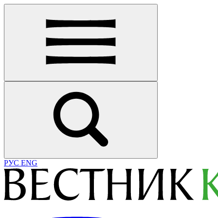
РУС
ENG