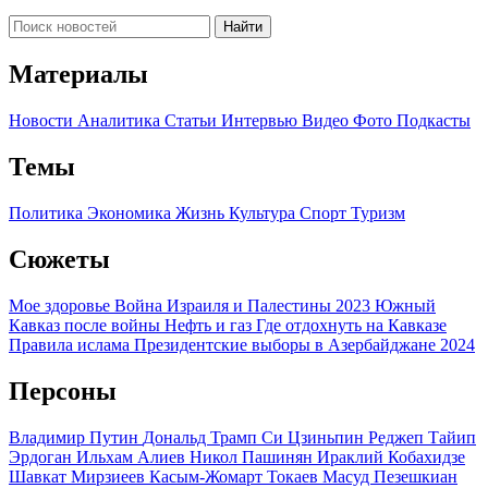
Найти
Материалы
Новости
Аналитика
Статьи
Интервью
Видео
Фото
Подкасты
Темы
Политика
Экономика
Жизнь
Культура
Спорт
Туризм
Сюжеты
Мое здоровье
Война Израиля и Палестины 2023
Южный
Кавказ после войны
Нефть и газ
Где отдохнуть на Кавказе
Правила ислама
Президентские выборы в Азербайджане 2024
Персоны
Владимир Путин
Дональд Трамп
Си Цзиньпин
Реджеп Тайип
Эрдоган
Ильхам Алиев
Никол Пашинян
Ираклий Кобахидзе
Шавкат Мирзиеев
Касым-Жомарт Токаев
Масуд Пезешкиан