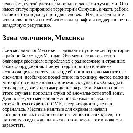
рельефом, густой растительностью и частыми туманами. Она
имеет статус природной территории Сычуани, а часть района
остается труднодоступной для человека. Именно сочетание
изолированности и необычного ландшафта и поддерживает ее
загадочную репутацию.
Зона молчания, Мексика
Зона молчания в Мексике — название пустынной территории
в районе Болсон-де-Мапими. Это место стало известно
благодаря рассказам о проблемах с радиосвязью и странных
сбоях оборудования. Вокруг территории со временем
возникла целая система легенд: ей приписывали магнитные
аномалии, необычное воздействие на технику, частое падение
метеоритов и даже визиты внеземных существ. Однажды в
этих краях даже упала американская ракета. Именно после
этого случая и поползли слухи об аномальности этой зоны.
Дело в том, что местоположение обломков держали в
строжайшем секрете от СМИ, а территория тщательно
охранялась. Местные нанятые для охраны и начали
распространять истории о таинственности этих краев, что
натолкнуло однажды на мысль о том, что на этом можно и
заработать.