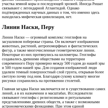
участка земной коры и последующей эрозией. Иногда Ришат
связывают с легендарной Атлантидой. Однако
подтвержденных научных данных о том, что именно здесь
находилась мифическая цивилизация, нет.
Линии Наски, Перу
Линии Наски — огромный комплекс геоглифов на
засушливом побережье страны. Он включает изображения
животных, растений, антропоморфных и фантастических
фигур, а также многочисленные геометрические линии.
Некоторые из них протянулись на километры. Геоглифы
создавались древними обществами на территории
современного Перу примерно между 500 годом до нашей эры
и 500 годом нашей эры. Для создания изображений люди
удаляли темный поверхностный слой грунта, открывая более
светлую почву под ним. Благодаря сухому климату многие
рисунки сохранились на протяжении столетий.
Главная загадка Наски заключается не в существовании самих
линий, а в их назначении и масштабах. Исследователи
связывают геоглифы с религиозными и ритуальными
представлениями древних обществ, а также с возможными
астрономическими функциями. При этом единой