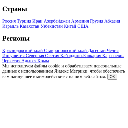
Страны
Россия
Турция
Иран
Азербайджан
Армения
Грузия
Абхазия
Израиль
Казахстан
Узбекистан
Китай
США
Регионы
Краснодарский край
Ставропольский край
Дагестан
Чечня
Ингушетия
Северная Осетия
Кабардино-Балкария
Карачаево-
Черкесия
Адыгея
Крым
Мы используем файлы cookie и обрабатываем персональные
данные с использованием Яндекс Метрики, чтобы обеспечить
вам наилучшее взаимодействие с нашим веб-сайтом.
ОК