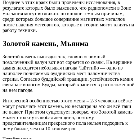
Позднее в этих краях были проведены исследования, в
результате которых было выяснено, что радиопомехи в Зоне
молчания могут возникать по вполне земным причинам,
среди которых большое содержание магнитных металлов
после падения метеоритов, которые в теории могут влиять на
работу техники.
Золотой камень, Мьянма
Золотой камень выглядит так, словно огромный
позолоченный валун вот-вот сорвется со скалы. На вершине
камня находится небольшая пагода Чайттийо — одно из
наиболее почитаемых буддийских мест паломничества
страны. Согласно буддийской традиции, устойчивость камня
связана с волосом Будды, который хранится в расположенной
на нем пагоде.
Интересной особенностью этого места – 2-3 человека всё же
могут раскачать этот камень, но несмотря на это он всё-таки
не падает. При этом существует поверье, что Золотой камень
может столкнуть любая женщина, поэтому
представительницам прекрасного пола нельзя подходить к
нему ближе, чем на 10 километров.