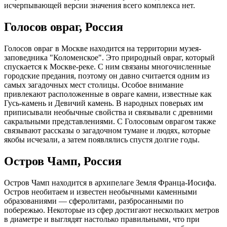
исчерпывающей версии значения всего комплекса нет.
Голосов овраг, Россия
Голосов овраг в Москве находится на территории музея-
заповедника "Коломенское". Это природный овраг, который
спускается к Москве-реке. С ним связаны многочисленные
городские предания, поэтому он давно считается одним из
самых загадочных мест столицы. Особое внимание
привлекают расположенные в овраге камни, известные как
Гусь-камень и Девичий камень. В народных поверьях им
приписывали необычные свойства и связывали с древними
сакральными представлениями. С Голосовым оврагом также
связывают рассказы о загадочном тумане и людях, которые
якобы исчезали, а затем появлялись спустя долгие годы.
Остров Чамп, Россия
Остров Чамп находится в архипелаге Земля Франца-Иосифа.
Остров необитаем и известен необычными каменными
образованиями — сферолитами, разбросанными по
побережью. Некоторые из сфер достигают нескольких метров
в диаметре и выглядят настолько правильными, что при