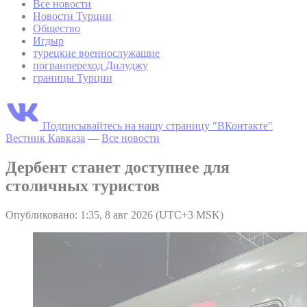
Все новости
Новости Турции
Общество
Игдыр
турецкие военнослужащие
погранпереход Дилуджу
границы Турции
Подписывайтесь на нашу страницу "ВКонтакте"
Вестник Кавказа
—
Все новости
Дербент станет доступнее для
столичных туристов
Опубликовано: 1:35, 8 авг 2026 (UTC+3 MSK)