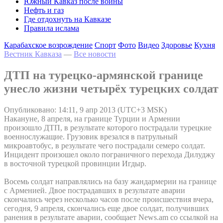
Южный Кавказ после войны
Нефть и газ
Где отдохнуть на Кавказе
Правила ислама
Карабахское возрождение
Спорт
Фото
Видео
Здоровье
Кухня
Вестник Кавказа
—
Все новости
ДТП на турецко-армянской границе
унесло жизни четырёх турецких солдат
Опубликовано: 14:11, 9 апр 2013 (UTC+3 MSK)
Накануне, 8 апреля, на границе Турции и Армении
произошло ДТП, в результате которого пострадали турецкие
военнослужащие. Грузовик врезался в патрульный
микроавтобус, в результате чего пострадали семеро солдат.
Инцидент произошел около пограничного перехода Дилуджу
в восточной турецкой провинции Игдыр.
Восемь солдат направлялись на базу жандармерии на границе
с Арменией. Двое пострадавших в результате аварии
скончались через несколько часов после происшествия вчера,
сегодня, 9 апреля, скончались еще двое солдат, получивших
ранения в результате аварии, сообщает News.am со ссылкой на