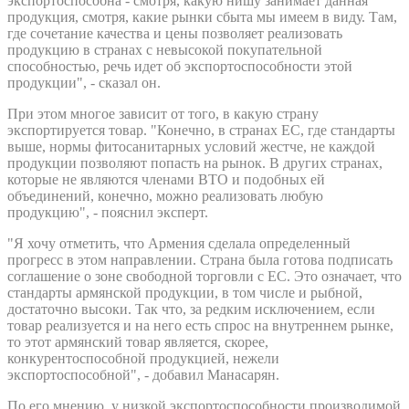
экспортоспособна - смотря, какую нишу занимает данная
продукция, смотря, какие рынки сбыта мы имеем в виду. Там,
где сочетание качества и цены позволяет реализовать
продукцию в странах с невысокой покупательной
способностью, речь идет об экспортоспособности этой
продукции", - сказал он.
При этом многое зависит от того, в какую страну
экспортируется товар. "Конечно, в странах ЕС, где стандарты
выше, нормы фитосанитарных условий жестче, не каждой
продукции позволяют попасть на рынок. В других странах,
которые не являются членами ВТО и подобных ей
объединений, конечно, можно реализовать любую
продукцию", - пояснил эксперт.
"Я хочу отметить, что Армения сделала определенный
прогресс в этом направлении. Страна была готова подписать
соглашение о зоне свободной торговли с ЕС. Это означает, что
стандарты армянской продукции, в том числе и рыбной,
достаточно высоки. Так что, за редким исключением, если
товар реализуется и на него есть спрос на внутреннем рынке,
то этот армянский товар является, скорее,
конкурентоспособной продукцией, нежели
экспортоспособной", - добавил Манасарян.
По его мнению, у низкой экспортоспособности производимой