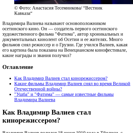
© Фото: Анастасия Тесемникова/ “Вестник
Кавказа“
Владимира Валиева называют основоположником
осетинского кино. Он — создатель первого осетинского
художественного фильма "Фатима", автор хроникальных и
документальных кинолент об Осетии и ее жителях. Много
фильмов снял режиссер и о Грузии. Где учился Валиев, какая
его картина была показана на Венецианском кинофестивале,
какие награды и звания получил?
Оглавление
Как Владимир Валиев стал кинорежиссером?
Какие фильмы Владимир Валиев снял во время Великой
Отечественной войны?
"Ушба" и "Фатима" — самые известные фильмы
Владимира Валиева
Как Владимир Валиев стал
кинорежиссером?
Владимир Валиев родился 18 июня 1910 года в Тбилиси, с