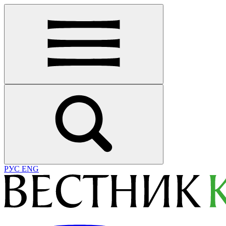
РУС
ENG