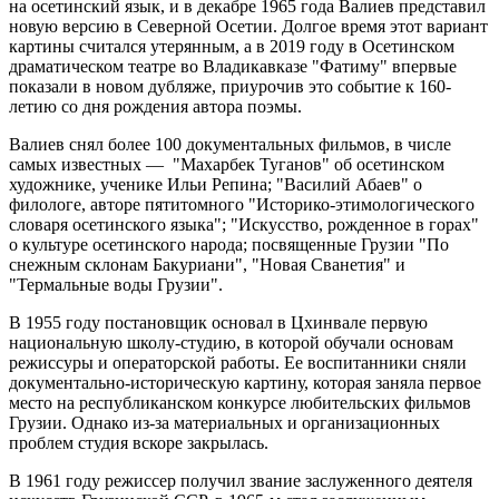
на осетинский язык, и в декабре 1965 года Валиев представил
новую версию в Северной Осетии. Долгое время этот вариант
картины считался утерянным, а в 2019 году в Осетинском
драматическом театре во Владикавказе "Фатиму" впервые
показали в новом дубляже, приурочив это событие к 160-
летию со дня рождения автора поэмы.
Валиев снял более 100 документальных фильмов, в числе
самых известных — "Махарбек Туганов" об осетинском
художнике, ученике Ильи Репина; "Василий Абаев" о
филологе, авторе пятитомного "Историко-этимологического
словаря осетинского языка"; "Искусство, рожденное в горах"
о культуре осетинского народа; посвященные Грузии "По
снежным склонам Бакуриани", "Новая Сванетия" и
"Термальные воды Грузии".
В 1955 году постановщик основал в Цхинвале первую
национальную школу-студию, в которой обучали основам
режиссуры и операторской работы. Ее воспитанники сняли
документально-историческую картину, которая заняла первое
место на республиканском конкурсе любительских фильмов
Грузии. Однако из-за материальных и организационных
проблем студия вскоре закрылась.
В 1961 году режиссер получил звание заслуженного деятеля