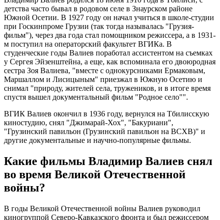
детства часто бывал в родовом селе в Знаурском районе
Южной Осетии. В 1927 году он начал учиться в школе-студии
при Госкинпроме Грузии (так тогда называлась "Грузия-
фильм"), через два года стал помощником режиссера, а в 1931-
м поступил на операторский факультет ВГИКа. В
студенческие годы Валиев поработал ассистентом на съемках
у Сергея Эйзенштейна, а еще, как вспоминала его двоюродная
сестра Зоя Валиева, "вместе с однокурсниками Ермаковым,
Маршаллом и Лисицыным" приезжал в Южную Осетию и
снимал "природу, жителей села, тружеников, и в итоге время
спустя вышел документальный фильм "Родное село"".
ВГИК Валиев окончил в 1936 году, вернулся на Тбилисскую
киностудию, снял "Джимарай-Хох", "Бакуриани",
"Грузинский павильон (Грузинский павильон на ВСХВ)" и
другие документальные и научно-популярные фильмы.
Какие фильмы Владимир Валиев снял
во время Великой Отечественной
войны?
В годы Великой Отечественной войны Валиев руководил
киногруппой Северо-Кавказского фронта и был режиссером