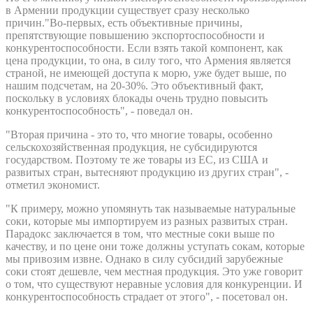
в Армении продукции существует сразу несколько
причин."Во-первых, есть объективные причины,
препятствующие повышению экспортоспособности и
конкурентоспособности. Если взять такой компонент, как
цена продукции, то она, в силу того, что Армения является
страной, не имеющей доступа к морю, уже будет выше, по
нашим подсчетам, на 20-30%. Это объективный факт,
поскольку в условиях блокады очень трудно повысить
конкурентоспособность", - поведал он.
"Вторая причина - это то, что многие товары, особенно
сельскохозяйственная продукция, не субсидируются
государством. Поэтому те же товары из ЕС, из США и
развитых стран, вытесняют продукцию из других стран", -
отметил экономист.
"К примеру, можно упомянуть так называемые натуральные
соки, которые мы импортируем из разных развитых стран.
Парадокс заключается в том, что местные соки выше по
качеству, и по цене они тоже должны уступать сокам, которые
мы привозим извне. Однако в силу субсидий зарубежные
соки стоят дешевле, чем местная продукция. Это уже говорит
о том, что существуют неравные условия для конкуренции. И
конкурентоспособность страдает от этого", - посетовал он.