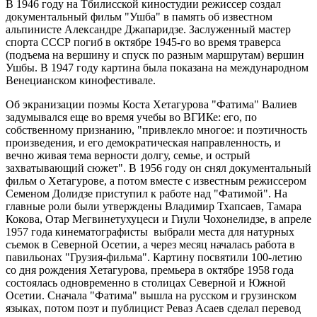
В 1946 году на Тбилисской киностудии режиссер создал
документальный фильм "Ушба" в память об известном
альпинисте Александре Джапаридзе. Заслуженный мастер
спорта СССР погиб в октябре 1945-го во время траверса
(подъема на вершину и спуск по разным маршрутам) вершин
Ушбы. В 1947 году картина была показана на международном
Венецианском кинофестивале.
Об экранизации поэмы Коста Хетагурова "Фатима" Валиев
задумывался еще во время учебы во ВГИКе: его, по
собственному признанию, "привлекло многое: и поэтичность
произведения, и его демократическая направленность, и
вечно живая тема верности долгу, семье, и острый
захватывающий сюжет". В 1956 году он снял документальный
фильм о Хетагурове, а потом вместе с известным режиссером
Семеном Долидзе приступил к работе над "Фатимой". На
главные роли были утверждены Владимир Тхапсаев, Тамара
Кокова, Отар Мегвинетухуцеси и Гиули Чохонелидзе, в апреле
1957 года кинематографисты выбрали места для натурных
съемок в Северной Осетии, а через месяц началась работа в
павильонах "Грузия-фильма". Картину посвятили 100-летию
со дня рождения Хетагурова, премьера в октябре 1958 года
состоялась одновременно в столицах Северной и Южной
Осетии. Сначала "Фатима" вышла на русском и грузинском
языках, потом поэт и публицист Реваз Асаев сделал перевод