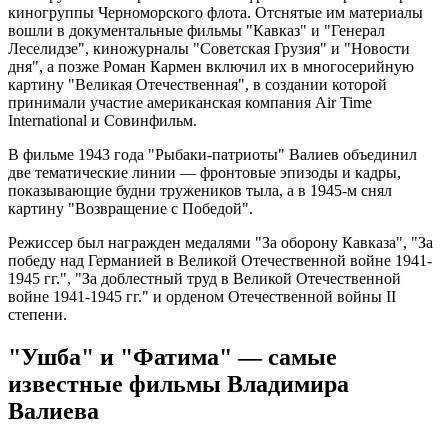
киногруппы Черноморского флота. Отснятые им материалы
вошли в документальные фильмы "Кавказ" и "Генерал
Леселидзе", киножурналы "Советская Грузия" и "Новости
дня", а позже Роман Кармен включил их в многосерийную
картину "Великая Отечественная", в создании которой
принимали участие американская компания Air Time
International и Совинфильм.
В фильме 1943 года "Рыбаки-патриоты" Валиев объединил
две тематические линии — фронтовые эпизоды и кадры,
показывающие будни тружеников тыла, а в 1945-м снял
картину "Возвращение с Победой".
Режиссер был награжден медалями "За оборону Кавказа", "За
победу над Германией в Великой Отечественной войне 1941-
1945 гг.", "За доблестный труд в Великой Отечественной
войне 1941-1945 гг." и орденом Отечественной войны II
степени.
"Ушба" и "Фатима" — самые
известные фильмы Владимира
Валиева