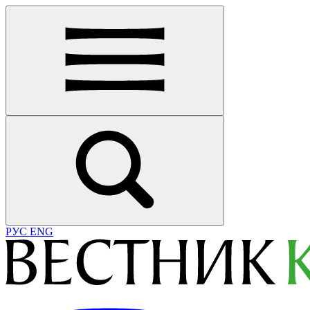
РУС
ENG