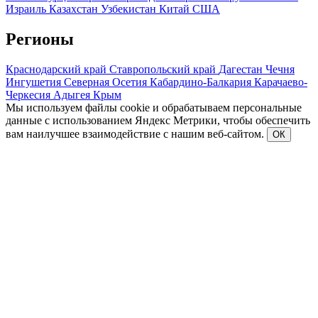
Израиль
Казахстан
Узбекистан
Китай
США
Регионы
Краснодарский край
Ставропольский край
Дагестан
Чечня
Ингушетия
Северная Осетия
Кабардино-Балкария
Карачаево-
Черкесия
Адыгея
Крым
Мы используем файлы cookie и обрабатываем персональные
данные с использованием Яндекс Метрики, чтобы обеспечить
вам наилучшее взаимодействие с нашим веб-сайтом.
ОК