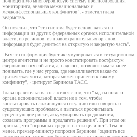
полноценную многоуровневую систему прогнозирования,
мониторинга, анализа межнациональных и
межконфессиональных конфликтов", - отметил глава
ведомства.
Он пояснил, что "эта система будет основываться на
информации из других федеральных органов исполнительной
власти, из регионов, из правоохранительных органов,
информация будет делиться на открытую и закрытую часть".
"Вся эта информация будет аккумулироваться в ситуационном
центре агентства и не просто констатировать постфактум
свершившегося события, а, надеюсь, позволит нам заранее
понимать, где у нас угроза, где накапливается какая-то
критическая масса, которая может привести к такому
конфликту", - цитирует Баринова ТАСС.
Глава правительства согласился с тем, что "задача нового
органа исполнительной власти не в том, чтобы
констатировать сложившуюся ситуацию или говорить о
существующих проблемах, а пытаться просчитывать
существующие риски, аккумулировать предложения,
создавать программы и предлагать решения". При этом он
признал, что "огромных средств на эти цели нет". Тем не
менее, премьер-министр попросил Баринова "оценить все
возможности, которыми будет располагать новое ведомство, и