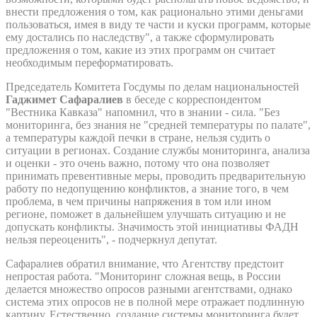
внести предложения о том, как рационально этими деньгами
пользоваться, имея в виду те части и куски программ, которые
ему достались по наследству", а также сформулировать
предложения о том, какие из этих программ он считает
необходимым переформатировать.
Председатель Комитета Госдумы по делам национальностей
Гаджимет Сафаралиев
в беседе с корреспондентом
"Вестника Кавказа" напомнил, что в знании - сила. "Без
мониторинга, без знания не "средней температуры по палате",
а температуры каждой печки в стране, нельзя судить о
ситуации в регионах. Создание службы мониторинга, анализа
и оценки - это очень важно, потому что она позволяет
принимать превентивные меры, проводить предварительную
работу по недопущению конфликтов, а знание того, в чем
проблема, в чем причины напряжения в том или ином
регионе, поможет в дальнейшем улучшать ситуацию и не
допускать конфликты. Значимость этой инициативы ФАДН
нельзя переоценить", - подчеркнул депутат.
Сафаралиев обратил внимание, что Агентству предстоит
непростая работа. "Мониторинг сложная вещь, в России
делается множество опросов разными агентствами, однако
система этих опросов не в полной мере отражает подлинную
картину. Естественно, создание системы мониторинга будет