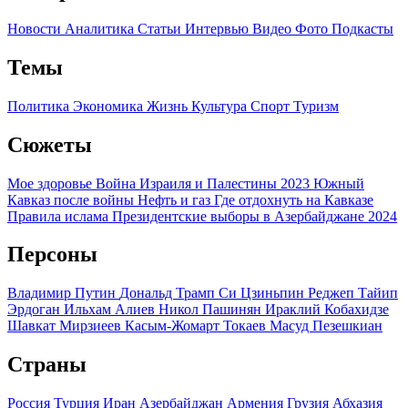
Новости
Аналитика
Статьи
Интервью
Видео
Фото
Подкасты
Темы
Политика
Экономика
Жизнь
Культура
Спорт
Туризм
Сюжеты
Мое здоровье
Война Израиля и Палестины 2023
Южный
Кавказ после войны
Нефть и газ
Где отдохнуть на Кавказе
Правила ислама
Президентские выборы в Азербайджане 2024
Персоны
Владимир Путин
Дональд Трамп
Си Цзиньпин
Реджеп Тайип
Эрдоган
Ильхам Алиев
Никол Пашинян
Ираклий Кобахидзе
Шавкат Мирзиеев
Касым-Жомарт Токаев
Масуд Пезешкиан
Страны
Россия
Турция
Иран
Азербайджан
Армения
Грузия
Абхазия