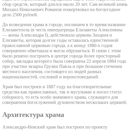
сбор средств, который длился около 20 лет. Сам великий князь
Михаил Николаевич Романов пожертвовал на богоугодное
дело 2500 рублей.
До возведения храма в городе, носившем в то время название
Елизаветполь (в честь императрицы Елизаветы Алексеевны
— жены Александра I), действовала церковь Захария и
Елизаветы, которая долгие годы оставалась единственной
православной церковью города, а к концу 1880-х годов
совершенно обветшала и могла обрушиться. В связи с этим
было решено построить в центре города более просторный
собор, закладка которого была совершена 22 апреля 1884 года
при участии экзарха Грузии Павла и при большом стечении
местного населения, состоящего из людей разных
национальностей, сословий и вероисповеданий.
Храм был построен в 1887 году на благотворительные
средства как православных, так и мусульман и носил статус
соборного, то есть особо значимого храма, служащего для
совершения богослужений духовенством нескольких церквей.
Архитектура храма
Александро-Невский храм был построен по проекту