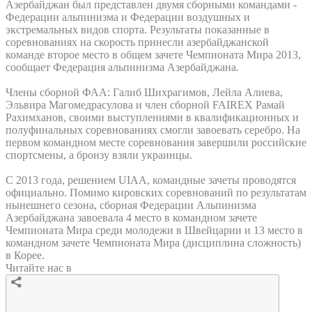
Азербайджан был представлен двумя сборными командами -
Федерации альпинизма и Федерации воздушных и
экстремальных видов спорта. Результаты показанные в
соревнованиях на скорость принесли азербайджанской
команде второе место в общем зачете Чемпионата Мира 2013,
сообщает Федерация альпинизма Азербайджана.
Члены сборной ФАА: Галиб Шихрагимов, Лейла Алиева,
Эльвира Магомедрасулова и член сборной FAIREX Рамай
Рахимханов, своими выступлениями в квалификационных и
полуфинальных соревнованиях смогли завоевать серебро. На
первом командном месте соревнования завершили российские
спортсмены, а бронзу взяли украинцы.
С 2013 года, решением UIAA, командные зачеты проводятся
официально. Помимо кировских соревнований по результатам
нынешнего сезона, сборная Федерации Альпинизма
Азербайджана завоевала 4 место в командном зачете
Чемпионата Мира среди молодежи в Швейцарии и 13 место в
командном зачете Чемпионата Мира (дисциплина сложность)
в Корее.
Читайте нас в