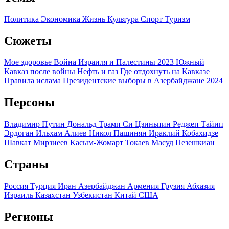
Политика
Экономика
Жизнь
Культура
Спорт
Туризм
Сюжеты
Мое здоровье
Война Израиля и Палестины 2023
Южный
Кавказ после войны
Нефть и газ
Где отдохнуть на Кавказе
Правила ислама
Президентские выборы в Азербайджане 2024
Персоны
Владимир Путин
Дональд Трамп
Си Цзиньпин
Реджеп Тайип
Эрдоган
Ильхам Алиев
Никол Пашинян
Ираклий Кобахидзе
Шавкат Мирзиеев
Касым-Жомарт Токаев
Масуд Пезешкиан
Страны
Россия
Турция
Иран
Азербайджан
Армения
Грузия
Абхазия
Израиль
Казахстан
Узбекистан
Китай
США
Регионы