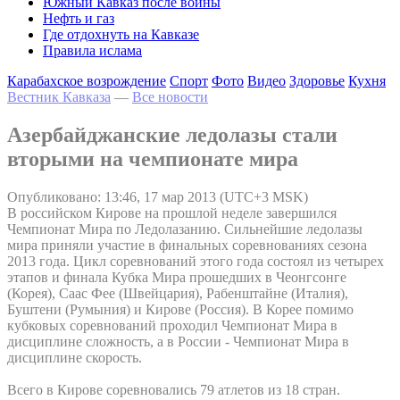
Южный Кавказ после войны
Нефть и газ
Где отдохнуть на Кавказе
Правила ислама
Карабахское возрождение
Спорт
Фото
Видео
Здоровье
Кухня
Вестник Кавказа
—
Все новости
Азербайджанские ледолазы стали
вторыми на чемпионате мира
Опубликовано: 13:46, 17 мар 2013 (UTC+3 MSK)
В российском Кирове на прошлой неделе завершился
Чемпионат Мира по Ледолазанию. Сильнейшие ледолазы
мира приняли участие в финальных соревнованиях сезона
2013 года. Цикл соревнований этого года состоял из четырех
этапов и финала Кубка Мира прошедших в Чеонгсонге
(Корея), Саас Фее (Швейцария), Рабенштайне (Италия),
Буштени (Румыния) и Кирове (Россия). В Корее помимо
кубковых соревнований проходил Чемпионат Мира в
дисциплине сложность, а в России - Чемпионат Мира в
дисциплине скорость.
Всего в Кирове соревновались 79 атлетов из 18 стран.