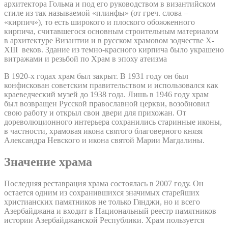
архитектора Гольма и под его руководством в византийском
стиле из так называемой «плинфы» (от греч. слова –
«кирпич»), то есть широкого и плоского обожженного
кирпича, считавшегося основным строительным материалом
в архитектуре Византии и в русском храмовом зодчестве X-
XIII веков. Здание из темно-красного кирпича было украшено
витражами и резьбой по Храм в эпоху атеизма
В 1920-х годах храм был закрыт. В 1931 году он был
конфискован советским правительством и использовался как
краеведческий музей до 1938 года. Лишь в 1946 году храм
был возвращен Русской православной церкви, возобновил
свою работу и открыл свои двери для прихожан. От
дореволюционного интерьера сохранились старинные иконы,
в частности, храмовая икона святого благоверного князя
Александра Невского и икона святой Марии Магдалины.
Значение храма
Последняя реставрация храма состоялась в 2007 году. Он
остается одним из сохранившихся значимых старейших
христианских памятников не только Гянджи, но и всего
Азербайджана и входит в Национальный реестр памятников
истории Азербайджанской Республики. Храм пользуется