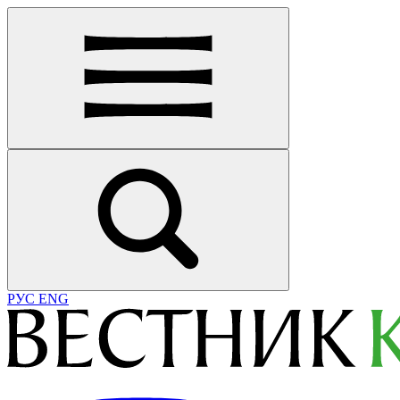
РУС
ENG