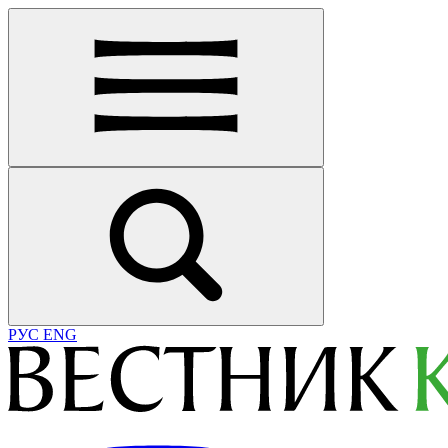
РУС
ENG