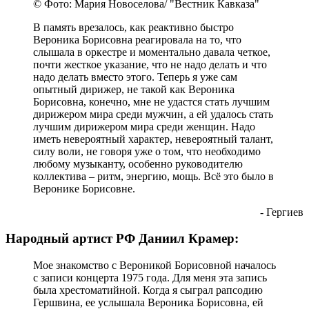
© Фото: Мария Новоселова/ "Вестник Кавказа"
В память врезалось, как реактивно быстро
Вероника Борисовна реагировала на то, что
слышала в оркестре и моментально давала четкое,
почти жесткое указание, что не надо делать и что
надо делать вместо этого. Теперь я уже сам
опытный дирижер, не такой как Вероника
Борисовна, конечно, мне не удастся стать лучшим
дирижером мира среди мужчин, а ей удалось стать
лучшим дирижером мира среди женщин. Надо
иметь невероятный характер, невероятный талант,
силу воли, не говоря уже о том, что необходимо
любому музыканту, особенно руководителю
коллектива – ритм, энергию, мощь. Всё это было в
Веронике Борисовне.
- Гергиев
Народный артист РФ Даниил Крамер:
Мое знакомство с Вероникой Борисовной началось
с записи концерта 1975 года. Для меня эта запись
была хрестоматийной. Когда я сыграл рапсодию
Гершвина, ее услышала Вероника Борисовна, ей