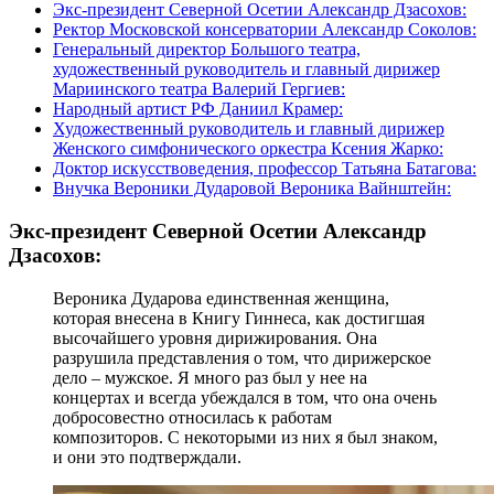
Экс-президент Северной Осетии Александр Дзасохов:
Ректор Московской консерватории Александр Соколов:
Генеральный директор Большого театра,
художественный руководитель и главный дирижер
Мариинского театра Валерий Гергиев:
Народный артист РФ Даниил Крамер:
Художественный руководитель и главный дирижер
Женского симфонического оркестра Ксения Жарко:
Доктор искусствоведения, профессор Татьяна Батагова:
Внучка Вероники Дударовой Вероника Вайнштейн:
Экс-президент Северной Осетии Александр
Дзасохов:
Вероника Дударова единственная женщина,
которая внесена в Книгу Гиннеса, как достигшая
высочайшего уровня дирижирования. Она
разрушила представления о том, что дирижерское
дело – мужское. Я много раз был у нее на
концертах и всегда убеждался в том, что она очень
добросовестно относилась к работам
композиторов. С некоторыми из них я был знаком,
и они это подтверждали.