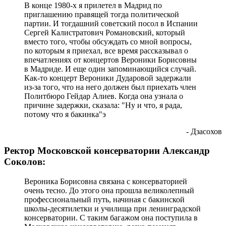
В конце 1980-х я прилетел в Мадрид по
приглашению правящей тогда политической
партии. И тогдашний советский посол в Испании
Сергей Калистратович Романовский, который
вместо того, чтобы обсуждать со мной вопросы,
по которым я приехал, все время рассказывал о
впечатлениях от концертов Вероники Борисовны
в Мадриде. И еще один запоминающийся случай.
Как-то концерт Вероники Дударовой задержали
из-за того, что на него должен был приехать член
Политбюро Гейдар Алиев. Когда она узнала о
причине задержки, сказала: "Ну и что, я рада,
потому что я бакинка"э
- Дзасохов
Ректор Московской консерватории Александр
Соколов:
Вероника Борисовна связана с консерваторией
очень тесно. До этого она прошла великолепный
профессиональный путь, начиная с бакинской
школы-десятилетки и училища при ленинградской
консерватории. С таким багажом она поступила в