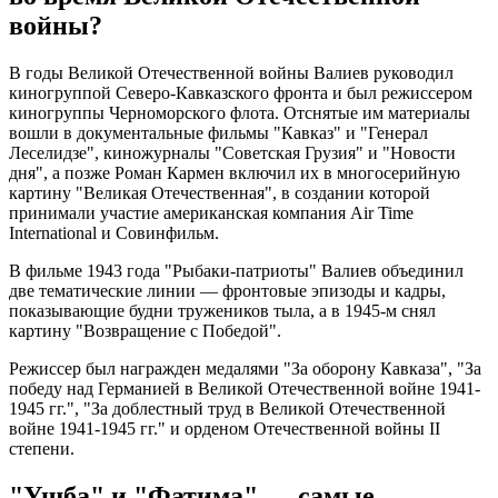
войны?
В годы Великой Отечественной войны Валиев руководил
киногруппой Северо-Кавказского фронта и был режиссером
киногруппы Черноморского флота. Отснятые им материалы
вошли в документальные фильмы "Кавказ" и "Генерал
Леселидзе", киножурналы "Советская Грузия" и "Новости
дня", а позже Роман Кармен включил их в многосерийную
картину "Великая Отечественная", в создании которой
принимали участие американская компания Air Time
International и Совинфильм.
В фильме 1943 года "Рыбаки-патриоты" Валиев объединил
две тематические линии — фронтовые эпизоды и кадры,
показывающие будни тружеников тыла, а в 1945-м снял
картину "Возвращение с Победой".
Режиссер был награжден медалями "За оборону Кавказа", "За
победу над Германией в Великой Отечественной войне 1941-
1945 гг.", "За доблестный труд в Великой Отечественной
войне 1941-1945 гг." и орденом Отечественной войны II
степени.
"Ушба" и "Фатима" — самые