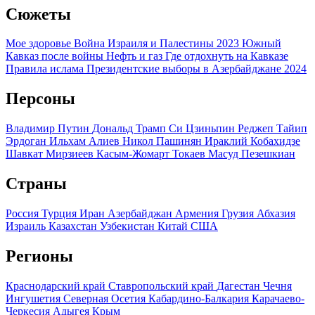
Сюжеты
Мое здоровье
Война Израиля и Палестины 2023
Южный
Кавказ после войны
Нефть и газ
Где отдохнуть на Кавказе
Правила ислама
Президентские выборы в Азербайджане 2024
Персоны
Владимир Путин
Дональд Трамп
Си Цзиньпин
Реджеп Тайип
Эрдоган
Ильхам Алиев
Никол Пашинян
Ираклий Кобахидзе
Шавкат Мирзиеев
Касым-Жомарт Токаев
Масуд Пезешкиан
Страны
Россия
Турция
Иран
Азербайджан
Армения
Грузия
Абхазия
Израиль
Казахстан
Узбекистан
Китай
США
Регионы
Краснодарский край
Ставропольский край
Дагестан
Чечня
Ингушетия
Северная Осетия
Кабардино-Балкария
Карачаево-
Черкесия
Адыгея
Крым