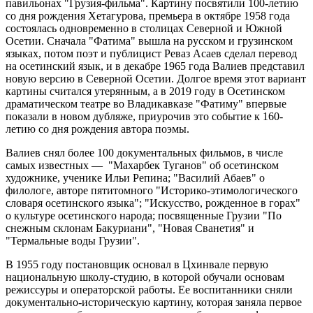
павильонах "Грузия-фильма". Картину посвятили 100-летию
со дня рождения Хетагурова, премьера в октябре 1958 года
состоялась одновременно в столицах Северной и Южной
Осетии. Сначала "Фатима" вышла на русском и грузинском
языках, потом поэт и публицист Реваз Асаев сделал перевод
на осетинский язык, и в декабре 1965 года Валиев представил
новую версию в Северной Осетии. Долгое время этот вариант
картины считался утерянным, а в 2019 году в Осетинском
драматическом театре во Владикавказе "Фатиму" впервые
показали в новом дубляже, приурочив это событие к 160-
летию со дня рождения автора поэмы.
Валиев снял более 100 документальных фильмов, в числе
самых известных — "Махарбек Туганов" об осетинском
художнике, ученике Ильи Репина; "Василий Абаев" о
филологе, авторе пятитомного "Историко-этимологического
словаря осетинского языка"; "Искусство, рожденное в горах"
о культуре осетинского народа; посвященные Грузии "По
снежным склонам Бакуриани", "Новая Сванетия" и
"Термальные воды Грузии".
В 1955 году постановщик основал в Цхинвале первую
национальную школу-студию, в которой обучали основам
режиссуры и операторской работы. Ее воспитанники сняли
документально-историческую картину, которая заняла первое