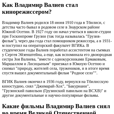
Как Владимир Валиев стал
кинорежиссером?
Владимир Валиев родился 18 июня 1910 года в Тбилиси, с
детства часто бывал в родовом селе в Знаурском районе
Южной Осетии. В 1927 году он начал учиться в школе-студии
при Госкинпроме Грузии (так тогда называлась "Грузия-
фильм"), через два года стал помощником режиссера, а в 1931-
м поступил на операторский факультет ВГИКа. В
студенческие годы Валиев поработал ассистентом на съемках
у Сергея Эйзенштейна, а еще, как вспоминала его двоюродная
сестра Зоя Валиева, "вместе с однокурсниками Ермаковым,
Маршаллом и Лисицыным" приезжал в Южную Осетию и
снимал "природу, жителей села, тружеников, и в итоге время
спустя вышел документальный фильм "Родное село"".
ВГИК Валиев окончил в 1936 году, вернулся на Тбилисскую
киностудию, снял "Джимарай-Хох", "Бакуриани",
"Грузинский павильон (Грузинский павильон на ВСХВ)" и
другие документальные и научно-популярные фильмы.
Какие фильмы Владимир Валиев снял
во время Великой Отечественной