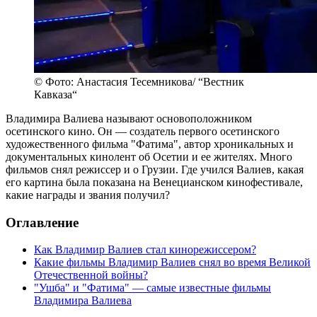
© Фото: Анастасия Тесемникова/ “Вестник
Кавказа“
Владимира Валиева называют основоположником
осетинского кино. Он — создатель первого осетинского
художественного фильма "Фатима", автор хроникальных и
документальных кинолент об Осетии и ее жителях. Много
фильмов снял режиссер и о Грузии. Где учился Валиев, какая
его картина была показана на Венецианском кинофестивале,
какие награды и звания получил?
Оглавление
Как Владимир Валиев стал кинорежиссером?
Какие фильмы Владимир Валиев снял во время Великой
Отечественной войны?
"Ушба" и "Фатима" — самые известные фильмы
Владимира Валиева