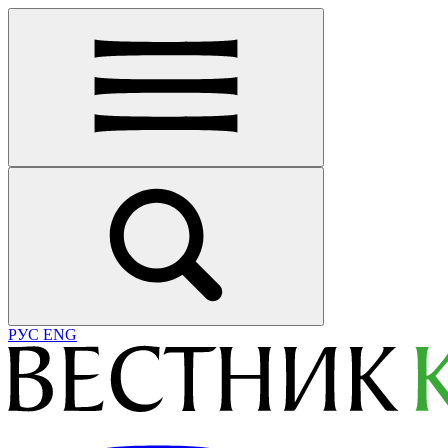
РУС
ENG