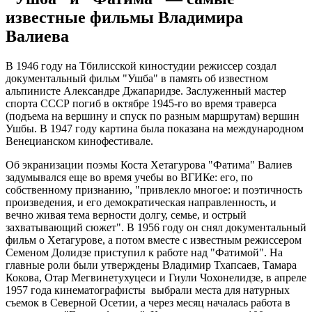
известные фильмы Владимира
Валиева
В 1946 году на Тбилисской киностудии режиссер создал
документальный фильм "Ушба" в память об известном
альпинисте Александре Джапаридзе. Заслуженный мастер
спорта СССР погиб в октябре 1945-го во время траверса
(подъема на вершину и спуск по разным маршрутам) вершин
Ушбы. В 1947 году картина была показана на международном
Венецианском кинофестивале.
Об экранизации поэмы Коста Хетагурова "Фатима" Валиев
задумывался еще во время учебы во ВГИКе: его, по
собственному признанию, "привлекло многое: и поэтичность
произведения, и его демократическая направленность, и
вечно живая тема верности долгу, семье, и острый
захватывающий сюжет". В 1956 году он снял документальный
фильм о Хетагурове, а потом вместе с известным режиссером
Семеном Долидзе приступил к работе над "Фатимой". На
главные роли были утверждены Владимир Тхапсаев, Тамара
Кокова, Отар Мегвинетухуцеси и Гиули Чохонелидзе, в апреле
1957 года кинематографисты выбрали места для натурных
съемок в Северной Осетии, а через месяц началась работа в