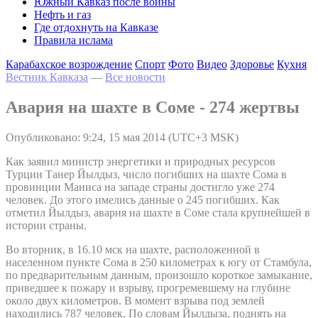
Южный Кавказ после войны
Нефть и газ
Где отдохнуть на Кавказе
Правила ислама
Карабахское возрождение
Спорт
Фото
Видео
Здоровье
Кухня
Вестник Кавказа
—
Все новости
Авария на шахте в Соме - 274 жертвы
Опубликовано: 9:24, 15 мая 2014 (UTC+3 MSK)
Как заявил министр энергетики и природных ресурсов
Турции Танер Йылдыз, число погибших на шахте Сома в
провинции Маниса на западе страны достигло уже 274
человек. До этого имелись данные о 245 погибших. Как
отметил Йылдыз, авария на шахте в Соме стала крупнейшей в
истории страны.
Во вторник, в 16.10 мск на шахте, расположенной в
населенном пункте Сома в 250 километрах к югу от Стамбула,
по предварительным данным, произошло короткое замыкание,
приведшее к пожару и взрыву, прогремевшему на глубине
около двух километров. В момент взрыва под землей
находились 787 человек. По словам Йылдыза, поднять на