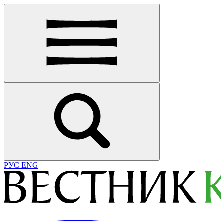
РУС
ENG