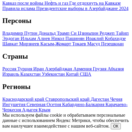
Кавказ после войны
Нефть и газ
Где отдохнуть на Кавказе
Правила ислама
Президентские выборы в Азербайджане 2024
Персоны
Владимир Путин
Дональд Трамп
Си Цзиньпин
Реджеп Тайип
Эрдоган
Ильхам Алиев
Никол Пашинян
Ираклий Кобахидзе
Шавкат Мирзиеев
Касым-Жомарт Токаев
Масуд Пезешкиан
Страны
Россия
Турция
Иран
Азербайджан
Армения
Грузия
Абхазия
Израиль
Казахстан
Узбекистан
Китай
США
Регионы
Краснодарский край
Ставропольский край
Дагестан
Чечня
Ингушетия
Северная Осетия
Кабардино-Балкария
Карачаево-
Черкесия
Адыгея
Крым
Мы используем файлы cookie и обрабатываем персональные
данные с использованием Яндекс Метрики, чтобы обеспечить
вам наилучшее взаимодействие с нашим веб-сайтом.
ОК