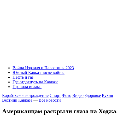
Война Израиля и Палестины 2023
Южный Кавказ после войны
Нефть и газ
Где отдохнуть на Кавказе
Правила ислама
Карабахское возрождение
Спорт
Фото
Видео
Здоровье
Кухня
Вестник Кавказа
—
Все новости
Американцам раскрыли глаза на Ходжа