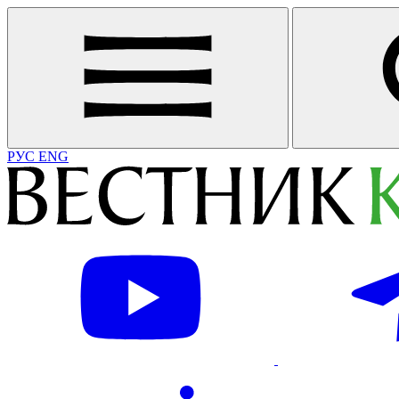
РУС
ENG