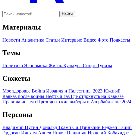
Найти
Материалы
Новости
Аналитика
Статьи
Интервью
Видео
Фото
Подкасты
Темы
Политика
Экономика
Жизнь
Культура
Спорт
Туризм
Сюжеты
Мое здоровье
Война Израиля и Палестины 2023
Южный
Кавказ после войны
Нефть и газ
Где отдохнуть на Кавказе
Правила ислама
Президентские выборы в Азербайджане 2024
Персоны
Владимир Путин
Дональд Трамп
Си Цзиньпин
Реджеп Тайип
Эрдоган
Ильхам Алиев
Никол Пашинян
Ираклий Кобахидзе