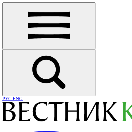
РУС
ENG