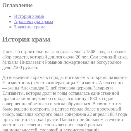
Оглавление
История храма
Архитектура храма
Значение храма
История храма
Идея его строительства зародилась еще в 1868 году, и начался
сбор средств, который длился около 20 лет. Сам великий князь
Михаил Николаевич Романов пожертвовал на богоугодное
дело 2500 рублей.
До возведения храма в городе, носившем в то время название
Елизаветполь (в честь императрицы Елизаветы Алексеевны
— жены Александра I), действовала церковь Захария и
Елизаветы, которая долгие годы оставалась единственной
православной церковью города, а к концу 1880-х годов
совершенно обветшала и могла обрушиться. В связи с этим
было решено построить в центре города более просторный
собор, закладка которого была совершена 22 апреля 1884 года
при участии экзарха Грузии Павла и при большом стечении
местного населения, состоящего из людей разных
национальностей, сословий и вероисповеданий.