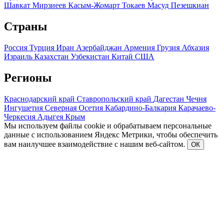
Шавкат Мирзиеев
Касым-Жомарт Токаев
Масуд Пезешкиан
Страны
Россия
Турция
Иран
Азербайджан
Армения
Грузия
Абхазия
Израиль
Казахстан
Узбекистан
Китай
США
Регионы
Краснодарский край
Ставропольский край
Дагестан
Чечня
Ингушетия
Северная Осетия
Кабардино-Балкария
Карачаево-
Черкесия
Адыгея
Крым
Мы используем файлы cookie и обрабатываем персональные
данные с использованием Яндекс Метрики, чтобы обеспечить
вам наилучшее взаимодействие с нашим веб-сайтом.
ОК