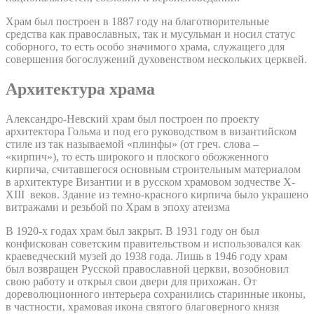
Храм был построен в 1887 году на благотворительные
средства как православных, так и мусульман и носил статус
соборного, то есть особо значимого храма, служащего для
совершения богослужений духовенством нескольких церквей.
Архитектура храма
Александро-Невский храм был построен по проекту
архитектора Гольма и под его руководством в византийском
стиле из так называемой «плинфы» (от греч. слова –
«кирпич»), то есть широкого и плоского обожженного
кирпича, считавшегося основным строительным материалом
в архитектуре Византии и в русском храмовом зодчестве X-
XIII веков. Здание из темно-красного кирпича было украшено
витражами и резьбой по Храм в эпоху атеизма
В 1920-х годах храм был закрыт. В 1931 году он был
конфискован советским правительством и использовался как
краеведческий музей до 1938 года. Лишь в 1946 году храм
был возвращен Русской православной церкви, возобновил
свою работу и открыл свои двери для прихожан. От
дореволюционного интерьера сохранились старинные иконы,
в частности, храмовая икона святого благоверного князя