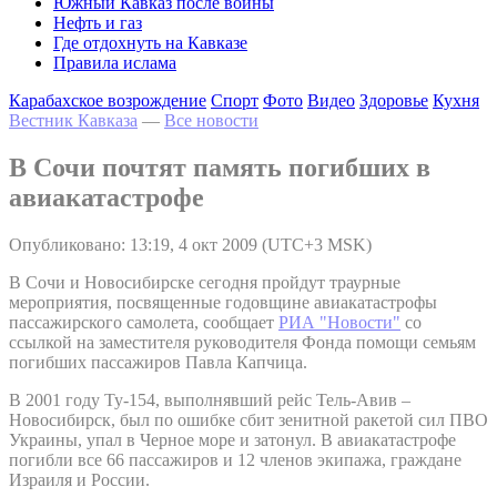
Южный Кавказ после войны
Нефть и газ
Где отдохнуть на Кавказе
Правила ислама
Карабахское возрождение
Спорт
Фото
Видео
Здоровье
Кухня
Вестник Кавказа
—
Все новости
В Сочи почтят память погибших в
авиакатастрофе
Опубликовано: 13:19, 4 окт 2009 (UTC+3 MSK)
В Сочи и Новосибирске сегодня пройдут траурные
мероприятия, посвященные годовщине авиакатастрофы
пассажирского самолета, сообщает
РИА "Новости"
со
ссылкой на заместителя руководителя Фонда помощи семьям
погибших пассажиров Павла Капчица.
В 2001 году Ту-154, выполнявший рейс Тель-Авив –
Новосибирск, был по ошибке сбит зенитной ракетой сил ПВО
Украины, упал в Черное море и затонул. В авиакатастрофе
погибли все 66 пассажиров и 12 членов экипажа, граждане
Израиля и России.