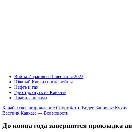
Война Израиля и Палестины 2023
Южный Кавказ после войны
Нефть и газ
Где отдохнуть на Кавказе
Правила ислама
Карабахское возрождение
Спорт
Фото
Видео
Здоровье
Кухня
Вестник Кавказа
—
Все новости
До конца года завершится прокладка 