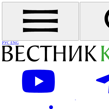
РУС
ENG