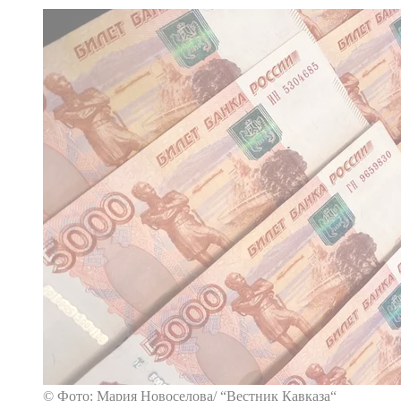
© Фото: Мария Новоселова/ “Вестник Кавказа“