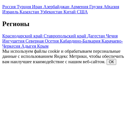
Россия
Турция
Иран
Азербайджан
Армения
Грузия
Абхазия
Израиль
Казахстан
Узбекистан
Китай
США
Регионы
Краснодарский край
Ставропольский край
Дагестан
Чечня
Ингушетия
Северная Осетия
Кабардино-Балкария
Карачаево-
Черкесия
Адыгея
Крым
Мы используем файлы cookie и обрабатываем персональные
данные с использованием Яндекс Метрики, чтобы обеспечить
вам наилучшее взаимодействие с нашим веб-сайтом.
ОК