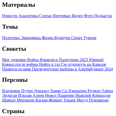
Материалы
Новости
Аналитика
Статьи
Интервью
Видео
Фото
Подкасты
Темы
Политика
Экономика
Жизнь
Культура
Спорт
Туризм
Сюжеты
Мое здоровье
Война Израиля и Палестины 2023
Южный
Кавказ после войны
Нефть и газ
Где отдохнуть на Кавказе
Правила ислама
Президентские выборы в Азербайджане 2024
Персоны
Владимир Путин
Дональд Трамп
Си Цзиньпин
Реджеп Тайип
Эрдоган
Ильхам Алиев
Никол Пашинян
Ираклий Кобахидзе
Шавкат Мирзиеев
Касым-Жомарт Токаев
Масуд Пезешкиан
Страны