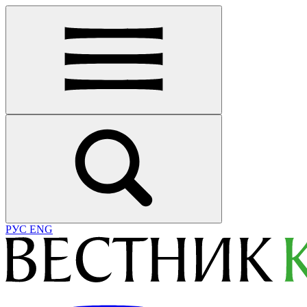
РУС
ENG