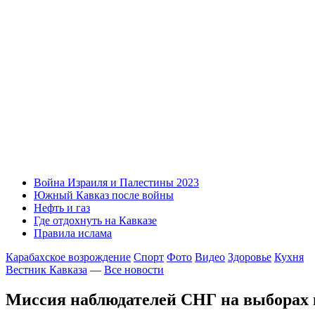
Война Израиля и Палестины 2023
Южный Кавказ после войны
Нефть и газ
Где отдохнуть на Кавказе
Правила ислама
Карабахское возрождение
Спорт
Фото
Видео
Здоровье
Кухня
Вестник Кавказа
—
Все новости
Миссия наблюдателей СНГ на выборах в