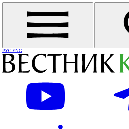
РУС
ENG