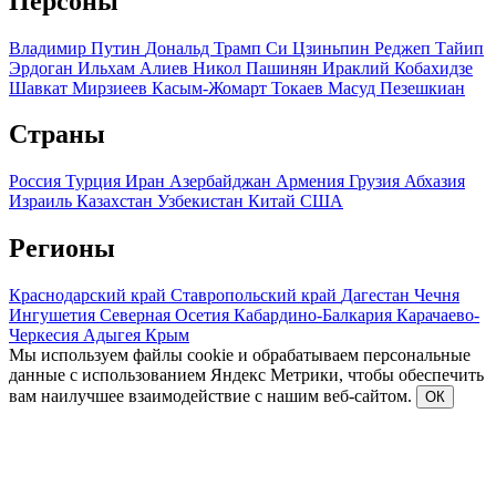
Персоны
Владимир Путин
Дональд Трамп
Си Цзиньпин
Реджеп Тайип
Эрдоган
Ильхам Алиев
Никол Пашинян
Ираклий Кобахидзе
Шавкат Мирзиеев
Касым-Жомарт Токаев
Масуд Пезешкиан
Страны
Россия
Турция
Иран
Азербайджан
Армения
Грузия
Абхазия
Израиль
Казахстан
Узбекистан
Китай
США
Регионы
Краснодарский край
Ставропольский край
Дагестан
Чечня
Ингушетия
Северная Осетия
Кабардино-Балкария
Карачаево-
Черкесия
Адыгея
Крым
Мы используем файлы cookie и обрабатываем персональные
данные с использованием Яндекс Метрики, чтобы обеспечить
вам наилучшее взаимодействие с нашим веб-сайтом.
ОК