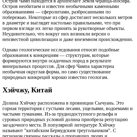
Остров Чамп находится в архипелаге Земля Франца-Иосифа.
Остров необитаем и известен необычными каменными
образованиями — сферолитами, разбросанными по
побережью. Некоторые из сфер достигают нескольких метров
в диаметре и выглядят настолько правильными, что при
первом взгляде их легко принять за рукотворные объекты.
Неудивительно, что вокруг них возникли версии о
неизвестной цивилизации и даже внеземном происхождении.
Однако геологические исследования относят подобные
образования к конкрециям — структурам, которые
формируются внутри осадочных пород в результате
минеральных процессов. Для сфер Чампа характерна
необычная округлая форма, но само существование
природных конкреций хорошо известно геологам.
Хэйчжу, Китай
Долина Хэйчжу расположена в провинции Сычуань. Это
горная территория с густыми лесами, ущельями, водоемами и
частыми туманами. Из-за труднодоступного рельефа и
суровых природных условий долина приобрела репутацию
загадочного места. В популярной литературе Хэйчжу
называют "китайским Бермудским треугольником". С
регионом связаны рассказы о пропавших людях и