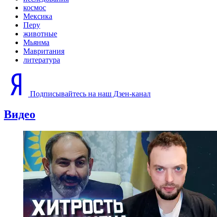
космос
Мексика
Перу
животные
Мьянма
Мавритания
литература
Подписывайтесь на наш Дзен-канал
Видео