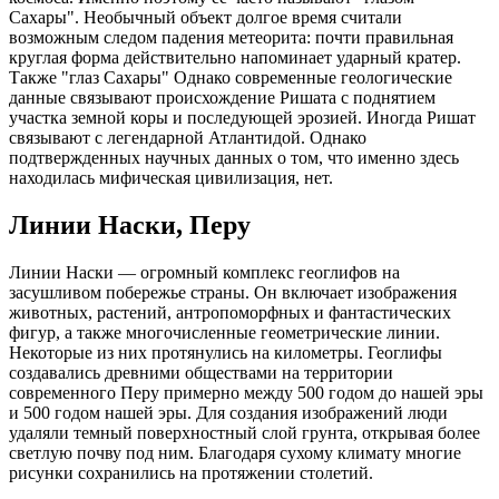
Сахары". Необычный объект долгое время считали
возможным следом падения метеорита: почти правильная
круглая форма действительно напоминает ударный кратер.
Также "глаз Сахары" Однако современные геологические
данные связывают происхождение Ришата с поднятием
участка земной коры и последующей эрозией. Иногда Ришат
связывают с легендарной Атлантидой. Однако
подтвержденных научных данных о том, что именно здесь
находилась мифическая цивилизация, нет.
Линии Наски, Перу
Линии Наски — огромный комплекс геоглифов на
засушливом побережье страны. Он включает изображения
животных, растений, антропоморфных и фантастических
фигур, а также многочисленные геометрические линии.
Некоторые из них протянулись на километры. Геоглифы
создавались древними обществами на территории
современного Перу примерно между 500 годом до нашей эры
и 500 годом нашей эры. Для создания изображений люди
удаляли темный поверхностный слой грунта, открывая более
светлую почву под ним. Благодаря сухому климату многие
рисунки сохранились на протяжении столетий.