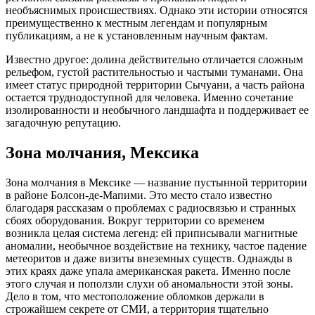
необъяснимых происшествиях. Однако эти истории относятся
преимущественно к местным легендам и популярным
публикациям, а не к установленным научным фактам.
Известно другое: долина действительно отличается сложным
рельефом, густой растительностью и частыми туманами. Она
имеет статус природной территории Сычуани, а часть района
остается труднодоступной для человека. Именно сочетание
изолированности и необычного ландшафта и поддерживает ее
загадочную репутацию.
Зона молчания, Мексика
Зона молчания в Мексике — название пустынной территории
в районе Болсон-де-Мапими. Это место стало известно
благодаря рассказам о проблемах с радиосвязью и странных
сбоях оборудования. Вокруг территории со временем
возникла целая система легенд: ей приписывали магнитные
аномалии, необычное воздействие на технику, частое падение
метеоритов и даже визиты внеземных существ. Однажды в
этих краях даже упала американская ракета. Именно после
этого случая и поползли слухи об аномальности этой зоны.
Дело в том, что местоположение обломков держали в
строжайшем секрете от СМИ, а территория тщательно