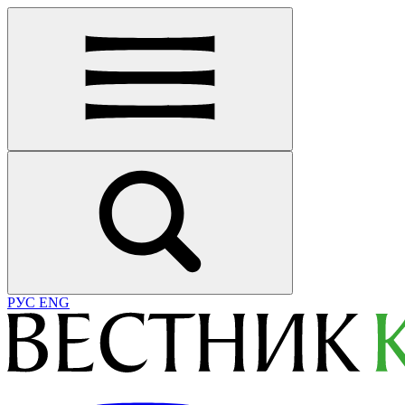
РУС
ENG