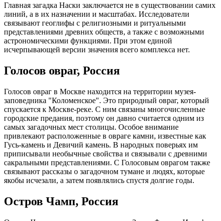
Главная загадка Наски заключается не в существовании самих
линий, а в их назначении и масштабах. Исследователи
связывают геоглифы с религиозными и ритуальными
представлениями древних обществ, а также с возможными
астрономическими функциями. При этом единой
исчерпывающей версии значения всего комплекса нет.
Голосов овраг, Россия
Голосов овраг в Москве находится на территории музея-
заповедника "Коломенское". Это природный овраг, который
спускается к Москве-реке. С ним связаны многочисленные
городские предания, поэтому он давно считается одним из
самых загадочных мест столицы. Особое внимание
привлекают расположенные в овраге камни, известные как
Гусь-камень и Девичий камень. В народных поверьях им
приписывали необычные свойства и связывали с древними
сакральными представлениями. С Голосовым оврагом также
связывают рассказы о загадочном тумане и людях, которые
якобы исчезали, а затем появлялись спустя долгие годы.
Остров Чамп, Россия